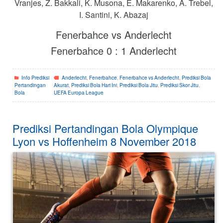
Vranjes, Z. Bakkali, K. Musona, E. Makarenko, A. Trebel,
I. Santini, K. Abazaj
Fenerbahce vs Anderlecht
Fenerbahce 0 : 1 Anderlecht
Info Prediksi
Anderlecht
,
Fenerbahce
,
Fenerbahce vs Anderlecht
,
Prediksi Bola
Pertandingan
Akurat
,
Prediksi Bola Hari Ini
,
Prediksi Bola Jitu
,
Prediksi Skor Jitu
,
Bola
UEFA Europa League
Prediksi Pertandingan Bola Olympique
Lyon vs Hoffenheim 8 November 2018