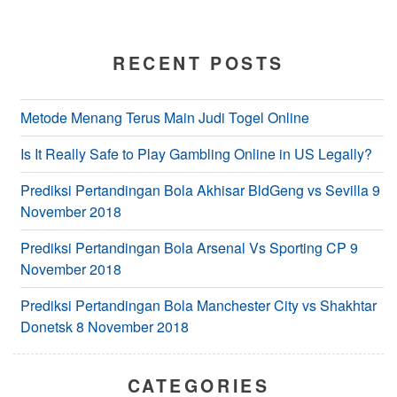
RECENT POSTS
Metode Menang Terus Main Judi Togel Online
Is It Really Safe to Play Gambling Online in US Legally?
Prediksi Pertandingan Bola Akhisar BldGeng vs Sevilla 9
November 2018
Prediksi Pertandingan Bola Arsenal Vs Sporting CP 9
November 2018
Prediksi Pertandingan Bola Manchester City vs Shakhtar
Donetsk 8 November 2018
CATEGORIES