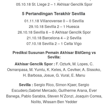
05.10.18 St. Liege 2 – 1 Akhisar Genclik Spor
5 Pertandingan Terakhir Sevilla
01.11.18 Villanovense 0 – 0 Sevilla
29.10.18 Sevilla 2 – 1 Huesca
26.10.18 Sevilla 6 – 0 Akhisar Genclik Spor
21.10.18 Barcelona 4 – 2 Sevilla
07.10.18 Sevilla 2 – 1 Celta Vigo
Prediksi Susunan Pemain Akhisar BldGeng vs
Sevilla:
Akhisar Genclik Spor :
F. Ozturk, M. Lopes, C.
Osmanpasa, M. Yumlu, K. Keles, A. Ceviker, A. Sissoko,
H. Barbosa, Josue, G. Vural, E. Manu
Sevilla :
Sergio Rico, Simon Kjaer, Sergio
Escudero,Gabriel Mercado, Guilherme Arana, Ever
Banega, Pablo Sarabia, Steven N’Zonzi, Joaquin Correa,
Nolito, Wissam Ben Yedder