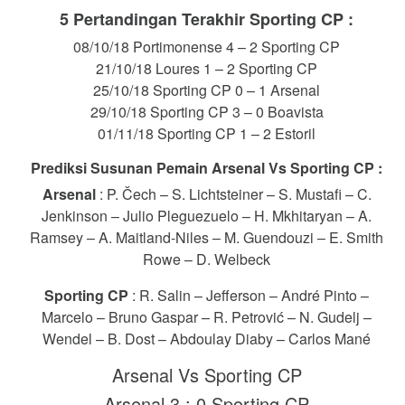
5 Pertandingan Terakhir Sporting CP :
08/10/18 Portimonense 4 – 2 Sporting CP
21/10/18 Loures 1 – 2 Sporting CP
25/10/18 Sporting CP 0 – 1 Arsenal
29/10/18 Sporting CP 3 – 0 Boavista
01/11/18 Sporting CP 1 – 2 Estoril
Prediksi Susunan Pemain Arsenal Vs Sporting CP :
Arsenal
: P. Čech – S. Lichtsteiner – S. Mustafi – C.
Jenkinson – Julio Pleguezuelo – H. Mkhitaryan – A.
Ramsey – A. Maitland-Niles – M. Guendouzi – E. Smith
Rowe – D. Welbeck
Sporting CP
: R. Salin – Jefferson – André Pinto –
Marcelo – Bruno Gaspar – R. Petrović – N. Gudelj –
Wendel – B. Dost – Abdoulay Diaby – Carlos Mané
Arsenal Vs Sporting CP
Arsenal 3 : 0 Sporting CP