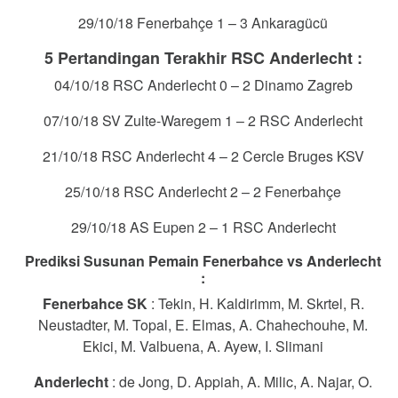
29/10/18 Fenerbahçe 1 – 3 Ankaragücü
5 Pertandingan Terakhir RSC Anderlecht :
04/10/18 RSC Anderlecht 0 – 2 Dinamo Zagreb
07/10/18 SV Zulte-Waregem 1 – 2 RSC Anderlecht
21/10/18 RSC Anderlecht 4 – 2 Cercle Bruges KSV
25/10/18 RSC Anderlecht 2 – 2 Fenerbahçe
29/10/18 AS Eupen 2 – 1 RSC Anderlecht
Prediksi Susunan Pemain Fenerbahce vs Anderlecht
:
Fenerbahce SK
: Tekin, H. Kaldirimm, M. Skrtel, R.
Neustadter, M. Topal, E. Elmas, A. Chahechouhe, M.
Ekici, M. Valbuena, A. Ayew, I. Slimani
Anderlecht
: de Jong, D. Appiah, A. Milic, A. Najar, O.