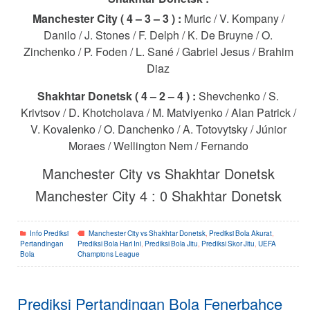
Manchester City ( 4 – 3 – 3 ) :
Muric / V. Kompany /
Danilo / J. Stones / F. Delph / K. De Bruyne / O.
Zinchenko / P. Foden / L. Sané / Gabriel Jesus / Brahim
Diaz
Shakhtar Donetsk ( 4 – 2 – 4 ) :
Shevchenko / S.
Krivtsov / D. Khotcholava / M. Matviyenko / Alan Patrick /
V. Kovalenko / O. Danchenko / A. Totovytsky / Júnior
Moraes / Wellington Nem / Fernando
Manchester City vs Shakhtar Donetsk
Manchester City 4 : 0 Shakhtar Donetsk
Info Prediksi
Manchester City vs Shakhtar Donetsk
,
Prediksi Bola Akurat
,
Pertandingan
Prediksi Bola Hari Ini
,
Prediksi Bola Jitu
,
Prediksi Skor Jitu
,
UEFA
Bola
Champions League
Prediksi Pertandingan Bola Fenerbahce