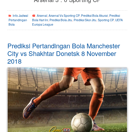
Info Jadwal
Arsenal
,
Arsenal Vs Sporting CP
,
Prediksi Bola Akurat
,
Prediksi
Pertandingan
Bola Hari Ini
,
Prediksi Bola Jitu
,
Prediksi Skor Jitu
,
Sporting CP
,
UEFA
Bola
Europa League
Prediksi Pertandingan Bola Manchester
City vs Shakhtar Donetsk 8 November
2018