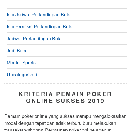
Info Jadwal Pertandingan Bola
Info Prediksi Pertandingan Bola
Jadwal Pertandingan Bola
Judi Bola
Mentor Sports
Uncategorized
KRITERIA PEMAIN POKER
ONLINE SUKSES 2019
Pemain poker online yang sukses mampu mengalokasikan
modal dengan tepat dan tidak terburu buru melakukan
transaksi withdraw. Permainan poker online apapun