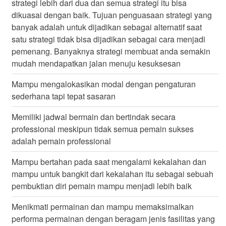
strategi lebih dari dua dan semua strategi itu bisa
dikuasai dengan baik. Tujuan penguasaan strategi yang
banyak adalah untuk dijadikan sebagai alternatif saat
satu strategi tidak bisa dijadikan sebagai cara menjadi
pemenang. Banyaknya strategi membuat anda semakin
mudah mendapatkan jalan menuju kesuksesan
Mampu mengalokasikan modal dengan pengaturan
sederhana tapi tepat sasaran
Memiliki jadwal bermain dan bertindak secara
professional meskipun tidak semua pemain sukses
adalah pemain professional
Mampu bertahan pada saat mengalami kekalahan dan
mampu untuk bangkit dari kekalahan itu sebagai sebuah
pembuktian diri pemain mampu menjadi lebih baik
Menikmati permainan dan mampu memaksimalkan
performa permainan dengan beragam jenis fasilitas yang