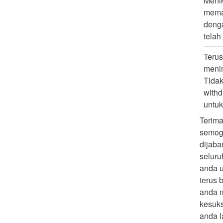
Meni
mema
denga
telah
Terus
meni
Tidak
withd
untuk
Terima
semoga
dijaba
selur
anda u
terus 
anda 
kesuk
anda l