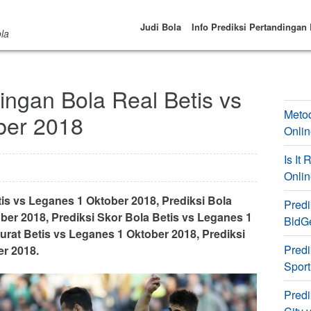
Judi Bola
Info Prediksi Pertandingan
ola
ingan Bola Real Betis vs
Metod
ber 2018
Onlin
Is It
Onlin
is vs Leganes 1 Oktober 2018, Prediksi Bola
Predi
ber 2018, Prediksi Skor Bola Betis vs Leganes 1
BldGe
urat Betis vs Leganes 1 Oktober 2018, Prediksi
Predi
er 2018.
Spor
Predi