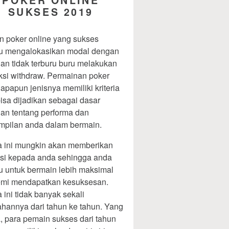
SUKSES 2019
 poker online yang sukses
 mengalokasikan modal dengan
dan tidak terburu buru melakukan
ksi withdraw. Permainan poker
 apapun jenisnya memiliki kriteria
isa dijadikan sebagai dasar
ian tentang performa dan
mpilan anda dalam bermain.
ia ini mungkin akan memberikan
si kepada anda sehingga anda
 untuk bermain lebih maksimal
emi mendapatkan kesuksesan.
a ini tidak banyak sekali
hannya dari tahun ke tahun. Yang
a, para pemain sukses dari tahun