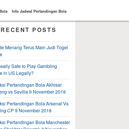
 Bola
Info Jadwal Pertandingan Bola
RECENT POSTS
e Menang Terus Main Judi Togel
e
 Really Safe to Play Gambling
e in US Legally?
ksi Pertandingan Bola Akhisar
ng vs Sevilla 9 November 2018
ksi Pertandingan Bola Arsenal Vs
ting CP 9 November 2018
ksi Pertandingan Bola Manchester