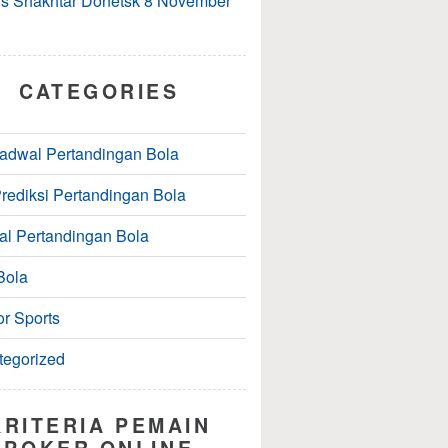
vs Shakhtar Donetsk 8 November
CATEGORIES
Jadwal Pertandingan Bola
Prediksi Pertandingan Bola
l Pertandingan Bola
Bola
r Sports
tegorized
KRITERIA PEMAIN
POKER ONLINE