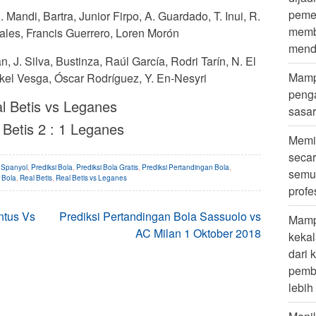
pemen
 Mandi, Bartra, Junior Firpo, A. Guardado, T. Inui, R.
memb
les, Francis Guerrero, Loren Morón
mend
n, J. Silva, Bustinza, Raúl García, Rodri Tarín, N. El
Mamp
kel Vesga, Óscar Rodríguez, Y. En-Nesyri
penga
l Betis vs Leganes
sasa
 Betis 2 : 1 Leganes
Memil
secar
 Spanyol
,
Prediksi Bola
,
Prediksi Bola Gratis
,
Prediksi Pertandingan Bola
,
semu
r Bola
,
Real Betis
,
Real Betis vs Leganes
profe
ntus Vs
Prediksi Pertandingan Bola Sassuolo vs
Mamp
AC Milan 1 Oktober 2018
keka
dari 
pemb
lebih