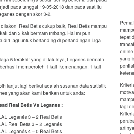
erjadi pada tanggal 19-05-2018 dan pada saat itu
eganes dengan skor 3-2.
Pemain
g dilakoni Real Betis cukup baik, Real Betis mampu
mampu
li dan 3 kali bermain imbang. Hal ini pun
tepat 
 diri lagi untuk bertanding di pertandingan Liga
transa
online
yang b
ga 5 terakhir yang di laluinya, Leganes bermain
penila
 berhasil memperoleh 1 kali kemenangan, 1 kali
ketera
Kriter
h lanjut lagi berikut adalah susunan data statistik
motiva
anes yang akan kami berikan untuk anda:
mampu
ead Real Betis Vs Leganes :
lagi d
Kriteri
LAL Leganés 3 – 2 Real Betis
peruba
LAL Real Betis 3 – 2 Leganés
artiny
LAL Leganés 4 – 0 Real Betis