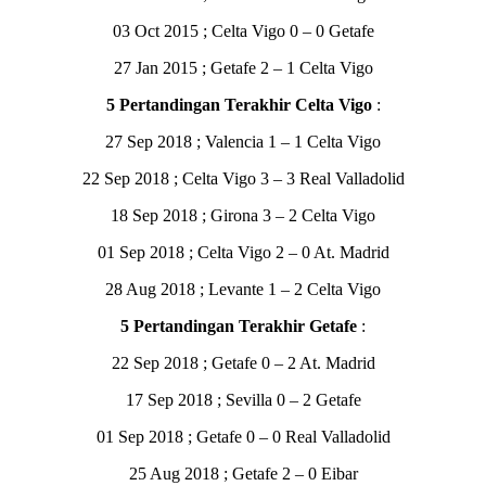
03 Oct 2015 ; Celta Vigo 0 – 0 Getafe
27 Jan 2015 ; Getafe 2 – 1 Celta Vigo
5 Pertandingan Terakhir Celta Vigo
:
27 Sep 2018 ; Valencia 1 – 1 Celta Vigo
22 Sep 2018 ; Celta Vigo 3 – 3 Real Valladolid
18 Sep 2018 ; Girona 3 – 2 Celta Vigo
01 Sep 2018 ; Celta Vigo 2 – 0 At. Madrid
28 Aug 2018 ; Levante 1 – 2 Celta Vigo
5 Pertandingan Terakhir Getafe
:
22 Sep 2018 ; Getafe 0 – 2 At. Madrid
17 Sep 2018 ; Sevilla 0 – 2 Getafe
01 Sep 2018 ; Getafe 0 – 0 Real Valladolid
25 Aug 2018 ; Getafe 2 – 0 Eibar