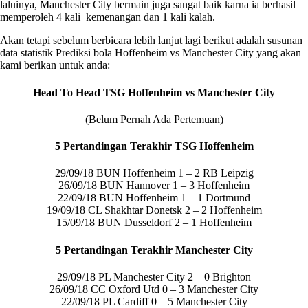
laluinya, Manchester City bermain juga sangat baik karna ia berhasil
memperoleh 4 kali kemenangan dan 1 kali kalah.
Akan tetapi sebelum berbicara lebih lanjut lagi berikut adalah susunan
data statistik Prediksi bola Hoffenheim vs Manchester City yang akan
kami berikan untuk anda:
Head To Head TSG Hoffenheim vs Manchester City
(Belum Pernah Ada Pertemuan)
5 Pertandingan Terakhir TSG Hoffenheim
29/09/18 BUN Hoffenheim 1 – 2 RB Leipzig
26/09/18 BUN Hannover 1 – 3 Hoffenheim
22/09/18 BUN Hoffenheim 1 – 1 Dortmund
19/09/18 CL Shakhtar Donetsk 2 – 2 Hoffenheim
15/09/18 BUN Dusseldorf 2 – 1 Hoffenheim
5 Pertandingan Terakhir Manchester City
29/09/18 PL Manchester City 2 – 0 Brighton
26/09/18 CC Oxford Utd 0 – 3 Manchester City
22/09/18 PL Cardiff 0 – 5 Manchester City