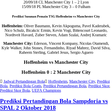
20/09/18 CL Manchester City 1 – 2 Lyon
15/09/18 PL Manchester City 3 – 0 Fulham
Prediksi Susunan Pemain TSG Hoffenheim vs Manchester City
Hoffenheim:
Oliver Baumann, Kevin Akpoguma, Pavel Kaderabek,
Nico Schulz, Bicakcic Ermin, Kevin Vogt, Bittencourt Leonardo,
Nordtveit Havard, Zuber Steven, Adam Szalai, Andrej Kramaric
Manchester City:
Ederson, Vincent Kompany, Nicolas Otamendi,
Kyle Walker, John Stones, Fernandinho, Riyad Mahrez, David Silva,
Raheem Sterling, Gabriel Jesus, Sergio Aguero
Hoffenheim vs Manchester City
Hoffenheim 0 : 2 Manchester City
Jadwal Pertandingan Bola
Hoffenheim
,
Manchester City
,
Prediksi
Bola
,
Prediksi Bola Gratis
,
Prediksi Pertandingan Bola
,
Prediksi Skor
,
Prediksi Skor Bola
,
UEFA Champions
Prediksi Pertandingan Bola Sampdoria vs
SPAL 2 Oktober 2018