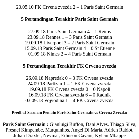
23.05.10 FK Crvena zvezda 2 – 1 Paris Saint Germain
5 Pertandingan Terakhir Paris Saint Germain
27.09.18 Paris Saint Germain 4 – 1 Reims
23.09.18 Rennes 1 – 3 Paris Saint Germain
19.09.18 Liverpool 3 – 2 Paris Saint Germain
15.09.18 Paris Saint Germain 4 – 0 St Etienne
01.09.18 Nimes 2 – 4 Paris Saint Germain
5 Pertandingan Terakhir FK Crvena zvezda
26.09.18 Napredak 0 – 3 FK Crvena zvezda
24.09.18 Partizan 1 – 1 FK Crvena zvezda
19.09.18 FK Crvena zvezda 0 – 0 Napoli
16.09.18 FK Crvena zvezda 6 – 0 Radnik
03.09.18 Vojvodina 1 – 4 FK Crvena zvezda
Prediksi Susunan Pemain Paris Saint-Germain vs Crvena Zvezda:
Paris Saint Germain :
Gianluigi Buffon, Dani Alves, Thiago Silva,
Presnel Kimpembe, Marquinhos, Angel Di Maria, Adrien Rabiot,
Julian Draxler, Neymar, Edinson Cavani, Kylian Mbappe