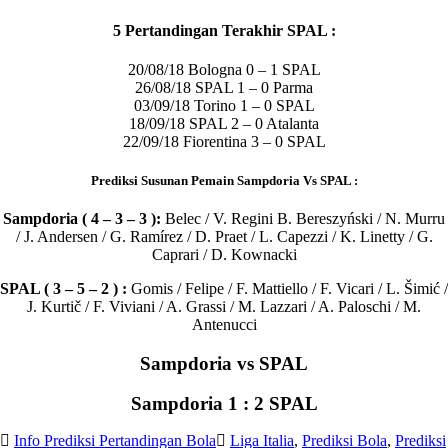
5 Pertandingan Terakhir SPAL :
20/08/18 Bologna 0 – 1 SPAL
26/08/18 SPAL 1 – 0 Parma
03/09/18 Torino 1 – 0 SPAL
18/09/18 SPAL 2 – 0 Atalanta
22/09/18 Fiorentina 3 – 0 SPAL
Prediksi Susunan Pemain Sampdoria Vs SPAL :
Sampdoria ( 4 – 3 – 3 ):
Belec / V. Regini B. Bereszyński / N. Murru
/ J. Andersen / G. Ramírez / D. Praet / L. Capezzi / K. Linetty / G.
Caprari / D. Kownacki
SPAL ( 3 – 5 – 2 ) :
Gomis / Felipe / F. Mattiello / F. Vicari / L. Šimić /
J. Kurtič / F. Viviani / A. Grassi / M. Lazzari / A. Paloschi / M.
Antenucci
Sampdoria vs SPAL
Sampdoria 1 : 2 SPAL
Info Prediksi Pertandingan Bola
Liga Italia
,
Prediksi Bola
,
Prediksi