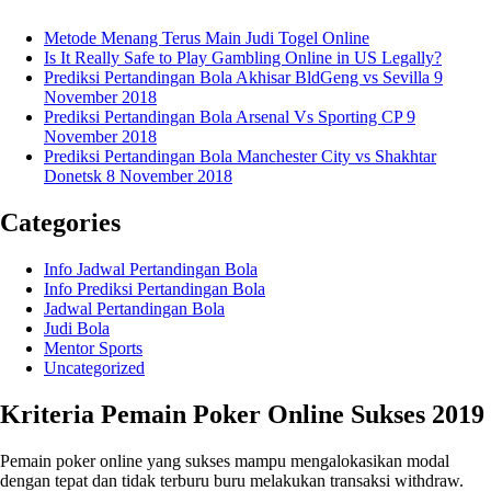
Metode Menang Terus Main Judi Togel Online
Is It Really Safe to Play Gambling Online in US Legally?
Prediksi Pertandingan Bola Akhisar BldGeng vs Sevilla 9
November 2018
Prediksi Pertandingan Bola Arsenal Vs Sporting CP 9
November 2018
Prediksi Pertandingan Bola Manchester City vs Shakhtar
Donetsk 8 November 2018
Categories
Info Jadwal Pertandingan Bola
Info Prediksi Pertandingan Bola
Jadwal Pertandingan Bola
Judi Bola
Mentor Sports
Uncategorized
Kriteria Pemain Poker Online Sukses 2019
Pemain poker online yang sukses mampu mengalokasikan modal
dengan tepat dan tidak terburu buru melakukan transaksi withdraw.