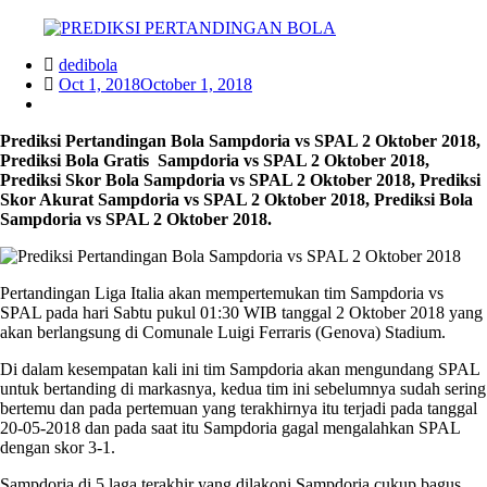
dedibola
Oct 1, 2018
October 1, 2018
Prediksi Pertandingan Bola Sampdoria vs SPAL 2 Oktober 2018,
Prediksi Bola Gratis Sampdoria vs SPAL 2 Oktober 2018,
Prediksi Skor Bola Sampdoria vs SPAL 2 Oktober 2018, Prediksi
Skor Akurat Sampdoria vs SPAL 2 Oktober 2018, Prediksi Bola
Sampdoria vs SPAL 2 Oktober 2018.
Pertandingan Liga Italia akan mempertemukan tim Sampdoria vs
SPAL pada hari Sabtu pukul 01:30 WIB tanggal 2 Oktober 2018 yang
akan berlangsung di Comunale Luigi Ferraris (Genova) Stadium.
Di dalam kesempatan kali ini tim Sampdoria akan mengundang SPAL
untuk bertanding di markasnya, kedua tim ini sebelumnya sudah sering
bertemu dan pada pertemuan yang terakhirnya itu terjadi pada tanggal
20-05-2018 dan pada saat itu Sampdoria gagal mengalahkan SPAL
dengan skor 3-1.
Sampdoria di 5 laga terakhir yang dilakoni Sampdoria cukup bagus,