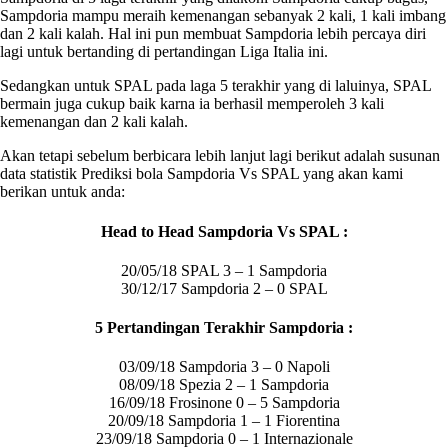
Sampdoria mampu meraih kemenangan sebanyak 2 kali, 1 kali imbang
dan 2 kali kalah. Hal ini pun membuat Sampdoria lebih percaya diri
lagi untuk bertanding di pertandingan Liga Italia ini.
Sedangkan untuk SPAL pada laga 5 terakhir yang di laluinya, SPAL
bermain juga cukup baik karna ia berhasil memperoleh 3 kali
kemenangan dan 2 kali kalah.
Akan tetapi sebelum berbicara lebih lanjut lagi berikut adalah susunan
data statistik Prediksi bola Sampdoria Vs SPAL yang akan kami
berikan untuk anda:
Head to Head Sampdoria Vs SPAL :
20/05/18 SPAL 3 – 1 Sampdoria
30/12/17 Sampdoria 2 – 0 SPAL
5 Pertandingan Terakhir Sampdoria :
03/09/18 Sampdoria 3 – 0 Napoli
08/09/18 Spezia 2 – 1 Sampdoria
16/09/18 Frosinone 0 – 5 Sampdoria
20/09/18 Sampdoria 1 – 1 Fiorentina
23/09/18 Sampdoria 0 – 1 Internazionale