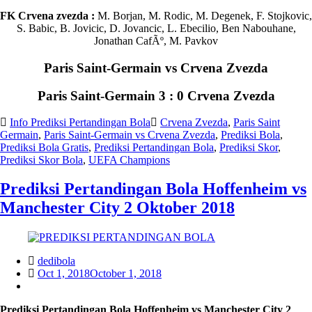
FK Crvena zvezda :
M. Borjan, M. Rodic, M. Degenek, F. Stojkovic,
S. Babic, B. Jovicic, D. Jovancic, L. Ebecilio, Ben Nabouhane,
Jonathan CafÃº, M. Pavkov
Paris Saint-Germain vs Crvena Zvezda
Paris Saint-Germain 3 : 0 Crvena Zvezda
Info Prediksi Pertandingan Bola
Crvena Zvezda
,
Paris Saint
Germain
,
Paris Saint-Germain vs Crvena Zvezda
,
Prediksi Bola
,
Prediksi Bola Gratis
,
Prediksi Pertandingan Bola
,
Prediksi Skor
,
Prediksi Skor Bola
,
UEFA Champions
Prediksi Pertandingan Bola Hoffenheim vs
Manchester City 2 Oktober 2018
dedibola
Oct 1, 2018
October 1, 2018
Prediksi Pertandingan Bola Hoffenheim vs Manchester City 2