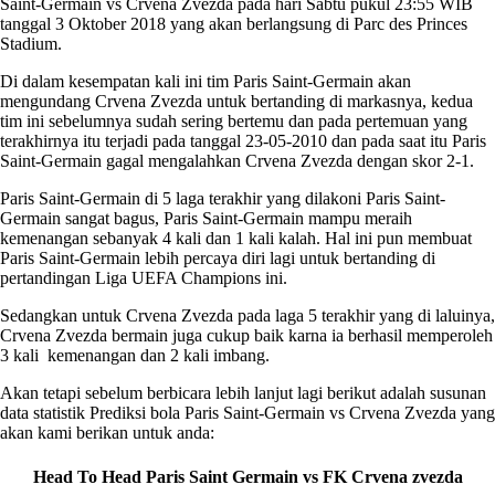
Saint-Germain vs Crvena Zvezda pada hari Sabtu pukul 23:55 WIB
tanggal 3 Oktober 2018 yang akan berlangsung di Parc des Princes
Stadium.
Di dalam kesempatan kali ini tim Paris Saint-Germain akan
mengundang Crvena Zvezda untuk bertanding di markasnya, kedua
tim ini sebelumnya sudah sering bertemu dan pada pertemuan yang
terakhirnya itu terjadi pada tanggal 23-05-2010 dan pada saat itu Paris
Saint-Germain gagal mengalahkan Crvena Zvezda dengan skor 2-1.
Paris Saint-Germain di 5 laga terakhir yang dilakoni Paris Saint-
Germain sangat bagus, Paris Saint-Germain mampu meraih
kemenangan sebanyak 4 kali dan 1 kali kalah. Hal ini pun membuat
Paris Saint-Germain lebih percaya diri lagi untuk bertanding di
pertandingan Liga UEFA Champions ini.
Sedangkan untuk Crvena Zvezda pada laga 5 terakhir yang di laluinya,
Crvena Zvezda bermain juga cukup baik karna ia berhasil memperoleh
3 kali kemenangan dan 2 kali imbang.
Akan tetapi sebelum berbicara lebih lanjut lagi berikut adalah susunan
data statistik Prediksi bola Paris Saint-Germain vs Crvena Zvezda yang
akan kami berikan untuk anda:
Head To Head Paris Saint Germain vs FK Crvena zvezda