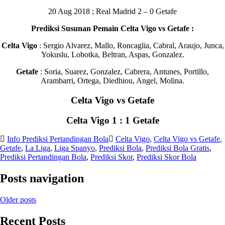
20 Aug 2018 ; Real Madrid 2 – 0 Getafe
Prediksi Susunan Pemain Celta Vigo vs Getafe :
Celta Vigo
: Sergio Alvarez, Mallo, Roncaglia, Cabral, Araujo, Junca,
Yokuslu, Lobotka, Beltran, Aspas, Gonzalez.
Getafe
: Soria, Suarez, Gonzalez, Cabrera, Antunes, Portillo,
Arambarri, Ortega, Diedhiou, Angel, Molina.
Celta Vigo vs Getafe
Celta Vigo 1 : 1 Getafe
Info Prediksi Pertandingan Bola
Celta Vigo
,
Celta Vigo vs Getafe
,
Getafe
,
La Liga
,
Liga Spanyo
,
Prediksi Bola
,
Prediksi Bola Gratis
,
Prediksi Pertandingan Bola
,
Prediksi Skor
,
Prediksi Skor Bola
Posts navigation
Older posts
Recent Posts