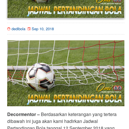
dedibola
Sep 10, 2018
Decormentor –
Berdasarkan keterangan yang tertera
dibawah ini juga akan kami hadirkan Jadwal
Pertandingan Bola tanggal 12 September 2018 yang