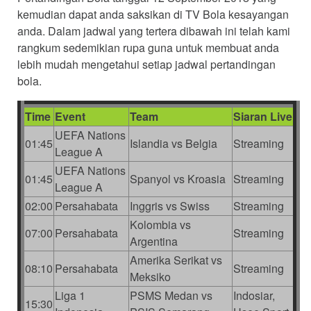
kemudian dapat anda saksikan di TV Bola kesayangan
anda. Dalam jadwal yang tertera dibawah ini telah kami
rangkum sedemikian rupa guna untuk membuat anda
lebih mudah mengetahui setiap jadwal pertandingan
bola.
Time
Event
Team
Siaran Live
UEFA Nations
01:45
Islandia vs Belgia
Streaming
League A
UEFA Nations
01:45
Spanyol vs Kroasia
Streaming
League A
02:00
Persahabata
Inggris vs Swiss
Streaming
Kolombia vs
07:00
Persahabata
Streaming
Argentina
Amerika Serikat vs
08:10
Persahabata
Streaming
Meksiko
Liga 1
PSMS Medan vs
Indosiar,
15:30