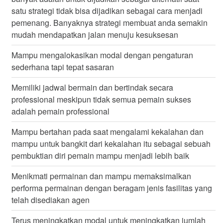
satu strategi tidak bisa dijadikan sebagai cara menjadi
pemenang. Banyaknya strategi membuat anda semakin
mudah mendapatkan jalan menuju kesuksesan
Mampu mengalokasikan modal dengan pengaturan
sederhana tapi tepat sasaran
Memiliki jadwal bermain dan bertindak secara
professional meskipun tidak semua pemain sukses
adalah pemain professional
Mampu bertahan pada saat mengalami kekalahan dan
mampu untuk bangkit dari kekalahan itu sebagai sebuah
pembuktian diri pemain mampu menjadi lebih baik
Menikmati permainan dan mampu memaksimalkan
performa permainan dengan beragam jenis fasilitas yang
telah disediakan agen
Terus meningkatkan modal untuk meningkatkan jumlah