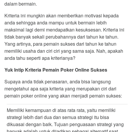
dalam bermain.
Kriteria ini mungkin akan memberikan motivasi kepada
anda sehingga anda mampu untuk bermain lebih
maksimal lagi demi mendapatkan kesuksesan. Kriteria ini
tidak banyak sekali perubahannya dari tahun ke tahun.
Yang artinya, para pemain sukses dari tahun ke tahun
memiliki usaha dan ciri ciri yang sama saja. Nah, apakah
anda tahu seperti apa kriterianya?
Yuk Intip Kriteria Pemain Poker Online Sukses
Supaya anda tidak penasaran, anda bisa langsung
mengetahui apa saja kriteria yang merupakan ciri dari
pemain poker online yang akan menjadi pemain sukses:
Memiliki kemampuan di atas rata rata, yaitu memiliki
strategi lebih dari dua dan semua strategi itu bisa
dikuasai dengan baik. Tujuan penguasaan strategi yang
banyak adalah untuk dijadikan sebagai alternatif saat