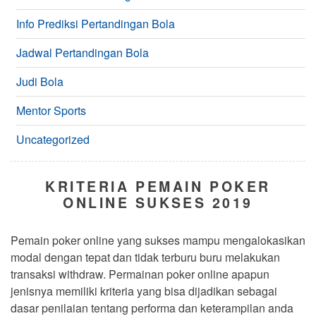
Info Prediksi Pertandingan Bola
Jadwal Pertandingan Bola
Judi Bola
Mentor Sports
Uncategorized
KRITERIA PEMAIN POKER
ONLINE SUKSES 2019
Pemain poker online yang sukses mampu mengalokasikan
modal dengan tepat dan tidak terburu buru melakukan
transaksi withdraw. Permainan poker online apapun
jenisnya memiliki kriteria yang bisa dijadikan sebagai
dasar penilaian tentang performa dan keterampilan anda