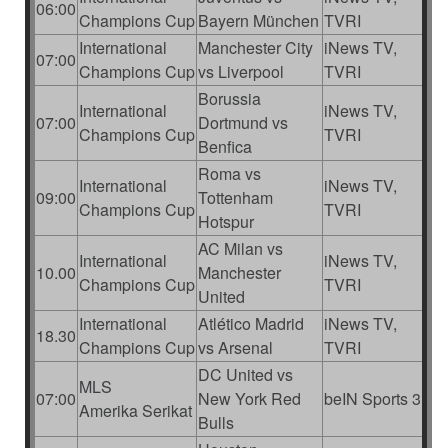
06:00
Champions Cup
Bayern München
TVRI
International
Manchester City
iNews TV,
07:00
Champions Cup
vs Liverpool
TVRI
Borussia
International
iNews TV,
07:00
Dortmund vs
Champions Cup
TVRI
Benfica
Roma vs
International
iNews TV,
09:00
Tottenham
Champions Cup
TVRI
Hotspur
AC Milan vs
International
iNews TV,
10.00
Manchester
Champions Cup
TVRI
United
International
Atlético Madrid
iNews TV,
18.30
Champions Cup
vs Arsenal
TVRI
DC United vs
MLS
07:00
New York Red
beIN Sports 3
Amerika Serikat
Bulls