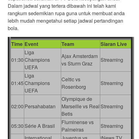
Dalam jadwal yang tertera dibawah ini telah kami
rangkum sedemikian rupa guna untuk membuat anda
lebih mudah mengetahui setiap jadwal pertandingan
bola.
Time
Event
Team
Siaran Live
Liga
Ajax Amsterdam
01:30
Champions
Streaming
vs Sturm Graz
UEFA
Liga
Celtic vs
01:45
Champions
Streaming
Rosenborg
UEFA
Olympique de
02:00
Persahabatan
Marseille vs Real
Streaming
Betis
Fluminense vs
05:30
Série A Brasil
Streaming
Palmeiras
International
Juventus vs
iNews TV,