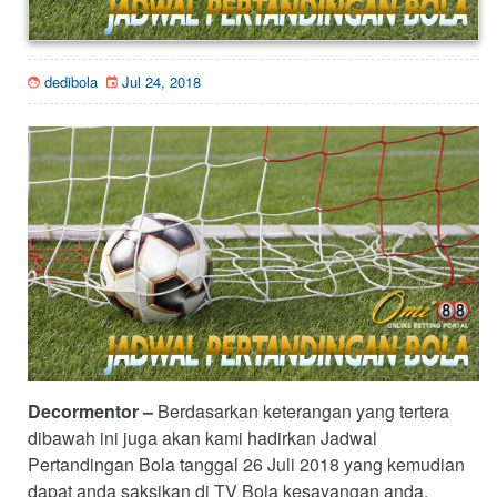
dedibola
Jul 24, 2018
Decormentor –
Berdasarkan keterangan yang tertera
dibawah ini juga akan kami hadirkan Jadwal
Pertandingan Bola tanggal 26 Juli 2018 yang kemudian
dapat anda saksikan di TV Bola kesayangan anda.