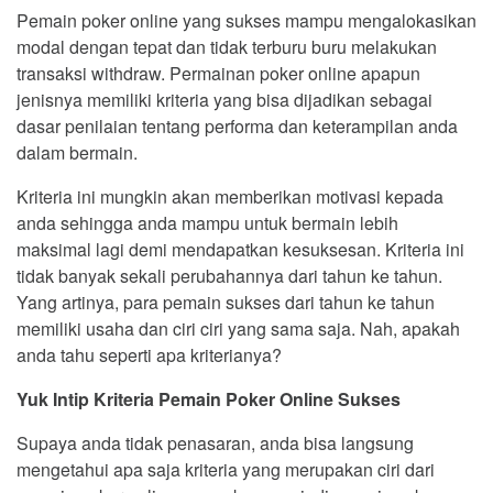
Pemain poker online yang sukses mampu mengalokasikan
modal dengan tepat dan tidak terburu buru melakukan
transaksi withdraw. Permainan poker online apapun
jenisnya memiliki kriteria yang bisa dijadikan sebagai
dasar penilaian tentang performa dan keterampilan anda
dalam bermain.
Kriteria ini mungkin akan memberikan motivasi kepada
anda sehingga anda mampu untuk bermain lebih
maksimal lagi demi mendapatkan kesuksesan. Kriteria ini
tidak banyak sekali perubahannya dari tahun ke tahun.
Yang artinya, para pemain sukses dari tahun ke tahun
memiliki usaha dan ciri ciri yang sama saja. Nah, apakah
anda tahu seperti apa kriterianya?
Yuk Intip Kriteria Pemain Poker Online Sukses
Supaya anda tidak penasaran, anda bisa langsung
mengetahui apa saja kriteria yang merupakan ciri dari