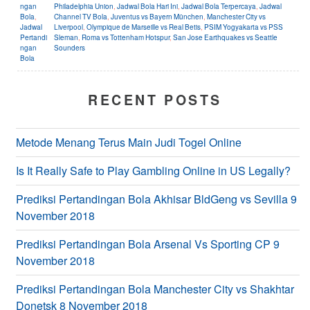
ngan
Philadelphia Union
,
Jadwal Bola Hari Ini
,
Jadwal Bola Terpercaya
,
Jadwal
Bola
,
Channel TV Bola
,
Juventus vs Bayern München
,
Manchester City vs
Jadwal
Liverpool
,
Olympique de Marseille vs Real Betis
,
PSIM Yogyakarta vs PSS
Pertandi
Sleman
,
Roma vs Tottenham Hotspur
,
San Jose Earthquakes vs Seattle
ngan
Sounders
Bola
RECENT POSTS
Metode Menang Terus Main Judi Togel Online
Is It Really Safe to Play Gambling Online in US Legally?
Prediksi Pertandingan Bola Akhisar BldGeng vs Sevilla 9
November 2018
Prediksi Pertandingan Bola Arsenal Vs Sporting CP 9
November 2018
Prediksi Pertandingan Bola Manchester City vs Shakhtar
Donetsk 8 November 2018