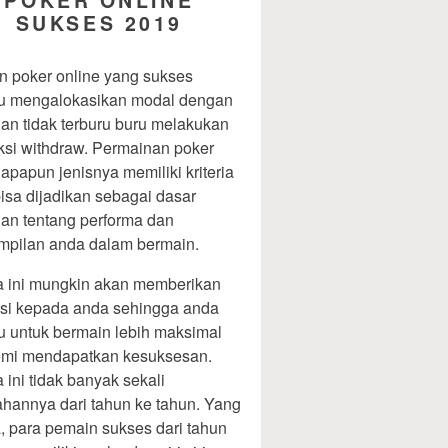
SUKSES 2019
 poker online yang sukses
 mengalokasikan modal dengan
dan tidak terburu buru melakukan
ksi withdraw. Permainan poker
 apapun jenisnya memiliki kriteria
isa dijadikan sebagai dasar
ian tentang performa dan
mpilan anda dalam bermain.
ia ini mungkin akan memberikan
si kepada anda sehingga anda
 untuk bermain lebih maksimal
emi mendapatkan kesuksesan.
a ini tidak banyak sekali
hannya dari tahun ke tahun. Yang
a, para pemain sukses dari tahun