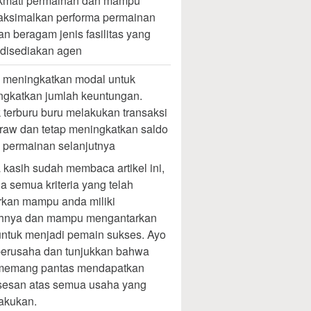
kmati permainan dan mampu
ksimalkan performa permainan
n beragam jenis fasilitas yang
 disediakan agen
 meningkatkan modal untuk
ngkatkan jumlah keuntungan.
 terburu buru melakukan transaksi
raw dan tetap meningkatkan saldo
 permainan selanjutnya
 kasih sudah membaca artikel ini,
 semua kriteria yang telah
rkan mampu anda miliki
uhnya dan mampu mengantarkan
ntuk menjadi pemain sukses. Ayo
berusaha dan tunjukkan bahwa
memang pantas mendapatkan
sesan atas semua usaha yang
akukan.