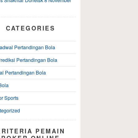
vs Shakhtar Donetsk 8 November
CATEGORIES
Jadwal Pertandingan Bola
Prediksi Pertandingan Bola
l Pertandingan Bola
Bola
r Sports
tegorized
KRITERIA PEMAIN
POKER ONLINE