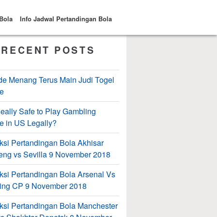
 Bola
Info Jadwal Pertandingan Bola
RECENT POSTS
e Menang Terus Main Judi Togel
e
 Really Safe to Play Gambling
e in US Legally?
ksi Pertandingan Bola Akhisar
ng vs Sevilla 9 November 2018
ksi Pertandingan Bola Arsenal Vs
ting CP 9 November 2018
ksi Pertandingan Bola Manchester