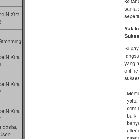
ke tah
sama s
beIN Xtra
sepert
3
Yuk In
Suks
Streaming
Supaya
langsu
beIN Xtra
yang m
1
online
sukses
beIN Xtra
3
Memil
yaitu
semua
beIN Xtra
baik.
2
banya
Indosiar,
altern
Usee
dijad