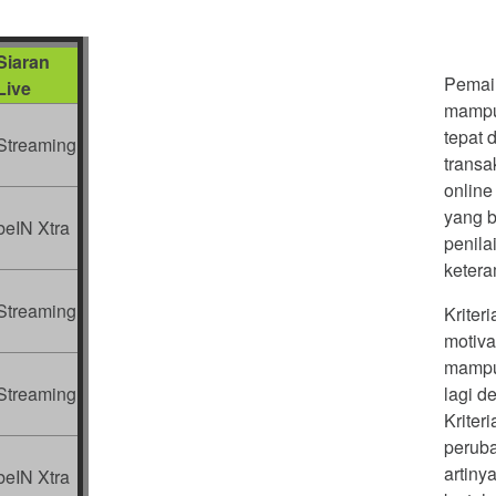
Siaran
Pemain
Live
mampu
tepat 
Streaming
transa
online
yang b
beIN Xtra
penila
ketera
Streaming
Kriter
motiva
mampu
lagi d
Streaming
Kriteri
peruba
artiny
beIN Xtra