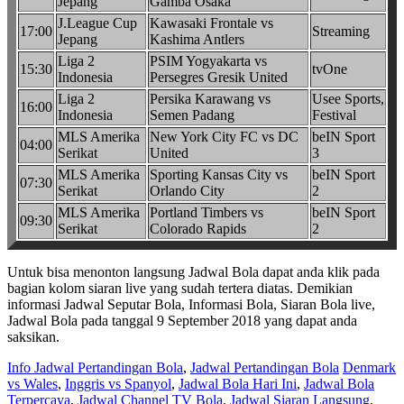
Jepang
Gamba Osaka
J.League Cup
Kawasaki Frontale vs
17:00
Streaming
Jepang
Kashima Antlers
Liga 2
PSIM Yogyakarta vs
15:30
tvOne
Indonesia
Persegres Gresik United
Liga 2
Persika Karawang vs
Usee Sports,
16:00
Indonesia
Semen Padang
Festival
MLS Amerika
New York City FC vs DC
beIN Sport
04:00
Serikat
United
3
MLS Amerika
Sporting Kansas City vs
beIN Sport
07:30
Serikat
Orlando City
2
MLS Amerika
Portland Timbers vs
beIN Sport
09:30
Serikat
Colorado Rapids
2
Untuk bisa menonton langsung Jadwal Bola dapat anda klik pada
bagian kolom siaran live yang sudah tertera diatas. Demikian
informasi Jadwal Seputar Bola, Informasi Bola, Siaran Bola live,
Jadwal Bola pada tanggal 9 September 2018 yang dapat anda
saksikan.
Info Jadwal Pertandingan Bola
,
Jadwal Pertandingan Bola
Denmark
vs Wales
,
Inggris vs Spanyol
,
Jadwal Bola Hari Ini
,
Jadwal Bola
Terpercaya
,
Jadwal Channel TV Bola
,
Jadwal Siaran Langsung
,