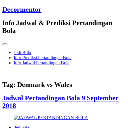
Decormentor
Info Jadwal & Prediksi Pertandingan
Bola
Judi Bola
Info Prediksi Pertandingan Bola
Info Jadwal Pertandingan Bola
Tag:
Denmark vs Wales
Jadwal Pertandingan Bola 9 September
2018
dedibola