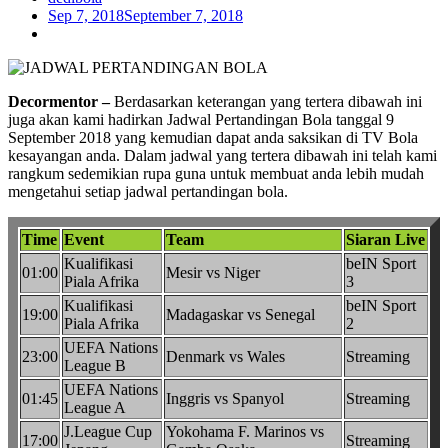
Sep 7, 2018
September 7, 2018
Decormentor –
Berdasarkan keterangan yang tertera dibawah ini
juga akan kami hadirkan Jadwal Pertandingan Bola tanggal 9
September 2018 yang kemudian dapat anda saksikan di TV Bola
kesayangan anda. Dalam jadwal yang tertera dibawah ini telah kami
rangkum sedemikian rupa guna untuk membuat anda lebih mudah
mengetahui setiap jadwal pertandingan bola.
Time
Event
Team
Siaran Live
Kualifikasi
beIN Sport
01:00
Mesir vs Niger
Piala Afrika
3
Kualifikasi
beIN Sport
19:00
Madagaskar vs Senegal
Piala Afrika
2
UEFA Nations
23:00
Denmark vs Wales
Streaming
League B
UEFA Nations
01:45
Inggris vs Spanyol
Streaming
League A
J.League Cup
Yokohama F. Marinos vs
17:00
Streaming