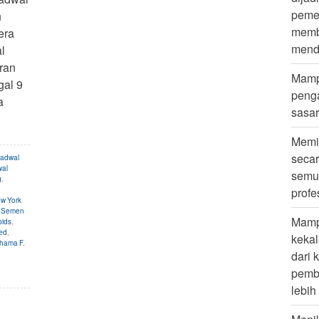
pemen
n
memb
era
mend
l
aran
Mamp
gal 9
penga
a
sasa
Memil
secar
Jadwal
wal
semu
g
,
profe
w York
s Semen
Mamp
pids
,
ted
,
keka
hama F.
dari 
pemb
lebih