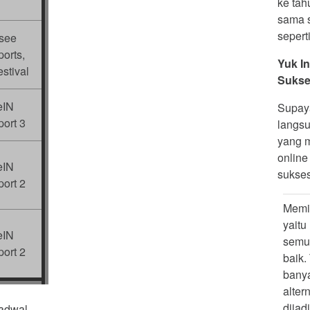
ke tah
sama s
sepert
see
ports,
Yuk In
stival
Suks
eIN
Supaya
port 3
langsu
yang m
online
eIN
sukses
port 2
Memil
yaitu
eIN
semua
port 2
baik.
banya
altern
dijad
Jadwal