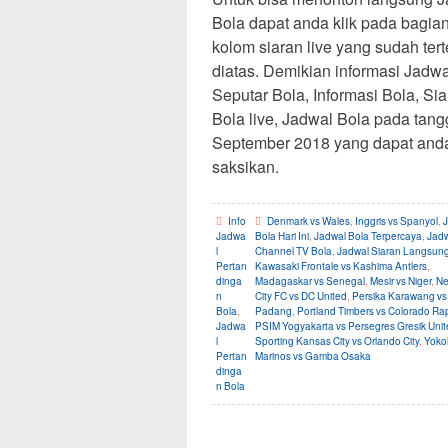
Bola dapat anda klik pada bagia
kolom siaran live yang sudah tert
diatas. Demikian informasi Jadwa
Seputar Bola, Informasi Bola, Si
Bola live, Jadwal Bola pada tang
September 2018 yang dapat and
saksikan.
Info
Denmark vs Wales
,
Inggris vs Spanyol
,
Jadwa
Bola Hari Ini
,
Jadwal Bola Terpercaya
,
Jad
l
Channel TV Bola
,
Jadwal Siaran Langsun
Pertan
Kawasaki Frontale vs Kashima Antlers
,
dinga
Madagaskar vs Senegal
,
Mesir vs Niger
,
Ne
n
City FC vs DC United
,
Persika Karawang v
Bola
,
Padang
,
Portland Timbers vs Colorado Ra
Jadwa
PSIM Yogyakarta vs Persegres Gresik Uni
l
Sporting Kansas City vs Orlando City
,
Yoko
Pertan
Marinos vs Gamba Osaka
dinga
n Bola