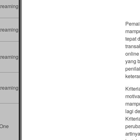
treaming
Pemain
treaming
mampu
tepat 
transa
online
treaming
yang b
penila
ketera
treaming
Kriter
motiva
mampu
lagi d
Kriteri
vOne
peruba
artiny