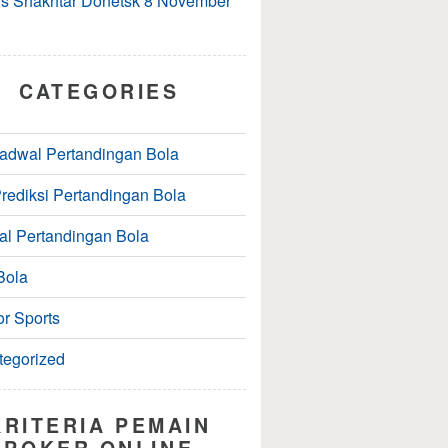
vs Shakhtar Donetsk 8 November
CATEGORIES
Jadwal Pertandingan Bola
Prediksi Pertandingan Bola
l Pertandingan Bola
Bola
r Sports
tegorized
KRITERIA PEMAIN
POKER ONLINE