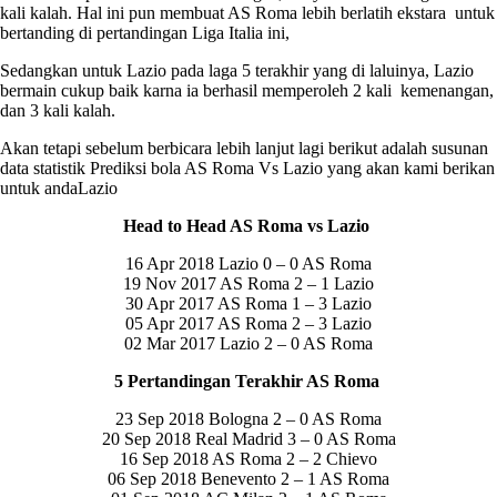
kali kalah. Hal ini pun membuat AS Roma lebih berlatih ekstara untuk
bertanding di pertandingan Liga Italia ini,
Sedangkan untuk Lazio pada laga 5 terakhir yang di laluinya, Lazio
bermain cukup baik karna ia berhasil memperoleh 2 kali kemenangan,
dan 3 kali kalah.
Akan tetapi sebelum berbicara lebih lanjut lagi berikut adalah susunan
data statistik Prediksi bola AS Roma Vs Lazio yang akan kami berikan
untuk andaLazio
Head to Head AS Roma vs Lazio
16 Apr 2018 Lazio 0 – 0 AS Roma
19 Nov 2017 AS Roma 2 – 1 Lazio
30 Apr 2017 AS Roma 1 – 3 Lazio
05 Apr 2017 AS Roma 2 – 3 Lazio
02 Mar 2017 Lazio 2 – 0 AS Roma
5 Pertandingan Terakhir AS Roma
23 Sep 2018 Bologna 2 – 0 AS Roma
20 Sep 2018 Real Madrid 3 – 0 AS Roma
16 Sep 2018 AS Roma 2 – 2 Chievo
06 Sep 2018 Benevento 2 – 1 AS Roma