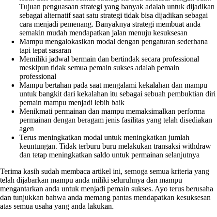
Tujuan penguasaan strategi yang banyak adalah untuk dijadikan
sebagai alternatif saat satu strategi tidak bisa dijadikan sebagai
cara menjadi pemenang. Banyaknya strategi membuat anda
semakin mudah mendapatkan jalan menuju kesuksesan
Mampu mengalokasikan modal dengan pengaturan sederhana
tapi tepat sasaran
Memiliki jadwal bermain dan bertindak secara professional
meskipun tidak semua pemain sukses adalah pemain
professional
Mampu bertahan pada saat mengalami kekalahan dan mampu
untuk bangkit dari kekalahan itu sebagai sebuah pembuktian diri
pemain mampu menjadi lebih baik
Menikmati permainan dan mampu memaksimalkan performa
permainan dengan beragam jenis fasilitas yang telah disediakan
agen
Terus meningkatkan modal untuk meningkatkan jumlah
keuntungan. Tidak terburu buru melakukan transaksi withdraw
dan tetap meningkatkan saldo untuk permainan selanjutnya
Terima kasih sudah membaca artikel ini, semoga semua kriteria yang
telah dijabarkan mampu anda miliki seluruhnya dan mampu
mengantarkan anda untuk menjadi pemain sukses. Ayo terus berusaha
dan tunjukkan bahwa anda memang pantas mendapatkan kesuksesan
atas semua usaha yang anda lakukan.