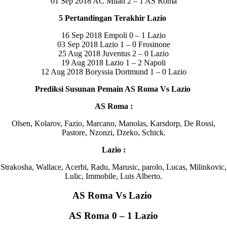
01 Sep 2018 AC Milan 2 – 1 AS Roma
5 Pertandingan Terakhir Lazio
16 Sep 2018 Empoli 0 – 1 Lazio
03 Sep 2018 Lazio 1 – 0 Frosinone
25 Aug 2018 Juventus 2 – 0 Lazio
19 Aug 2018 Lazio 1 – 2 Napoli
12 Aug 2018 Boryssia Dortmund 1 – 0 Lazio
Prediksi Susunan Pemain AS Roma Vs Lazio
AS Roma :
Olsen, Kolarov, Fazio, Marcano, Manolas, Karsdorp, De Rossi,
Pastore, Nzonzi, Dzeko, Schick.
Lazio :
Strakosha, Wallace, Acerbi, Radu, Marusic, parolo, Lucas, Milinkovic,
Lulic, Immobile, Luis Alberto.
AS Roma Vs Lazio
AS Roma 0
– 1 Lazio