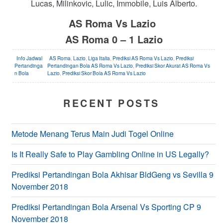
Lucas, Milinkovic, Lulic, Immobile, Luis Alberto.
AS Roma Vs Lazio
AS Roma 0
– 1 Lazio
Info Jadwal
AS Roma
,
Lazio
,
Liga Italia
,
Prediksi AS Roma Vs Lazio
,
Prediksi
Pertandinga
Pertandingan Bola AS Roma Vs Lazio
,
Prediksi Skor Akurat AS Roma Vs
n Bola
Lazio
,
Prediksi Skor Bola AS Roma Vs Lazio
RECENT POSTS
Metode Menang Terus Main Judi Togel Online
Is It Really Safe to Play Gambling Online in US Legally?
Prediksi Pertandingan Bola Akhisar BldGeng vs Sevilla 9
November 2018
Prediksi Pertandingan Bola Arsenal Vs Sporting CP 9
November 2018