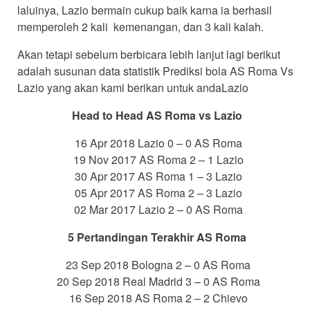
laluinya, Lazio bermain cukup baik karna ia berhasil
memperoleh 2 kali kemenangan, dan 3 kali kalah.
Akan tetapi sebelum berbicara lebih lanjut lagi berikut
adalah susunan data statistik Prediksi bola AS Roma Vs
Lazio yang akan kami berikan untuk andaLazio
Head to Head AS Roma vs Lazio
16 Apr 2018 Lazio 0 – 0 AS Roma
19 Nov 2017 AS Roma 2 – 1 Lazio
30 Apr 2017 AS Roma 1 – 3 Lazio
05 Apr 2017 AS Roma 2 – 3 Lazio
02 Mar 2017 Lazio 2 – 0 AS Roma
5 Pertandingan Terakhir AS Roma
23 Sep 2018 Bologna 2 – 0 AS Roma
20 Sep 2018 Real Madrid 3 – 0 AS Roma
16 Sep 2018 AS Roma 2 – 2 Chievo