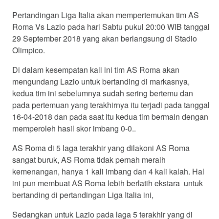
Pertandingan Liga Italia akan mempertemukan tim AS
Roma Vs Lazio pada hari Sabtu pukul 20:00 WIB tanggal
29 September 2018 yang akan berlangsung di Stadio
Olimpico.
Di dalam kesempatan kali ini tim AS Roma akan
mengundang Lazio untuk bertanding di markasnya,
kedua tim ini sebelumnya sudah sering bertemu dan
pada pertemuan yang terakhirnya itu terjadi pada tanggal
16-04-2018 dan pada saat itu kedua tim bermain dengan
memperoleh hasil skor imbang 0-0..
AS Roma di 5 laga terakhir yang dilakoni AS Roma
sangat buruk, AS Roma tidak pernah meraih
kemenangan, hanya 1 kali imbang dan 4 kali kalah. Hal
ini pun membuat AS Roma lebih berlatih ekstara untuk
bertanding di pertandingan Liga Italia ini,
Sedangkan untuk Lazio pada laga 5 terakhir yang di