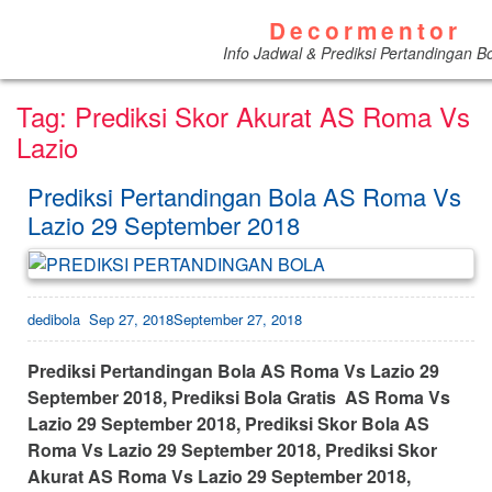
Decormentor
Info Jadwal & Prediksi Pertandingan B
Tag:
Prediksi Skor Akurat AS Roma Vs
Lazio
Prediksi Pertandingan Bola AS Roma Vs
Lazio 29 September 2018
dedibola
Sep 27, 2018
September 27, 2018
Prediksi Pertandingan Bola AS Roma Vs Lazio 29
September 2018, Prediksi Bola Gratis AS Roma Vs
Lazio 29 September 2018, Prediksi Skor Bola AS
Roma Vs Lazio 29 September 2018, Prediksi Skor
Akurat AS Roma Vs Lazio 29 September 2018,