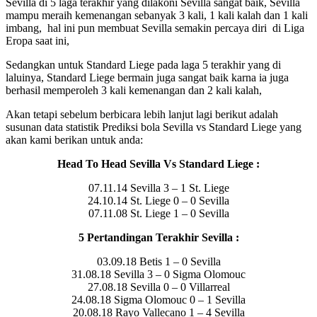
Sevilla di 5 laga terakhir yang dilakoni Sevilla sangat baik, Sevilla
mampu meraih kemenangan sebanyak 3 kali, 1 kali kalah dan 1 kali
imbang, hal ini pun membuat Sevilla semakin percaya diri di Liga
Eropa saat ini,
Sedangkan untuk Standard Liege pada laga 5 terakhir yang di
laluinya, Standard Liege bermain juga sangat baik karna ia juga
berhasil memperoleh 3 kali kemenangan dan 2 kali kalah,
Akan tetapi sebelum berbicara lebih lanjut lagi berikut adalah
susunan data statistik Prediksi bola Sevilla vs Standard Liege yang
akan kami berikan untuk anda:
Head To Head Sevilla Vs Standard Liege :
07.11.14 Sevilla 3 – 1 St. Liege
24.10.14 St. Liege 0 – 0 Sevilla
07.11.08 St. Liege 1 – 0 Sevilla
5 Pertandingan Terakhir Sevilla :
03.09.18 Betis 1 – 0 Sevilla
31.08.18 Sevilla 3 – 0 Sigma Olomouc
27.08.18 Sevilla 0 – 0 Villarreal
24.08.18 Sigma Olomouc 0 – 1 Sevilla
20.08.18 Rayo Vallecano 1 – 4 Sevilla