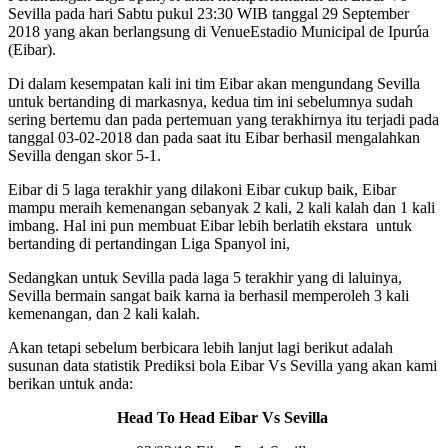
Sevilla pada hari Sabtu pukul 23:30 WIB tanggal 29 September
2018 yang akan berlangsung di VenueEstadio Municipal de Ipurúa
(Eibar).
Di dalam kesempatan kali ini tim Eibar akan mengundang Sevilla
untuk bertanding di markasnya, kedua tim ini sebelumnya sudah
sering bertemu dan pada pertemuan yang terakhirnya itu terjadi pada
tanggal 03-02-2018 dan pada saat itu Eibar berhasil mengalahkan
Sevilla dengan skor 5-1.
Eibar di 5 laga terakhir yang dilakoni Eibar cukup baik, Eibar
mampu meraih kemenangan sebanyak 2 kali, 2 kali kalah dan 1 kali
imbang. Hal ini pun membuat Eibar lebih berlatih ekstara untuk
bertanding di pertandingan Liga Spanyol ini,
Sedangkan untuk Sevilla pada laga 5 terakhir yang di laluinya,
Sevilla bermain sangat baik karna ia berhasil memperoleh 3 kali
kemenangan, dan 2 kali kalah.
Akan tetapi sebelum berbicara lebih lanjut lagi berikut adalah
susunan data statistik Prediksi bola Eibar Vs Sevilla yang akan kami
berikan untuk anda:
Head To Head Eibar Vs Sevilla