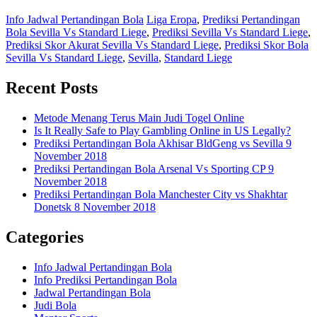
Info Jadwal Pertandingan Bola
Liga Eropa
,
Prediksi Pertandingan
Bola Sevilla Vs Standard Liege
,
Prediksi Sevilla Vs Standard Liege
,
Prediksi Skor Akurat Sevilla Vs Standard Liege
,
Prediksi Skor Bola
Sevilla Vs Standard Liege
,
Sevilla
,
Standard Liege
Recent Posts
Metode Menang Terus Main Judi Togel Online
Is It Really Safe to Play Gambling Online in US Legally?
Prediksi Pertandingan Bola Akhisar BldGeng vs Sevilla 9
November 2018
Prediksi Pertandingan Bola Arsenal Vs Sporting CP 9
November 2018
Prediksi Pertandingan Bola Manchester City vs Shakhtar
Donetsk 8 November 2018
Categories
Info Jadwal Pertandingan Bola
Info Prediksi Pertandingan Bola
Jadwal Pertandingan Bola
Judi Bola