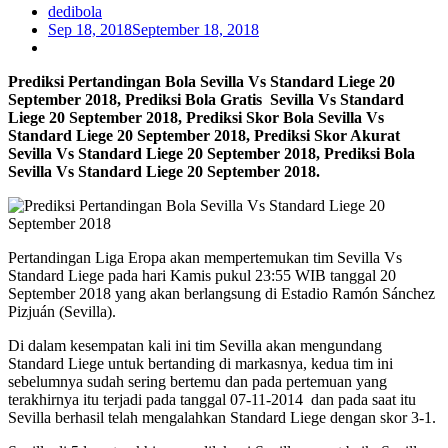
dedibola
Sep 18, 2018
September 18, 2018
Prediksi Pertandingan Bola Sevilla Vs Standard Liege 20
September 2018, Prediksi Bola Gratis Sevilla Vs Standard
Liege 20 September 2018, Prediksi Skor Bola Sevilla Vs
Standard Liege 20 September 2018, Prediksi Skor Akurat
Sevilla Vs Standard Liege 20 September 2018, Prediksi Bola
Sevilla Vs Standard Liege 20 September 2018.
Pertandingan Liga Eropa akan mempertemukan tim Sevilla Vs
Standard Liege pada hari Kamis pukul 23:55 WIB tanggal 20
September 2018 yang akan berlangsung di Estadio Ramón Sánchez
Pizjuán (Sevilla).
Di dalam kesempatan kali ini tim Sevilla akan mengundang
Standard Liege untuk bertanding di markasnya, kedua tim ini
sebelumnya sudah sering bertemu dan pada pertemuan yang
terakhirnya itu terjadi pada tanggal 07-11-2014 dan pada saat itu
Sevilla berhasil telah mengalahkan Standard Liege dengan skor 3-1.