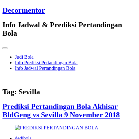
Decormentor
Info Jadwal & Prediksi Pertandingan
Bola
Judi Bola
Info Prediksi Pertandingan Bola
Info Jadwal Pertandingan Bola
Tag:
Sevilla
Prediksi Pertandingan Bola Akhisar
BldGeng vs Sevilla 9 November 2018
dedibola