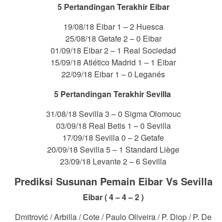
5 Pertandingan Terakhir Eibar
19/08/18 Eibar 1 – 2 Huesca
25/08/18 Getafe 2 – 0 Eibar
01/09/18 Eibar 2 – 1 Real Sociedad
15/09/18 Atlético Madrid 1 – 1 Eibar
22/09/18 Eibar 1 – 0 Leganés
5 Pertandingan Terakhir Sevilla
31/08/18 Sevilla 3 – 0 Sigma Olomouc
03/09/18 Real Betis 1 – 0 Sevilla
17/09/18 Sevilla 0 – 2 Getafe
20/09/18 Sevilla 5 – 1 Standard Liège
23/09/18 Levante 2 – 6 Sevilla
Prediksi Susunan Pemain Eibar Vs Sevilla
Eibar ( 4 – 4 – 2 )
Dmitrović / Arbilla / Cote / Paulo Oliveira / P. Diop / P. De