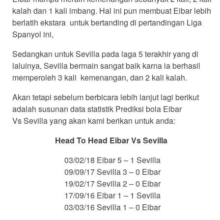
kalah dan 1 kali imbang. Hal ini pun membuat Eibar lebih
berlatih ekstara untuk bertanding di pertandingan Liga
Spanyol ini,
Sedangkan untuk Sevilla pada laga 5 terakhir yang di
laluinya, Sevilla bermain sangat baik karna ia berhasil
memperoleh 3 kali kemenangan, dan 2 kali kalah.
Akan tetapi sebelum berbicara lebih lanjut lagi berikut
adalah susunan data statistik Prediksi bola Eibar
Vs Sevilla yang akan kami berikan untuk anda:
Head To Head Eibar Vs Sevilla
03/02/18 Eibar 5 – 1 Sevilla
09/09/17 Sevilla 3 – 0 Eibar
19/02/17 Sevilla 2 – 0 Eibar
17/09/16 Eibar 1 – 1 Sevilla
03/03/16 Sevilla 1 – 0 Eibar