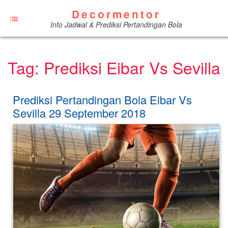
Decormentor
Info Jadwal & Prediksi Pertandingan Bola
Tag:
Prediksi Eibar Vs Sevilla
Prediksi Pertandingan Bola Eibar Vs
Sevilla 29 September 2018