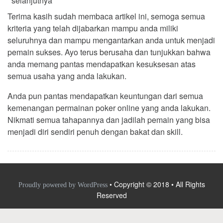
selanjutnya
Terima kasih sudah membaca artikel ini, semoga semua
kriteria yang telah dijabarkan mampu anda miliki
seluruhnya dan mampu mengantarkan anda untuk menjadi
pemain sukses. Ayo terus berusaha dan tunjukkan bahwa
anda memang pantas mendapatkan kesuksesan atas
semua usaha yang anda lakukan.
Anda pun pantas mendapatkan keuntungan dari semua
kemenangan permainan poker online yang anda lakukan.
Nikmati semua tahapannya dan jadilah pemain yang bisa
menjadi diri sendiri penuh dengan bakat dan skill.
•
Copyright © 2018 •
All Rights
Proudly powered by WordPress
Reserved