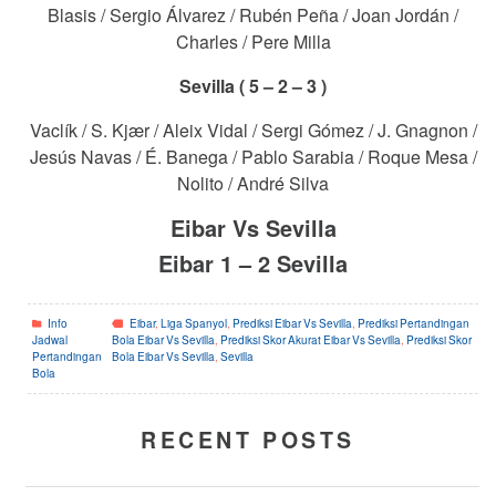
Blasis / Sergio Álvarez / Rubén Peña / Joan Jordán /
Charles / Pere Milla
Sevilla ( 5 – 2 – 3 )
Vaclík / S. Kjær / Aleix Vidal / Sergi Gómez / J. Gnagnon /
Jesús Navas / É. Banega / Pablo Sarabia / Roque Mesa /
Nolito / André Silva
Eibar Vs Sevilla
Eibar 1
– 2 Sevilla
Info
Eibar
,
Liga Spanyol
,
Prediksi Eibar Vs Sevilla
,
Prediksi Pertandingan
Jadwal
Bola Eibar Vs Sevilla
,
Prediksi Skor Akurat Eibar Vs Sevilla
,
Prediksi Skor
Pertandingan
Bola Eibar Vs Sevilla
,
Sevilla
Bola
RECENT POSTS