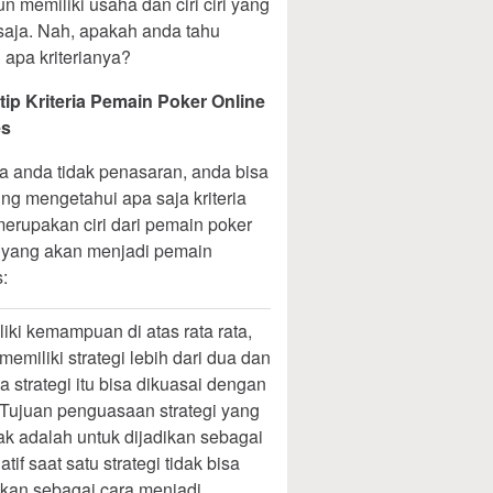
un memiliki usaha dan ciri ciri yang
aja. Nah, apakah anda tahu
i apa kriterianya?
tip Kriteria Pemain Poker Online
es
 anda tidak penasaran, anda bisa
ng mengetahui apa saja kriteria
erupakan ciri dari pemain poker
 yang akan menjadi pemain
:
iki kemampuan di atas rata rata,
 memiliki strategi lebih dari dua dan
 strategi itu bisa dikuasai dengan
 Tujuan penguasaan strategi yang
k adalah untuk dijadikan sebagai
atif saat satu strategi tidak bisa
ikan sebagai cara menjadi