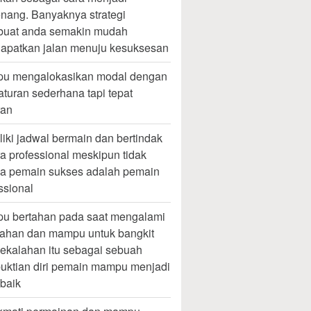
ang. Banyaknya strategi
uat anda semakin mudah
apatkan jalan menuju kesuksesan
u mengalokasikan modal dengan
turan sederhana tapi tepat
ran
iki jadwal bermain dan bertindak
a professional meskipun tidak
a pemain sukses adalah pemain
ssional
u bertahan pada saat mengalami
lahan dan mampu untuk bangkit
kekalahan itu sebagai sebuah
uktian diri pemain mampu menjadi
 baik