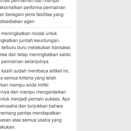
kmati permainan dan mampu
ksimalkan performa permainan
n beragam jenis fasilitas yang
 disediakan agen
 meningkatkan modal untuk
ngkatkan jumlah keuntungan.
 terburu buru melakukan transaksi
raw dan tetap meningkatkan saldo
 permainan selanjutnya
 kasih sudah membaca artikel ini,
 semua kriteria yang telah
rkan mampu anda miliki
uhnya dan mampu mengantarkan
ntuk menjadi pemain sukses. Ayo
berusaha dan tunjukkan bahwa
memang pantas mendapatkan
sesan atas semua usaha yang
akukan.