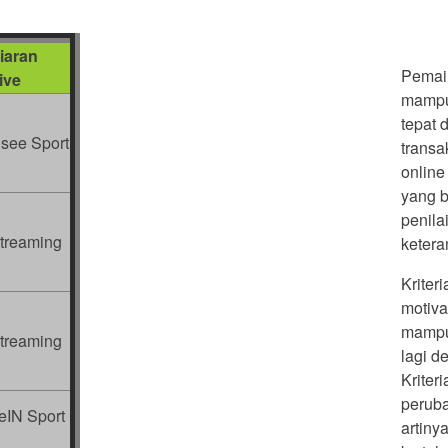
iaran
Pemain
ive
mampu
tepat 
see Sport
transa
online
yang b
penila
treaming
ketera
Kriter
motiva
mampu
treaming
lagi d
Kriteri
peruba
eIN Sport
artiny