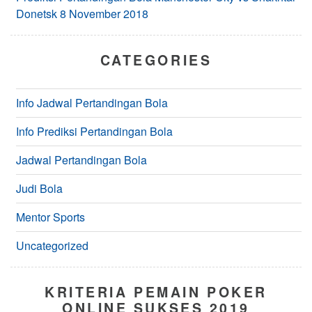
Donetsk 8 November 2018
CATEGORIES
Info Jadwal Pertandingan Bola
Info Prediksi Pertandingan Bola
Jadwal Pertandingan Bola
Judi Bola
Mentor Sports
Uncategorized
KRITERIA PEMAIN POKER
ONLINE SUKSES 2019