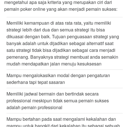
mengetahui apa saja kriteria yang merupakan ciri dari
pemain poker online yang akan menjadi pemain sukses:
Memiliki kemampuan di atas rata rata, yaitu memiliki
strategi lebih dari dua dan semua strategi itu bisa
dikuasai dengan baik. Tujuan penguasaan strategi yang
banyak adalah untuk dijadikan sebagai alternatif saat
satu strategi tidak bisa dijadikan sebagai cara menjadi
pemenang. Banyaknya strategi membuat anda semakin
mudah mendapatkan jalan menuju kesuksesan
Mampu mengalokasikan modal dengan pengaturan
sederhana tapi tepat sasaran
Memiliki jadwal bermain dan bertindak secara
professional meskipun tidak semua pemain sukses
adalah pemain professional
Mampu bertahan pada saat mengalami kekalahan dan
mampu untuk bangkit dari kekalahan itu sebagai sebuah