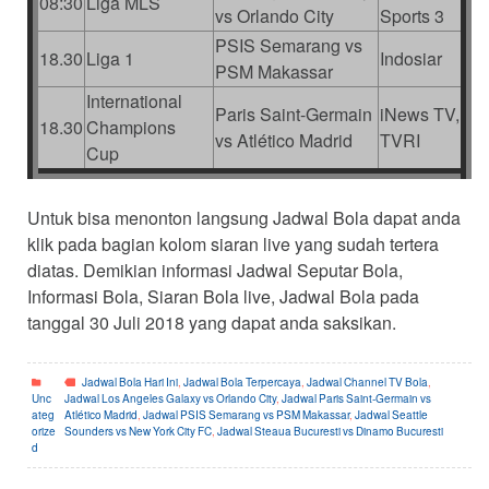
08:30
Liga MLS
vs Orlando City
Sports 3
PSIS Semarang vs
18.30
Liga 1
Indosiar
PSM Makassar
International
Paris Saint-Germain
iNews TV,
18.30
Champions
vs Atlético Madrid
TVRI
Cup
Untuk bisa menonton langsung Jadwal Bola dapat anda
klik pada bagian kolom siaran live yang sudah tertera
diatas. Demikian informasi Jadwal Seputar Bola,
Informasi Bola, Siaran Bola live, Jadwal Bola pada
tanggal 30 Juli 2018 yang dapat anda saksikan.
Jadwal Bola Hari Ini
,
Jadwal Bola Terpercaya
,
Jadwal Channel TV Bola
,
Unc
Jadwal Los Angeles Galaxy vs Orlando City
,
Jadwal Paris Saint-Germain vs
ateg
Atlético Madrid
,
Jadwal PSIS Semarang vs PSM Makassar
,
Jadwal Seattle
orize
Sounders vs New York City FC
,
Jadwal Steaua Bucuresti vs Dinamo Bucuresti
d