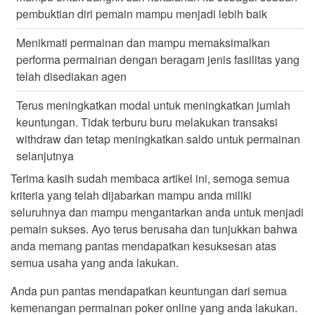
pembuktian diri pemain mampu menjadi lebih baik
Menikmati permainan dan mampu memaksimalkan
performa permainan dengan beragam jenis fasilitas yang
telah disediakan agen
Terus meningkatkan modal untuk meningkatkan jumlah
keuntungan. Tidak terburu buru melakukan transaksi
withdraw dan tetap meningkatkan saldo untuk permainan
selanjutnya
Terima kasih sudah membaca artikel ini, semoga semua
kriteria yang telah dijabarkan mampu anda miliki
seluruhnya dan mampu mengantarkan anda untuk menjadi
pemain sukses. Ayo terus berusaha dan tunjukkan bahwa
anda memang pantas mendapatkan kesuksesan atas
semua usaha yang anda lakukan.
Anda pun pantas mendapatkan keuntungan dari semua
kemenangan permainan poker online yang anda lakukan.