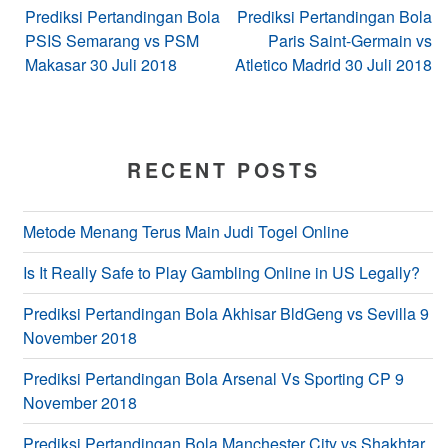
Prediksi Pertandingan Bola
Prediksi Pertandingan Bola
PSIS Semarang vs PSM
Paris Saint-Germain vs
Makasar 30 Juli 2018
Atletico Madrid 30 Juli 2018
RECENT POSTS
Metode Menang Terus Main Judi Togel Online
Is It Really Safe to Play Gambling Online in US Legally?
Prediksi Pertandingan Bola Akhisar BldGeng vs Sevilla 9
November 2018
Prediksi Pertandingan Bola Arsenal Vs Sporting CP 9
November 2018
Prediksi Pertandingan Bola Manchester City vs Shakhtar