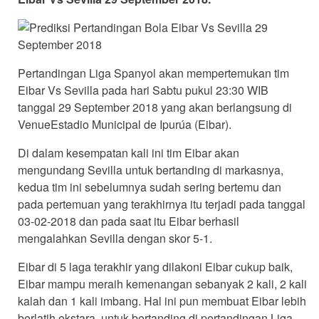
Pertandingan Liga Spanyol akan mempertemukan tim
Eibar Vs Sevilla pada hari Sabtu pukul 23:30 WIB
tanggal 29 September 2018 yang akan berlangsung di
VenueEstadio Municipal de Ipurúa (Eibar).
Di dalam kesempatan kali ini tim Eibar akan
mengundang Sevilla untuk bertanding di markasnya,
kedua tim ini sebelumnya sudah sering bertemu dan
pada pertemuan yang terakhirnya itu terjadi pada tanggal
03-02-2018 dan pada saat itu Eibar berhasil
mengalahkan Sevilla dengan skor 5-1.
Eibar di 5 laga terakhir yang dilakoni Eibar cukup baik,
Eibar mampu meraih kemenangan sebanyak 2 kali, 2 kali
kalah dan 1 kali imbang. Hal ini pun membuat Eibar lebih
berlatih ekstara untuk bertanding di pertandingan Liga