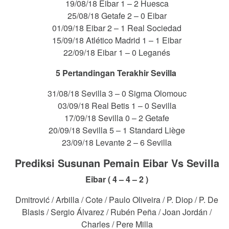
19/08/18 Eibar 1 – 2 Huesca
25/08/18 Getafe 2 – 0 Eibar
01/09/18 Eibar 2 – 1 Real Sociedad
15/09/18 Atlético Madrid 1 – 1 Eibar
22/09/18 Eibar 1 – 0 Leganés
5 Pertandingan Terakhir Sevilla
31/08/18 Sevilla 3 – 0 Sigma Olomouc
03/09/18 Real Betis 1 – 0 Sevilla
17/09/18 Sevilla 0 – 2 Getafe
20/09/18 Sevilla 5 – 1 Standard Liège
23/09/18 Levante 2 – 6 Sevilla
Prediksi Susunan Pemain Eibar Vs Sevilla
Eibar ( 4 – 4 – 2 )
Dmitrović / Arbilla / Cote / Paulo Oliveira / P. Diop / P. De
Blasis / Sergio Álvarez / Rubén Peña / Joan Jordán /
Charles / Pere Milla