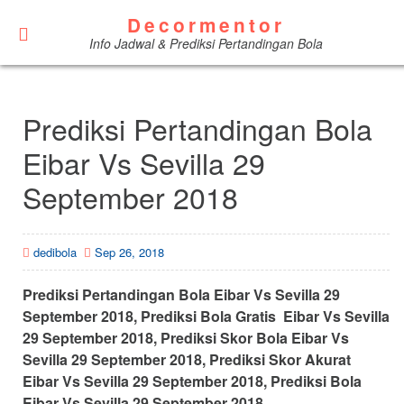
Decormentor
Info Jadwal & Prediksi Pertandingan Bola
Prediksi Pertandingan Bola
Eibar Vs Sevilla 29
September 2018
dedibola
Sep 26, 2018
Prediksi Pertandingan Bola Eibar Vs Sevilla 29
September 2018, Prediksi Bola Gratis Eibar Vs Sevilla
29 September 2018, Prediksi Skor Bola Eibar Vs
Sevilla 29 September 2018, Prediksi Skor Akurat
Eibar Vs Sevilla 29 September 2018, Prediksi Bola
Eibar Vs Sevilla 29 September 2018.