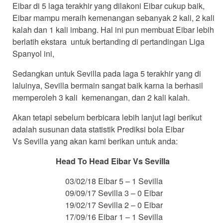
Eibar di 5 laga terakhir yang dilakoni Eibar cukup baik,
Eibar mampu meraih kemenangan sebanyak 2 kali, 2 kali
kalah dan 1 kali imbang. Hal ini pun membuat Eibar lebih
berlatih ekstara untuk bertanding di pertandingan Liga
Spanyol ini,
Sedangkan untuk Sevilla pada laga 5 terakhir yang di
laluinya, Sevilla bermain sangat baik karna ia berhasil
memperoleh 3 kali kemenangan, dan 2 kali kalah.
Akan tetapi sebelum berbicara lebih lanjut lagi berikut
adalah susunan data statistik Prediksi bola Eibar
Vs Sevilla yang akan kami berikan untuk anda:
Head To Head Eibar Vs Sevilla
03/02/18 Eibar 5 – 1 Sevilla
09/09/17 Sevilla 3 – 0 Eibar
19/02/17 Sevilla 2 – 0 Eibar
17/09/16 Eibar 1 – 1 Sevilla