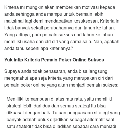
Kriteria ini mungkin akan memberikan motivasi kepada
anda sehingga anda mampu untuk bermain lebih
maksimal lagi demi mendapatkan kesuksesan. Kriteria ini
tidak banyak sekali perubahannya dari tahun ke tahun.
Yang artinya, para pemain sukses dari tahun ke tahun
memiliki usaha dan ciri ciri yang sama saja. Nah, apakah
anda tahu seperti apa kriterianya?
Yuk Intip Kriteria Pemain Poker Online Sukses
Supaya anda tidak penasaran, anda bisa langsung
mengetahui apa saja kriteria yang merupakan ciri dari
pemain poker online yang akan menjadi pemain sukses:
Memiliki kemampuan di atas rata rata, yaitu memiliki
strategi lebih dari dua dan semua strategi itu bisa
dikuasai dengan baik. Tujuan penguasaan strategi yang
banyak adalah untuk dijadikan sebagai alternatif saat
satu strategi tidak bisa dijadikan sebagai cara menjadi