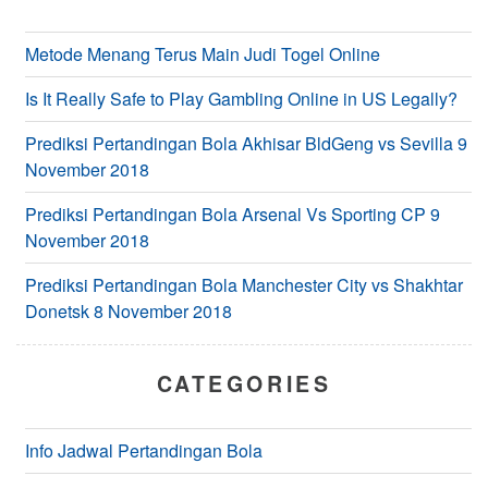
Metode Menang Terus Main Judi Togel Online
Is It Really Safe to Play Gambling Online in US Legally?
Prediksi Pertandingan Bola Akhisar BldGeng vs Sevilla 9
November 2018
Prediksi Pertandingan Bola Arsenal Vs Sporting CP 9
November 2018
Prediksi Pertandingan Bola Manchester City vs Shakhtar
Donetsk 8 November 2018
CATEGORIES
Info Jadwal Pertandingan Bola