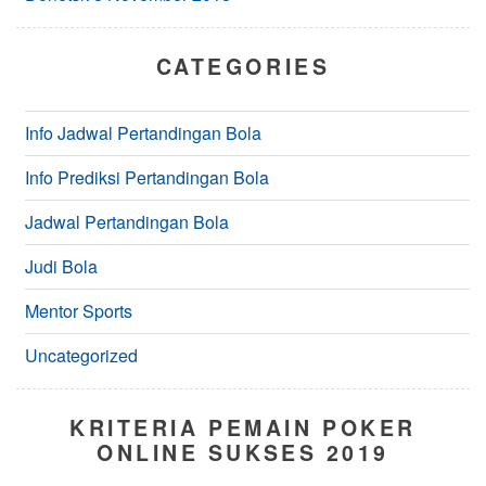
CATEGORIES
Info Jadwal Pertandingan Bola
Info Prediksi Pertandingan Bola
Jadwal Pertandingan Bola
Judi Bola
Mentor Sports
Uncategorized
KRITERIA PEMAIN POKER
ONLINE SUKSES 2019