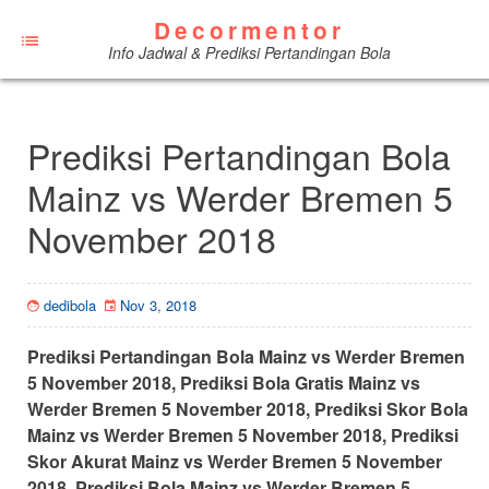
Decormentor
Info Jadwal & Prediksi Pertandingan Bola
Prediksi Pertandingan Bola
Mainz vs Werder Bremen 5
November 2018
dedibola
Nov 3, 2018
Prediksi Pertandingan Bola Mainz vs Werder Bremen
5 November 2018, Prediksi Bola Gratis Mainz vs
Werder Bremen 5 November 2018, Prediksi Skor Bola
Mainz vs Werder Bremen 5 November 2018, Prediksi
Skor Akurat Mainz vs Werder Bremen 5 November
2018, Prediksi Bola Mainz vs Werder Bremen 5