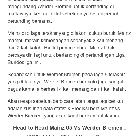
mengundang Werder Bremen untuk bertanding di
markasnya, kedua tim ini sebelumnya belum pernah
bertanding bersama.
Mainz di 5 laga terakhir yang dilakoni cukup buruk, Mainz
mampu meraih kemenangan sebanyak 2 kali menang
dan 3 kali kalah. Hal ini pun membuat Mainz tidak
percaya diri lagi untuk bertanding di pertandingan Liga
Bundesliga ini.
Sedangkan untuk Werder Bremen pada laga 5 terakhir
yang di laluinya, Werder Bremen bermain juga sangat
bagus karna ia berhasil 4 kali menang dan 1 kali kalah.
Akan tetapi sebelum berbicara lebih lanjut lagi berikut
adalah susunan data statistik Prediksi bola Mainz vs
Werder Bremen yang akan kami berikan untuk anda:
Head to Head Mainz 05 Vs Werder Bremen :