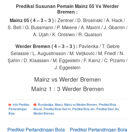
Prediksi Susunan Pemain Mainz 05 Vs Werder
Bremen :
Mainz 05 ( 4 – 3 – 3 ) :
Zentner / D. Brosinski / A. Hack /
S. Bell / G. Bussmann / P. Mwene / A. Maxim / J. Gbamin /
A. Ujah / K. Onisiwo / R. Quaison
Werder Bremen ( 4 – 3 – 3 ) :
Pavlenka / T. Gebre
Selassie / L. Augustinsson / M. Veljkovic / M. Friedl / N.
Şahin / D. Klaassen / M. Eggestein / F. Kainz / C. Pizarro /
J. Eggestein
Mainz vs Werder Bremen
Mainz 1 : 3 Werder Bremen
Info Prediksi
Bundesliga
,
Mainz
,
Mainz vs Werder Bremen
,
Prediksi Bola
Pertandingan
Akurat
,
Prediksi Bola Hari Ini
,
Prediksi Bola Jitu
,
Prediksi Skor Jitu
,
Bola
Werder Bremen
Prediksi Pertandingan Bola
Prediksi Pertandingan Bola