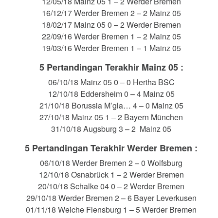
12/05/18 Mainz 05 1 – 2 Werder Bremen
16/12/17 Werder Bremen 2 – 2 Mainz 05
18/02/17 Mainz 05 0 – 2 Werder Bremen
22/09/16 Werder Bremen 1 – 2 Mainz 05
19/03/16 Werder Bremen 1 – 1 Mainz 05
5 Pertandingan Terakhir Mainz 05 :
06/10/18 Mainz 05 0 – 0 Hertha BSC
12/10/18 Eddersheim 0 – 4 Mainz 05
21/10/18 Borussia M’gla… 4 – 0 Mainz 05
27/10/18 Mainz 05 1 – 2 Bayern München
31/10/18 Augsburg 3 – 2 Mainz 05
5 Pertandingan Terakhir Werder Bremen :
06/10/18 Werder Bremen 2 – 0 Wolfsburg
12/10/18 Osnabrück 1 – 2 Werder Bremen
20/10/18 Schalke 04 0 – 2 Werder Bremen
29/10/18 Werder Bremen 2 – 6 Bayer Leverkusen
01/11/18 Weiche Flensburg 1 – 5 Werder Bremen