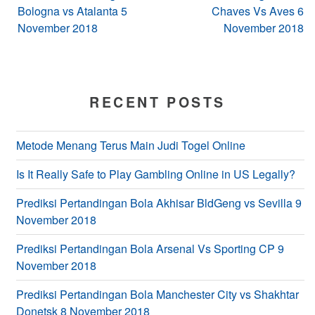
Bologna vs Atalanta 5
Chaves Vs Aves 6
November 2018
November 2018
RECENT POSTS
Metode Menang Terus Main Judi Togel Online
Is It Really Safe to Play Gambling Online in US Legally?
Prediksi Pertandingan Bola Akhisar BldGeng vs Sevilla 9
November 2018
Prediksi Pertandingan Bola Arsenal Vs Sporting CP 9
November 2018
Prediksi Pertandingan Bola Manchester City vs Shakhtar
Donetsk 8 November 2018