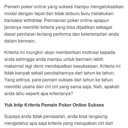
Pemain poker online yang sukses mampu mengalokasikan
modal dengan tepat dan tidak terburu buru melakukan
transaksi withdraw. Permainan poker online apapun
jenisnya memiliki kriteria yang bisa dijadikan sebagai
dasar penilaian tentang performa dan keterampilan anda
dalam bermain.
Kriteria ini mungkin akan memberikan motivasi kepada
anda sehingga anda mampu untuk bermain lebih
maksimal lagi demi mendapatkan kesuksesan. Kriteria ini
tidak banyak sekali perubahannya dari tahun ke tahun.
Yang artinya, para pemain sukses dari tahun ke tahun
memiliki usaha dan ciri ciri yang sama saja. Nah, apakah
anda tahu seperti apa kriterianya?
Yuk Intip Kriteria Pemain Poker Online Sukses
Supaya anda tidak penasaran, anda bisa langsung
mengetahui apa saja kriteria yang merupakan ciri dari