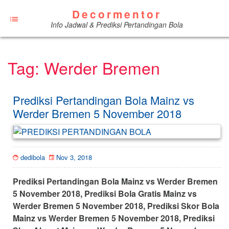
Decormentor
Info Jadwal & Prediksi Pertandingan Bola
Tag:
Werder Bremen
Prediksi Pertandingan Bola Mainz vs
Werder Bremen 5 November 2018
dedibola
Nov 3, 2018
Prediksi Pertandingan Bola Mainz vs Werder Bremen
5 November 2018, Prediksi Bola Gratis Mainz vs
Werder Bremen 5 November 2018, Prediksi Skor Bola
Mainz vs Werder Bremen 5 November 2018, Prediksi