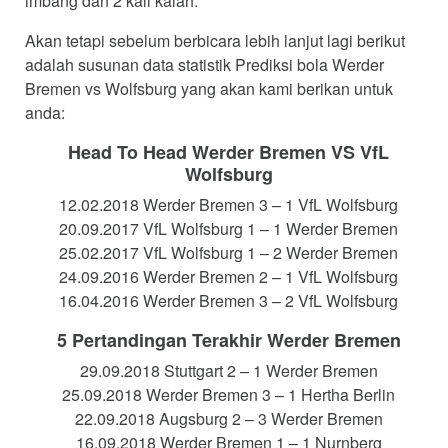
imbang dan 2 kali kalah.
Akan tetapi sebelum berbicara lebih lanjut lagi berikut
adalah susunan data statistik Prediksi bola Werder
Bremen vs Wolfsburg yang akan kami berikan untuk
anda:
Head To Head Werder Bremen VS VfL
Wolfsburg
12.02.2018 Werder Bremen 3 – 1 VfL Wolfsburg
20.09.2017 VfL Wolfsburg 1 – 1 Werder Bremen
25.02.2017 VfL Wolfsburg 1 – 2 Werder Bremen
24.09.2016 Werder Bremen 2 – 1 VfL Wolfsburg
16.04.2016 Werder Bremen 3 – 2 VfL Wolfsburg
5 Pertandingan Terakhir Werder Bremen
29.09.2018 Stuttgart 2 – 1 Werder Bremen
25.09.2018 Werder Bremen 3 – 1 Hertha Berlin
22.09.2018 Augsburg 2 – 3 Werder Bremen
16.09.2018 Werder Bremen 1 – 1 Nurnberg