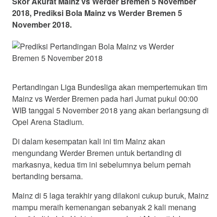
Skor Akurat Mainz vs Werder Bremen 5 November
2018, Prediksi Bola Mainz vs Werder Bremen 5
November 2018.
Pertandingan Liga Bundesliga akan mempertemukan tim
Mainz vs Werder Bremen pada hari Jumat pukul 00:00
WIB tanggal 5 November 2018 yang akan berlangsung di
Opel Arena Stadium.
Di dalam kesempatan kali ini tim Mainz akan
mengundang Werder Bremen untuk bertanding di
markasnya, kedua tim ini sebelumnya belum pernah
bertanding bersama.
Mainz di 5 laga terakhir yang dilakoni cukup buruk, Mainz
mampu meraih kemenangan sebanyak 2 kali menang