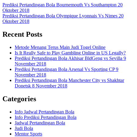
Prediksi Pertandingan Bola Bournemouth Vs Southampton 20
Oktober 2018
Prediksi Pertandingan Bola Olympique Lyonnais Vs Nimes 20
Oktober 2018
Recent Posts
Metode Menang Terus Main Judi Togel Online
Is It Really Safe to Play Gambling Online in US Legally?
Prediksi Pertandingan Bola Akhisar BldGeng vs Sevilla 9
November 2018
Prediksi Pertandingan Bola Arsenal Vs Sporting CP 9
November 2018
Prediksi Pertandingan Bola Manchester City vs Shakhtar
Donetsk 8 November 2018
Categories
Info Jadwal Pertandingan Bola
Info Prediksi Pertandingan Bola
Jadwal Pertandingan Bola
Judi Bola
Mentor Sports