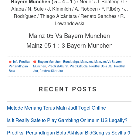
Bayern Munchen ( 5 – 4 – 1 ) :
Neuer / J. Boateng / D.
Alaba / N. Sule / J. Kimmich / A. Robben / F. Ribéry / J.
Rodríguez / Thiago Alcântara / Renato Sanches / R.
Lewandowski
Mainz 05 Vs Bayern Munchen
Mainz 05 1 : 3 Bayern Munchen
Info Prediksi
Bayern München
,
Bundesliga
,
Mainz 05
,
Mainz 05 Vs Bayern
Pertandingan
Munchen
,
Prediksi Akurat
,
Prediksi Bola
,
Prediksi Bola Jitu
,
Prediksi
Bola
Jitu
,
Prediksi Skor Jitu
RECENT POSTS
Metode Menang Terus Main Judi Togel Online
Is It Really Safe to Play Gambling Online in US Legally?
Prediksi Pertandingan Bola Akhisar BldGeng vs Sevilla 9