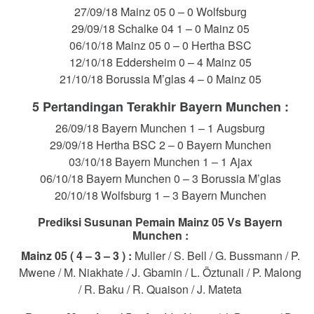
27/09/18 Mainz 05 0 – 0 Wolfsburg
29/09/18 Schalke 04 1 – 0 Mainz 05
06/10/18 Mainz 05 0 – 0 Hertha BSC
12/10/18 Eddersheim 0 – 4 Mainz 05
21/10/18 Borussia M’glas 4 – 0 Mainz 05
5 Pertandingan Terakhir Bayern Munchen :
26/09/18 Bayern Munchen 1 – 1 Augsburg
29/09/18 Hertha BSC 2 – 0 Bayern Munchen
03/10/18 Bayern Munchen 1 – 1 Ajax
06/10/18 Bayern Munchen 0 – 3 Borussia M’glas
20/10/18 Wolfsburg 1 – 3 Bayern Munchen
Prediksi Susunan Pemain Mainz 05 Vs Bayern
Munchen :
Mainz 05 ( 4 – 3 – 3 ) :
Muller / S. Bell / G. Bussmann / P.
Mwene / M. Niakhate / J. Gbamin / L. Öztunali / P. Malong
/ R. Baku / R. Quaison / J. Mateta