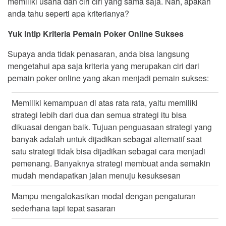
memiliki usaha dan ciri ciri yang sama saja. Nah, apakah
anda tahu seperti apa kriterianya?
Yuk Intip Kriteria Pemain Poker Online Sukses
Supaya anda tidak penasaran, anda bisa langsung
mengetahui apa saja kriteria yang merupakan ciri dari
pemain poker online yang akan menjadi pemain sukses:
Memiliki kemampuan di atas rata rata, yaitu memiliki
strategi lebih dari dua dan semua strategi itu bisa
dikuasai dengan baik. Tujuan penguasaan strategi yang
banyak adalah untuk dijadikan sebagai alternatif saat
satu strategi tidak bisa dijadikan sebagai cara menjadi
pemenang. Banyaknya strategi membuat anda semakin
mudah mendapatkan jalan menuju kesuksesan
Mampu mengalokasikan modal dengan pengaturan
sederhana tapi tepat sasaran