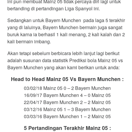
ini pun membuat Mainz 05 tidak percaya diri lagi untuk
bertanding di pertandingan Liga Spanyol ini.
Sedangkan untuk Bayern Munchen pada laga 5 terakhir
yang di laluinya, Bayern Munchen bermain juga sangat
buruk karna ia berhasil 1 kali menang, 2 kali kalah dan 2
kali bermain imbang.
Akan tetapi sebelum berbicara lebih lanjut lagi berikut
adalah susunan data statistik Prediksi bola Mainz 05 vs
Bayern Munchen yang akan kami berikan untuk anda:
Head to Head Mainz 05 Vs Bayern Munchen :
03/02/18 Mainz 05 0 – 2 Bayern Munchen
16/09/17 Bayern Munchen 4 – 0 Mainz 05
22/04/17 Bayern Munchen 2 – 2 Mainz 05
03/12/16 Mainz 05 1 – 3 Bayern Munchen
03/03/16 Bayern Munchen 1 – 2 Mainz 05
5 Pertandingan Terakhir Mainz 05 :