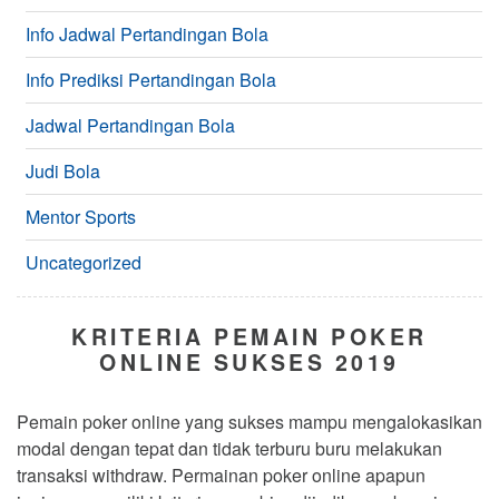
Info Jadwal Pertandingan Bola
Info Prediksi Pertandingan Bola
Jadwal Pertandingan Bola
Judi Bola
Mentor Sports
Uncategorized
KRITERIA PEMAIN POKER
ONLINE SUKSES 2019
Pemain poker online yang sukses mampu mengalokasikan
modal dengan tepat dan tidak terburu buru melakukan
transaksi withdraw. Permainan poker online apapun