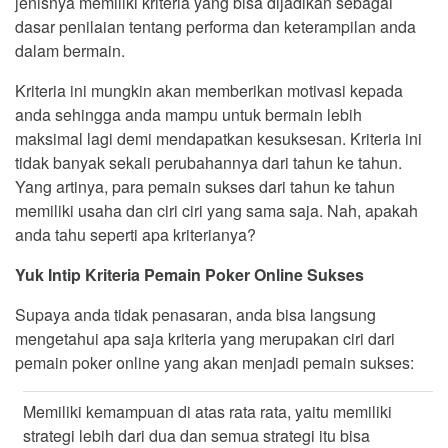
jenisnya memiliki kriteria yang bisa dijadikan sebagai
dasar penilaian tentang performa dan keterampilan anda
dalam bermain.
Kriteria ini mungkin akan memberikan motivasi kepada
anda sehingga anda mampu untuk bermain lebih
maksimal lagi demi mendapatkan kesuksesan. Kriteria ini
tidak banyak sekali perubahannya dari tahun ke tahun.
Yang artinya, para pemain sukses dari tahun ke tahun
memiliki usaha dan ciri ciri yang sama saja. Nah, apakah
anda tahu seperti apa kriterianya?
Yuk Intip Kriteria Pemain Poker Online Sukses
Supaya anda tidak penasaran, anda bisa langsung
mengetahui apa saja kriteria yang merupakan ciri dari
pemain poker online yang akan menjadi pemain sukses:
Memiliki kemampuan di atas rata rata, yaitu memiliki
strategi lebih dari dua dan semua strategi itu bisa