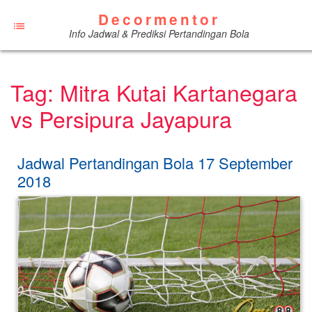
Decormentor
Info Jadwal & Prediksi Pertandingan Bola
Tag:
Mitra Kutai Kartanegara
vs Persipura Jayapura
Jadwal Pertandingan Bola 17 September
2018