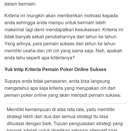
dalam bermain.
Kriteria ini mungkin akan memberikan motivasi kepada
anda sehingga anda mampu untuk bermain lebih
maksimal lagi demi mendapatkan kesuksesan. Kriteria ini
tidak banyak sekali perubahannya dari tahun ke tahun.
Yang artinya, para pemain sukses dari tahun ke tahun
memiliki usaha dan ciri ciri yang sama saja. Nah, apakah
anda tahu seperti apa kriterianya?
Yuk Intip Kriteria Pemain Poker Online Sukses
Supaya anda tidak penasaran, anda bisa langsung
mengetahui apa saja kriteria yang merupakan ciri dari
pemain poker online yang akan menjadi pemain sukses:
Memiliki kemampuan di atas rata rata, yaitu memiliki
strategi lebih dari dua dan semua strategi itu bisa
dikuasai dengan baik. Tujuan penguasaan strategi yang
banyak adalah untuk dijadikan sebagai alternatif saat