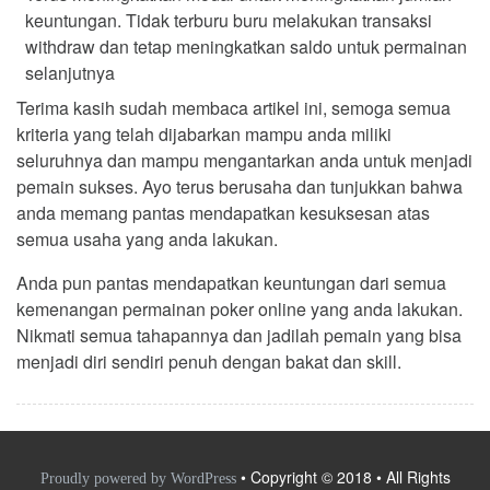
keuntungan. Tidak terburu buru melakukan transaksi
withdraw dan tetap meningkatkan saldo untuk permainan
selanjutnya
Terima kasih sudah membaca artikel ini, semoga semua
kriteria yang telah dijabarkan mampu anda miliki
seluruhnya dan mampu mengantarkan anda untuk menjadi
pemain sukses. Ayo terus berusaha dan tunjukkan bahwa
anda memang pantas mendapatkan kesuksesan atas
semua usaha yang anda lakukan.
Anda pun pantas mendapatkan keuntungan dari semua
kemenangan permainan poker online yang anda lakukan.
Nikmati semua tahapannya dan jadilah pemain yang bisa
menjadi diri sendiri penuh dengan bakat dan skill.
•
Copyright © 2018 •
All Rights
Proudly powered by WordPress