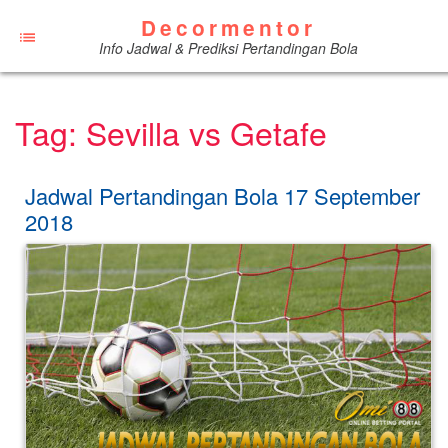
Decormentor
Info Jadwal & Prediksi Pertandingan Bola
Tag:
Sevilla vs Getafe
Jadwal Pertandingan Bola 17 September
2018