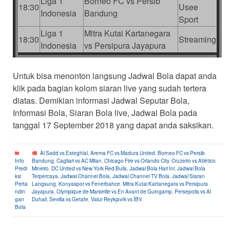
Liga 1
Borneo FC vs Persib
18:30
Usee
Indonesia
Bandung
Sport
Liga 1
Mitra Kutai Kartanegara
18:30
Streaming
Indonesia
vs Persipura Jayapura
Untuk bisa menonton langsung Jadwal Bola dapat anda
klik pada bagian kolom siaran live yang sudah tertera
diatas. Demikian informasi Jadwal Seputar Bola,
Informasi Bola, Siaran Bola live, Jadwal Bola pada
tanggal 17 September 2018 yang dapat anda saksikan.
Al Sadd vs Esteghlal
,
Arema FC vs Madura United
,
Borneo FC vs Persib
Info
Bandung
,
Cagliari vs AC Milan
,
Chicago Fire vs Orlando City
,
Cruzeiro vs Atlético
Predi
Mineiro
,
DC United vs New York Red Bulls
,
Jadwal Bola Hari Ini
,
Jadwal Bola
ksi
Terpercaya
,
Jadwal Channel Bola
,
Jadwal Channel TV Bola
,
Jadwal Siaran
Perta
Langsung
,
Konyaspor vs Fenerbahce
,
Mitra Kutai Kartanegara vs Persipura
ndin
Jayapura
,
Olympique de Marseille vs En Avant de Guingamp
,
Persepolis vs Al
gan
Duhail
,
Sevilla vs Getafe
,
Valur Reykjavík vs ÍBV
Bola