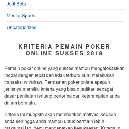
Judi Bola
Mentor Sports
Uncategorized
KRITERIA PEMAIN POKER
ONLINE SUKSES 2019
Pemain poker online yang sukses mampu mengalokasikan
modal dengan tepat dan tidak terburu buru melakukan
transaksi withdraw. Permainan poker online apapun
jenisnya memiliki kriteria yang bisa dijadikan sebagai
dasar penilaian tentang performa dan keterampilan anda
dalam bermain.
Kriteria ini mungkin akan memberikan motivasi kepada
anda sehingga anda mampu untuk bermain lebih
maksimal lagi demi mendapatkan kesuksesan. Kriteria ini