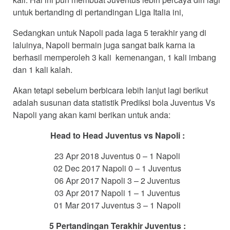
untuk bertanding di pertandingan Liga Italia ini,
Sedangkan untuk Napoli pada laga 5 terakhir yang di
laluinya, Napoli bermain juga sangat baik karna ia
berhasil memperoleh 3 kali kemenangan, 1 kali imbang
dan 1 kali kalah.
Akan tetapi sebelum berbicara lebih lanjut lagi berikut
adalah susunan data statistik Prediksi bola Juventus Vs
Napoli yang akan kami berikan untuk anda:
Head to Head Juventus vs Napoli :
23 Apr 2018 Juventus 0 – 1 Napoli
02 Dec 2017 Napoli 0 – 1 Juventus
06 Apr 2017 Napoli 3 – 2 Juventus
03 Apr 2017 Napoli 1 – 1 Juventus
01 Mar 2017 Juventus 3 – 1 Napoli
5 Pertandingan Terakhir Juventus :