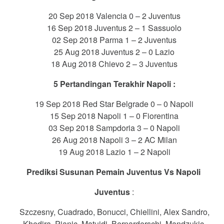
20 Sep 2018 Valencia 0 – 2 Juventus
16 Sep 2018 Juventus 2 – 1 Sassuolo
02 Sep 2018 Parma 1 – 2 Juventus
25 Aug 2018 Juventus 2 – 0 Lazio
18 Aug 2018 Chievo 2 – 3 Juventus
5 Pertandingan Terakhir Napoli :
19 Sep 2018 Red Star Belgrade 0 – 0 Napoli
15 Sep 2018 Napoli 1 – 0 Fiorentina
03 Sep 2018 Sampdoria 3 – 0 Napoli
26 Aug 2018 Napoli 3 – 2 AC Milan
19 Aug 2018 Lazio 1 – 2 Napoli
Prediksi Susunan Pemain Juventus Vs Napoli
Juventus
:
Szczesny, Cuadrado, Bonucci, Chiellini, Alex Sandro,
Khedira, Pjanic, Matuidi, Bernarderschi, Mandzukic,