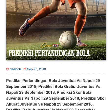
dedibola
Sep 27, 2018
Prediksi Pertandingan Bola Juventus Vs Napoli 29
September 2018, Prediksi Bola Gratis Juventus Vs
Napoli 29 September 2018, Prediksi Skor Bola
Juventus Vs Napoli 29 September 2018, Prediksi Skor
Akurat Juventus Vs Napoli 29 September 2018,
Prediksi Bola Juventus Vs Napoli 29 September