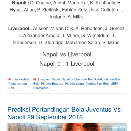
Napoli :
D. Ospina, Albiol, Mário Rui, K. Koulibaly, E.
Hysaj, Allan, P. Zieliński, Fabián Ruiz, José Callejón, L.
Insigne, A. Milik.
Liverpool :
Alisson, V. van Dijk, A. Robertson, J. Gomez,
T. Alexander-Arnold, J. Milner, G. Wijnaldum, J.
Henderson, D. Sturridge, Mohamed Salah, S. Mané.
Napoli
vs
Liverpool
Napoli
0 : 1
Liverpool
Info Prediksi
Liverpool
,
Napoli
,
Napoli vs Liverpool
,
Prediksi Akurat
,
Prediksi
Pertandingan
Bola
,
Prediksi Bola Jitu
,
Prediksi Gratis
,
Prediksi Skor Bola
,
UEFA
Bola
Champions
Prediksi Pertandingan Bola Juventus Vs
Napoli 29 September 2018