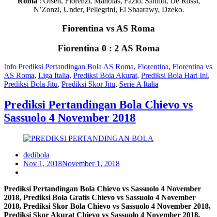
Roma
: Olsen, Florenzi, Manolas, Fazio, Santon, De Rossi,
N’Zonzi, Under, Pellegrini, El Shaarawy, Dzeko.
Fiorentina vs AS Roma
Fiorentina 0 : 2 AS Roma
Info Prediksi Pertandingan Bola
AS Roma
,
Fiorentina
,
Fiorentina vs
AS Roma
,
Liga Italia
,
Prediksi Bola Akurat
,
Prediksi Bola Hari Ini
,
Prediksi Bola Jitu
,
Prediksi Skor Jitu
,
Serie A Italia
Prediksi Pertandingan Bola Chievo vs
Sassuolo 4 November 2018
dedibola
Nov 1, 2018
November 1, 2018
Prediksi Pertandingan Bola Chievo vs Sassuolo 4 November
2018, Prediksi Bola Gratis Chievo vs Sassuolo 4 November
2018, Prediksi Skor Bola Chievo vs Sassuolo 4 November 2018,
Prediksi Skor Akurat Chievo vs Sassuolo 4 November 2018,