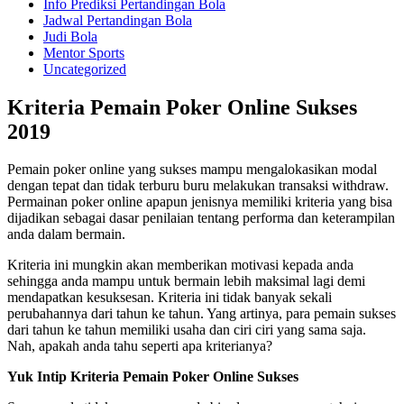
Info Prediksi Pertandingan Bola
Jadwal Pertandingan Bola
Judi Bola
Mentor Sports
Uncategorized
Kriteria Pemain Poker Online Sukses
2019
Pemain poker online yang sukses mampu mengalokasikan modal
dengan tepat dan tidak terburu buru melakukan transaksi withdraw.
Permainan poker online apapun jenisnya memiliki kriteria yang bisa
dijadikan sebagai dasar penilaian tentang performa dan keterampilan
anda dalam bermain.
Kriteria ini mungkin akan memberikan motivasi kepada anda
sehingga anda mampu untuk bermain lebih maksimal lagi demi
mendapatkan kesuksesan. Kriteria ini tidak banyak sekali
perubahannya dari tahun ke tahun. Yang artinya, para pemain sukses
dari tahun ke tahun memiliki usaha dan ciri ciri yang sama saja.
Nah, apakah anda tahu seperti apa kriterianya?
Yuk Intip Kriteria Pemain Poker Online Sukses