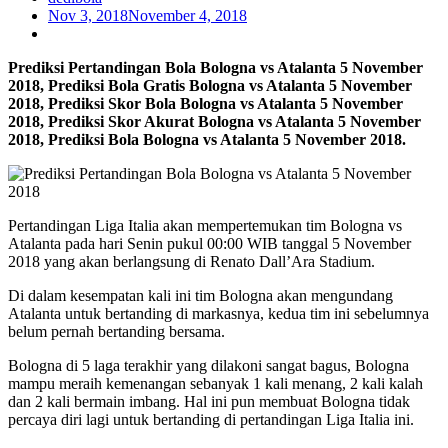
Nov 3, 2018
November 4, 2018
Prediksi Pertandingan Bola Bologna vs Atalanta 5 November
2018, Prediksi Bola Gratis Bologna vs Atalanta 5 November
2018, Prediksi Skor Bola Bologna vs Atalanta 5 November
2018, Prediksi Skor Akurat Bologna vs Atalanta 5 November
2018, Prediksi Bola Bologna vs Atalanta 5 November 2018.
Pertandingan Liga Italia akan mempertemukan tim Bologna vs
Atalanta pada hari Senin pukul 00:00 WIB tanggal 5 November
2018 yang akan berlangsung di Renato Dall’Ara Stadium.
Di dalam kesempatan kali ini tim Bologna akan mengundang
Atalanta untuk bertanding di markasnya, kedua tim ini sebelumnya
belum pernah bertanding bersama.
Bologna di 5 laga terakhir yang dilakoni sangat bagus, Bologna
mampu meraih kemenangan sebanyak 1 kali menang, 2 kali kalah
dan 2 kali bermain imbang. Hal ini pun membuat Bologna tidak
percaya diri lagi untuk bertanding di pertandingan Liga Italia ini.