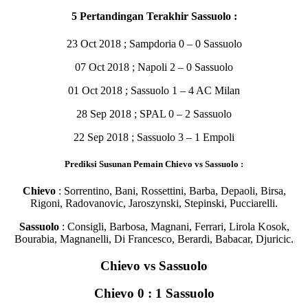
5 Pertandingan Terakhir Sassuolo
:
23 Oct 2018 ; Sampdoria 0 – 0 Sassuolo
07 Oct 2018 ; Napoli 2 – 0 Sassuolo
01 Oct 2018 ; Sassuolo 1 – 4 AC Milan
28 Sep 2018 ; SPAL 0 – 2 Sassuolo
22 Sep 2018 ; Sassuolo 3 – 1 Empoli
Prediksi Susunan Pemain Chievo vs Sassuolo :
Chievo
: Sorrentino, Bani, Rossettini, Barba, Depaoli, Birsa,
Rigoni, Radovanovic, Jaroszynski, Stepinski, Pucciarelli.
Sassuolo
: Consigli, Barbosa, Magnani, Ferrari, Lirola Kosok,
Bourabia, Magnanelli, Di Francesco, Berardi, Babacar, Djuricic.
Chievo vs Sassuolo
Chievo 0 : 1 Sassuolo