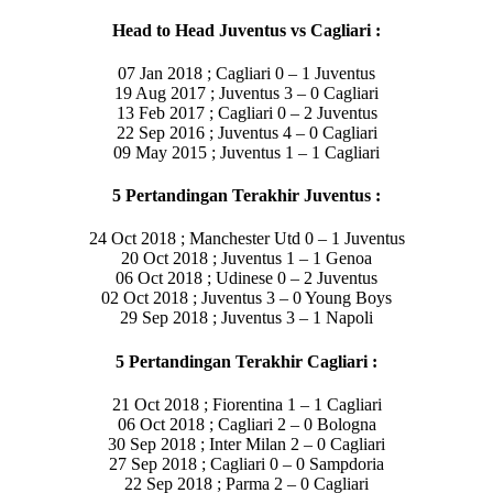
Head to Head Juventus vs Cagliari
:
07 Jan 2018 ; Cagliari 0 – 1 Juventus
19 Aug 2017 ; Juventus 3 – 0 Cagliari
13 Feb 2017 ; Cagliari 0 – 2 Juventus
22 Sep 2016 ; Juventus 4 – 0 Cagliari
09 May 2015 ; Juventus 1 – 1 Cagliari
5 Pertandingan Terakhir Juventus
:
24 Oct 2018 ; Manchester Utd 0 – 1 Juventus
20 Oct 2018 ; Juventus 1 – 1 Genoa
06 Oct 2018 ; Udinese 0 – 2 Juventus
02 Oct 2018 ; Juventus 3 – 0 Young Boys
29 Sep 2018 ; Juventus 3 – 1 Napoli
5 Pertandingan Terakhir Cagliari
:
21 Oct 2018 ; Fiorentina 1 – 1 Cagliari
06 Oct 2018 ; Cagliari 2 – 0 Bologna
30 Sep 2018 ; Inter Milan 2 – 0 Cagliari
27 Sep 2018 ; Cagliari 0 – 0 Sampdoria
22 Sep 2018 ; Parma 2 – 0 Cagliari