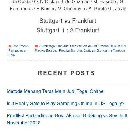
da Costa / O. N’Dicka / J. de Guzmán / M. Hasebe / G.
Fernandes / F. Kostić / M. Gaćinović / A. Rebić / L. Jović
Stuttgart vs Frankfurt
Stuttgart 1 : 2 Frankfurt
Info Prediksi
Bundesliga
,
Frankfurt
,
Prediksi Bola Akurat
,
Prediksi Bola Hari Ini
,
Pertandingan
Prediksi Bola Jitu
,
Prediksi Skor Jitu
,
Stuttgart
,
Stuttgart vs Frankfurt
Bola
RECENT POSTS
Metode Menang Terus Main Judi Togel Online
Is It Really Safe to Play Gambling Online in US Legally?
Prediksi Pertandingan Bola Akhisar BldGeng vs Sevilla 9
November 2018