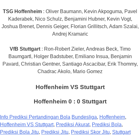
TSG Hoffenheim
: Oliver Baumann, Kevin Akpoguma, Pavel
Kaderabek, Nico Schulz, Benjamini Hubner, Kevin Vogt,
Joshua Brenet, Dennis Geiger, Florian Grillitsch, Adam Szalai,
Andrej Kramaric
VfB Stuttgart
: Ron-Robert Zieler, Andreas Beck, Timo
Baumgartl, Holger Badstuber, Emiliano Insua, Benjamin
Pavard, Christian Gentner, Santiago Ascacibar, Erik Thommy,
Chadrac Akolo, Mario Gomez
Hoffenheim VS Stuttgart
Hoffenheim 0 : 0 Stuttgart
Info Prediksi Pertandingan Bola
Bundesliga
,
Hoffenheim
,
Hoffenheim VS Stuttgart
,
Prediksi Akurat
,
Prediksi Bola
,
Prediksi Bola Jitu
,
Prediksi Jitu
,
Prediksi Skor Jitu
,
Stuttgart