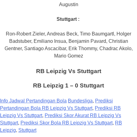
Augustin
Stuttgart :
Ron-Robert Zieler, Andreas Beck, Timo Baumgartl, Holger
Badstuber, Emiliano Insua, Benjamin Pavard, Christian
Gentner, Santiago Ascacibar, Erik Thommy, Chadrac Akolo,
Mario Gomez
RB Leipzig Vs Stuttgart
RB Leipzig 1
– 0 Stuttgart
Info Jadwal Pertandingan Bola
Bundesliga
,
Prediksi
Pertandingan Bola RB Leipzig Vs Stuttgart
,
Prediksi RB
Leipzig Vs Stuttgart
,
Prediksi Skor Akurat RB Leipzig Vs
Stuttgart
,
Prediksi Skor Bola RB Leipzig Vs Stuttgart
,
RB
Leipzig
,
Stuttgart