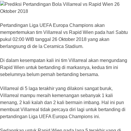
Pertandingan Liga UEFA Europa Champions akan
mempertemukan tim Villarreal vs Rapid Wien pada hari Sabtu
pukul 02:00 WIB tanggal 26 Oktober 2018 yang akan
berlangsung di de la Ceramica Stadium.
Di dalam kesempatan kali ini tim Villarreal akan mengundang
Rapid Wien untuk bertanding di markasnya, kedua tim ini
sebelumnya belum pernah bertanding bersama.
Villarreal di 5 laga terakhir yang dilakoni sangat buruk,
Villarreal mampu meraih kemenangan sebanyak 1 kali
menang, 2 kali kalah dan 2 kali bermain imbang. Hal ini pun
membuat Villarreal tidak percaya diri lagi untuk bertanding di
pertandingan Liga UEFA Europa Champions ini.
Sedangkan untuk Rapid Wien pada laga 5 terakhir yang di