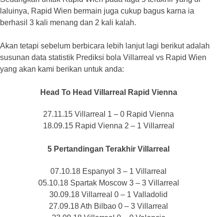
laluinya, Rapid Wien bermain juga cukup bagus karna ia
berhasil 3 kali menang dan 2 kali kalah.
Akan tetapi sebelum berbicara lebih lanjut lagi berikut adalah
susunan data statistik Prediksi bola Villarreal vs Rapid Wien
yang akan kami berikan untuk anda:
Head To Head Villarreal Rapid Vienna
27.11.15 Villarreal 1 – 0 Rapid Vienna
18.09.15 Rapid Vienna 2 – 1 Villarreal
5 Pertandingan Terakhir Villarreal
07.10.18 Espanyol 3 – 1 Villarreal
05.10.18 Spartak Moscow 3 – 3 Villarreal
30.09.18 Villarreal 0 – 1 Valladolid
27.09.18 Ath Bilbao 0 – 3 Villarreal