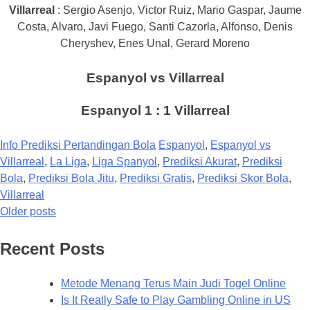
Villarreal
: Sergio Asenjo, Victor Ruiz, Mario Gaspar, Jaume
Costa, Alvaro, Javi Fuego, Santi Cazorla, Alfonso, Denis
Cheryshev, Enes Unal, Gerard Moreno
Espanyol vs Villarreal
Espanyol 1 : 1 Villarreal
Info Prediksi Pertandingan Bola
Espanyol
,
Espanyol vs
Villarreal
,
La Liga
,
Liga Spanyol
,
Prediksi Akurat
,
Prediksi
Bola
,
Prediksi Bola Jitu
,
Prediksi Gratis
,
Prediksi Skor Bola
,
Villarreal
Posts
Older posts
navigation
Recent Posts
Metode Menang Terus Main Judi Togel Online
Is It Really Safe to Play Gambling Online in US