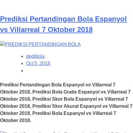
Prediksi Pertandingan Bola Espanyol
vs Villarreal 7 Oktober 2018
dedibola
Oct 5, 2018
Prediksi Pertandingan Bola Espanyol vs Villarreal 7
Oktober 2018, Prediksi Bola Gratis Espanyol vs Villarreal 7
Oktober 2018, Prediksi Skor Bola Espanyol vs Villarreal 7
Oktober 2018, Prediksi Skor Akurat Espanyol vs Villarreal 7
Oktober 2018, Prediksi Bola Espanyol vs Villarreal 7
Oktober 2018.