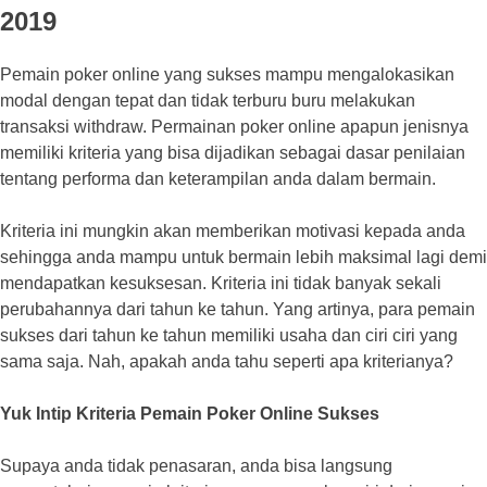
2019
Pemain poker online yang sukses mampu mengalokasikan
modal dengan tepat dan tidak terburu buru melakukan
transaksi withdraw. Permainan poker online apapun jenisnya
memiliki kriteria yang bisa dijadikan sebagai dasar penilaian
tentang performa dan keterampilan anda dalam bermain.
Kriteria ini mungkin akan memberikan motivasi kepada anda
sehingga anda mampu untuk bermain lebih maksimal lagi demi
mendapatkan kesuksesan. Kriteria ini tidak banyak sekali
perubahannya dari tahun ke tahun. Yang artinya, para pemain
sukses dari tahun ke tahun memiliki usaha dan ciri ciri yang
sama saja. Nah, apakah anda tahu seperti apa kriterianya?
Yuk Intip Kriteria Pemain Poker Online Sukses
Supaya anda tidak penasaran, anda bisa langsung