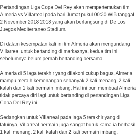
Pertandingan Liga Copa Del Rey akan mempertemukan tim
Almeria vs Villarreal pada hari Jumat pukul 00:30 WIB tanggal
2 November 2018 2018 yang akan berlangsung di De Los
Juegos Mediterraneo Stadium.
Di dalam kesempatan kali ini tim Almeria akan mengundang
Villarreal untuk bertanding di markasnya, kedua tim ini
sebelumnya belum pernah bertanding bersama.
Almeria di 5 laga terakhir yang dilakoni cukup bagus, Almeria
mampu meraih kemenangan sebanyak 2 kali menang, 2 kali
kalah dan 1 kali bermain imbang. Hal ini pun membuat Almeria
tidak percaya diri lagi untuk bertanding di pertandingan Liga
Copa Del Rey ini.
Sedangkan untuk Villarreal pada laga 5 terakhir yang di
laluinya, Villarreal bermain juga sangat buruk karna ia berhasil
1 kali menang, 2 kali kalah dan 2 kali bermain imbang.