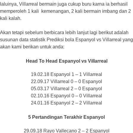
laluinya, Villarreal bermain juga cukup buru karna ia berhasil
memperoleh 1 kali kemenangan, 2 kali bermain imbang dan 2
kali kalah.
Akan tetapi sebelum berbicara lebih lanjut lagi berikut adalah
susunan data statistik Prediksi bola Espanyol vs Villarreal yang
akan kami berikan untuk anda:
Head To Head Espanyol vs Villarreal
19.02.18 Espanyol 1 – 1 Villarreal
22.09.17 Villarreal 0 – 0 Espanyol
05.03.17 Villarreal 2 – 0 Espanyol
02.10.16 Espanyol 0 – 0 Villarreal
24.01.16 Espanyol 2 – 2 Villarreal
5 Pertandingan Terakhir Espanyol
29.09.18 Rayo Vallecano 2 – 2 Espanyol