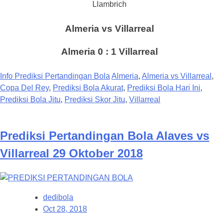
Llambrich
Almeria vs Villarreal
Almeria 0 : 1 Villarreal
Info Prediksi Pertandingan Bola
Almeria
,
Almeria vs Villarreal
,
Copa Del Rey
,
Prediksi Bola Akurat
,
Prediksi Bola Hari Ini
,
Prediksi Bola Jitu
,
Prediksi Skor Jitu
,
Villarreal
Prediksi Pertandingan Bola Alaves vs
Villarreal 29 Oktober 2018
dedibola
Oct 28, 2018