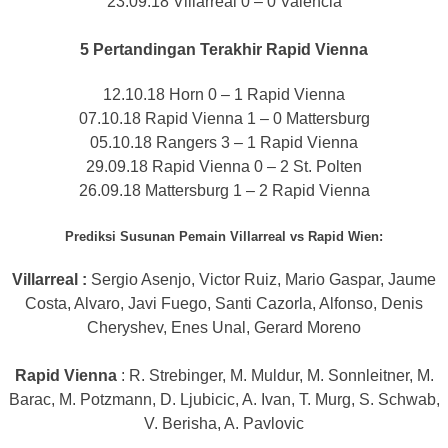
23.09.18 Villarreal 0 – 0 Valencia
5 Pertandingan Terakhir Rapid Vienna
12.10.18 Horn 0 – 1 Rapid Vienna
07.10.18 Rapid Vienna 1 – 0 Mattersburg
05.10.18 Rangers 3 – 1 Rapid Vienna
29.09.18 Rapid Vienna 0 – 2 St. Polten
26.09.18 Mattersburg 1 – 2 Rapid Vienna
Prediksi Susunan Pemain Villarreal vs Rapid Wien:
Villarreal :
Sergio Asenjo, Victor Ruiz, Mario Gaspar, Jaume
Costa, Alvaro, Javi Fuego, Santi Cazorla, Alfonso, Denis
Cheryshev, Enes Unal, Gerard Moreno
Rapid Vienna
: R. Strebinger, M. Muldur, M. Sonnleitner, M.
Barac, M. Potzmann, D. Ljubicic, A. Ivan, T. Murg, S. Schwab,
V. Berisha, A. Pavlovic