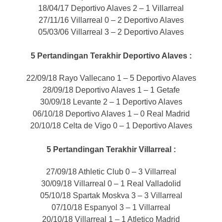
18/04/17 Deportivo Alaves 2 – 1 Villarreal
27/11/16 Villarreal 0 – 2 Deportivo Alaves
05/03/06 Villarreal 3 – 2 Deportivo Alaves
5 Pertandingan Terakhir Deportivo Alaves :
22/09/18 Rayo Vallecano 1 – 5 Deportivo Alaves
28/09/18 Deportivo Alaves 1 – 1 Getafe
30/09/18 Levante 2 – 1 Deportivo Alaves
06/10/18 Deportivo Alaves 1 – 0 Real Madrid
20/10/18 Celta de Vigo 0 – 1 Deportivo Alaves
5 Pertandingan Terakhir Villarreal :
27/09/18 Athletic Club 0 – 3 Villarreal
30/09/18 Villarreal 0 – 1 Real Valladolid
05/10/18 Spartak Moskva 3 – 3 Villarreal
07/10/18 Espanyol 3 – 1 Villarreal
20/10/18 Villarreal 1 – 1 Atletico Madrid