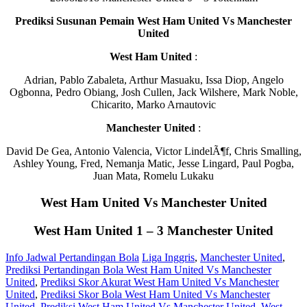
Prediksi Susunan Pemain West Ham United Vs Manchester
United
West Ham United
:
Adrian, Pablo Zabaleta, Arthur Masuaku, Issa Diop, Angelo
Ogbonna, Pedro Obiang, Josh Cullen, Jack Wilshere, Mark Noble,
Chicarito, Marko Arnautovic
Manchester United
:
David De Gea, Antonio Valencia, Victor LindelÃ¶f, Chris Smalling,
Ashley Young, Fred, Nemanja Matic, Jesse Lingard, Paul Pogba,
Juan Mata, Romelu Lukaku
West Ham United Vs Manchester United
West Ham United 1
– 3 Manchester United
Info Jadwal Pertandingan Bola
Liga Inggris
,
Manchester United
,
Prediksi Pertandingan Bola West Ham United Vs Manchester
United
,
Prediksi Skor Akurat West Ham United Vs Manchester
United
,
Prediksi Skor Bola West Ham United Vs Manchester
United
,
Prediksi West Ham United Vs Manchester United
,
West