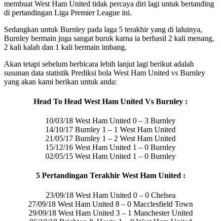
membuat West Ham United tidak percaya diri lagi untuk bertanding
di pertandingan Liga Premier League ini.
Sedangkan untuk Burnley pada laga 5 terakhir yang di laluinya,
Burnley bermain juga sangat buruk karna ia berhasil 2 kali menang,
2 kali kalah dan 1 kali bermain imbang.
Akan tetapi sebelum berbicara lebih lanjut lagi berikut adalah
susunan data statistik Prediksi bola West Ham United vs Burnley
yang akan kami berikan untuk anda:
Head To Head West Ham United Vs Burnley :
10/03/18 West Ham United 0 – 3 Burnley
14/10/17 Burnley 1 – 1 West Ham United
21/05/17 Burnley 1 – 2 West Ham United
15/12/16 West Ham United 1 – 0 Burnley
02/05/15 West Ham United 1 – 0 Burnley
5 Pertandingan Terakhir West Ham United :
23/09/18 West Ham United 0 – 0 Chelsea
27/09/18 West Ham United 8 – 0 Macclesfield Town
29/09/18 West Ham United 3 – 1 Manchester United