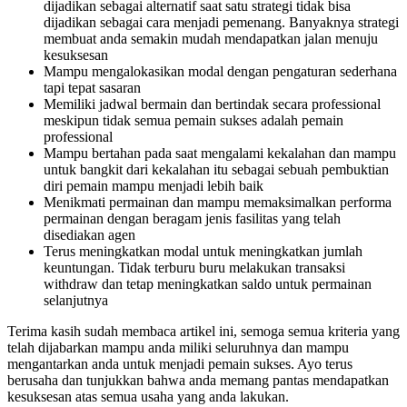
dijadikan sebagai alternatif saat satu strategi tidak bisa
dijadikan sebagai cara menjadi pemenang. Banyaknya strategi
membuat anda semakin mudah mendapatkan jalan menuju
kesuksesan
Mampu mengalokasikan modal dengan pengaturan sederhana
tapi tepat sasaran
Memiliki jadwal bermain dan bertindak secara professional
meskipun tidak semua pemain sukses adalah pemain
professional
Mampu bertahan pada saat mengalami kekalahan dan mampu
untuk bangkit dari kekalahan itu sebagai sebuah pembuktian
diri pemain mampu menjadi lebih baik
Menikmati permainan dan mampu memaksimalkan performa
permainan dengan beragam jenis fasilitas yang telah
disediakan agen
Terus meningkatkan modal untuk meningkatkan jumlah
keuntungan. Tidak terburu buru melakukan transaksi
withdraw dan tetap meningkatkan saldo untuk permainan
selanjutnya
Terima kasih sudah membaca artikel ini, semoga semua kriteria yang
telah dijabarkan mampu anda miliki seluruhnya dan mampu
mengantarkan anda untuk menjadi pemain sukses. Ayo terus
berusaha dan tunjukkan bahwa anda memang pantas mendapatkan
kesuksesan atas semua usaha yang anda lakukan.