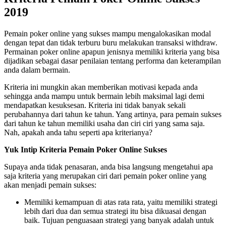
2019
Pemain poker online yang sukses mampu mengalokasikan modal
dengan tepat dan tidak terburu buru melakukan transaksi withdraw.
Permainan poker online apapun jenisnya memiliki kriteria yang bisa
dijadikan sebagai dasar penilaian tentang performa dan keterampilan
anda dalam bermain.
Kriteria ini mungkin akan memberikan motivasi kepada anda
sehingga anda mampu untuk bermain lebih maksimal lagi demi
mendapatkan kesuksesan. Kriteria ini tidak banyak sekali
perubahannya dari tahun ke tahun. Yang artinya, para pemain sukses
dari tahun ke tahun memiliki usaha dan ciri ciri yang sama saja.
Nah, apakah anda tahu seperti apa kriterianya?
Yuk Intip Kriteria Pemain Poker Online Sukses
Supaya anda tidak penasaran, anda bisa langsung mengetahui apa
saja kriteria yang merupakan ciri dari pemain poker online yang
akan menjadi pemain sukses:
Memiliki kemampuan di atas rata rata, yaitu memiliki strategi
lebih dari dua dan semua strategi itu bisa dikuasai dengan
baik. Tujuan penguasaan strategi yang banyak adalah untuk