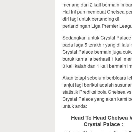
menang dan 2 kali bermain imba
Hal ini pun membuat Chelsea pe
diri lagi untuk bertanding di
pertandingan Liga Premier League
Sedangkan untuk Crystal Palace
pada laga 5 terakhir yang di lalui
Crystal Palace bermain juga cuk
buruk karna ia berhasil 1 kali me
3 kali kalah dan 1 kali bermain i
Akan tetapi sebelum berbicara le
lanjut lagi berikut adalah susuna
statistik Prediksi bola Chelsea vs
Crystal Palace yang akan kami b
untuk anda:
Head To Head Chelsea 
Crystal Palace :