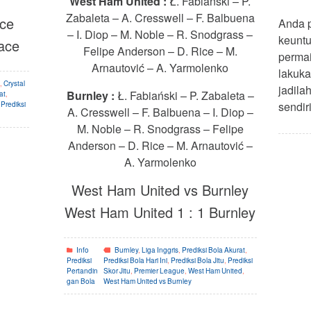
West Ham United :
Ł. Fabiański – P.
Zabaleta – A. Cresswell – F. Balbuena
ace
Anda 
– I. Diop – M. Noble – R. Snodgrass –
keunt
lace
Felipe Anderson – D. Rice – M.
permai
Arnautović – A. Yarmolenko
lakuka
e
,
Crystal
jadila
Burnley :
Ł. Fabiański – P. Zabaleta –
at
,
sendir
,
Prediksi
A. Cresswell – F. Balbuena – I. Diop –
M. Noble – R. Snodgrass – Felipe
Anderson – D. Rice – M. Arnautović –
A. Yarmolenko
West Ham United vs Burnley
West Ham United 1 : 1 Burnley
Info
Burnley
,
Liga Inggris
,
Prediksi Bola Akurat
,
Prediksi
Prediksi Bola Hari Ini
,
Prediksi Bola Jitu
,
Prediksi
Pertandin
Skor Jitu
,
Premier League
,
West Ham United
,
gan Bola
West Ham United vs Burnley