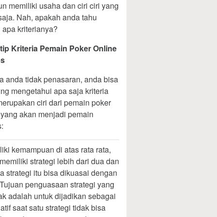
un memiliki usaha dan ciri ciri yang
aja. Nah, apakah anda tahu
i apa kriterianya?
tip Kriteria Pemain Poker Online
es
 anda tidak penasaran, anda bisa
ng mengetahui apa saja kriteria
erupakan ciri dari pemain poker
 yang akan menjadi pemain
:
iki kemampuan di atas rata rata,
 memiliki strategi lebih dari dua dan
 strategi itu bisa dikuasai dengan
 Tujuan penguasaan strategi yang
k adalah untuk dijadikan sebagai
atif saat satu strategi tidak bisa