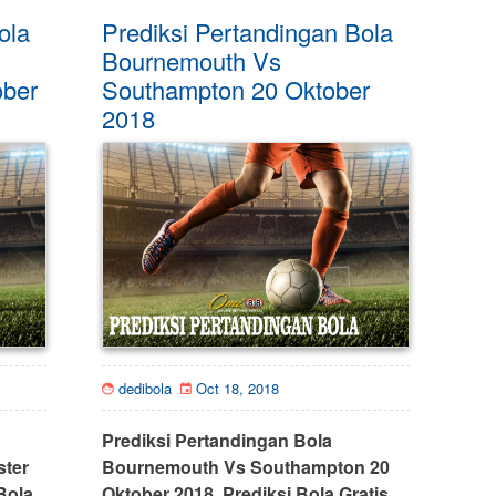
ola
Prediksi Pertandingan Bola
Bournemouth Vs
ober
Southampton 20 Oktober
2018
dedibola
Oct 18, 2018
Prediksi Pertandingan Bola
ster
Bournemouth Vs Southampton 20
Bola
Oktober 2018, Prediksi Bola Gratis