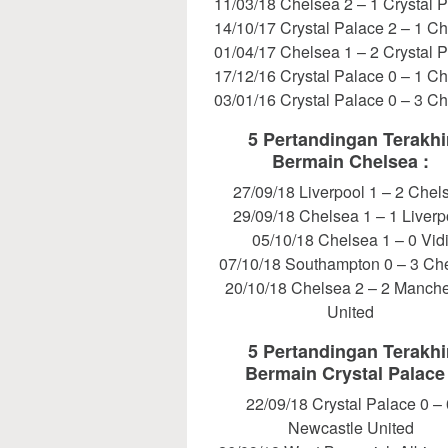
11/03/18 Chelsea 2 – 1 Crystal 
14/10/17 Crystal Palace 2 – 1 C
01/04/17 Chelsea 1 – 2 Crystal 
17/12/16 Crystal Palace 0 – 1 C
03/01/16 Crystal Palace 0 – 3 C
5 Pertandingan Terakhi
Bermain Chelsea :
27/09/18 Liverpool 1 – 2 Chel
29/09/18 Chelsea 1 – 1 Liverp
05/10/18 Chelsea 1 – 0 Vid
07/10/18 Southampton 0 – 3 Ch
20/10/18 Chelsea 2 – 2 Manche
United
5 Pertandingan Terakhi
Bermain Crystal Palace 
22/09/18 Crystal Palace 0 –
Newcastle United