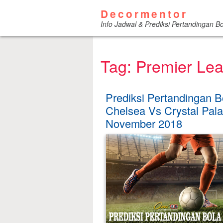
Decormentor
Info Jadwal & Prediksi Pertandingan B
Tag:
Premier Le
Prediksi Pertandingan B
Chelsea Vs Crystal Pala
November 2018