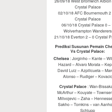
26/09/18 West Bromwich Albion 
Crystal Palace
02/10/18 AFC Bournemouth 2 
Crystal Palace
06/10/18 Crystal Palace 0 –
Wolverhampton Wanderers
21/10/18 Everton 2 – 0 Crystal 
Prediksi Susunan Pemain Ch
Vs Crystal Palace:
Chelsea
: Jorginho – Kante – Wil
Hazard – Alvaro Morata – Kep
David Luiz – Azpilicueta – Ma
Alonso – Rudiger – Kovaci
Crystal Palace
: Wan-Bissak
McArthur – Kouyate – Townse
Milivojevic – Zaha – Henness
Sakho – Tomkins – van Aanhol
Schlupp