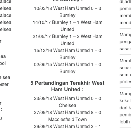
Palace
dijad
helsea
10/03/18 West Ham United 0 – 3
peme
Palace
Burnley
memb
helsea
14/10/17 Burnley 1 – 1 West Ham
mend
helsea
United
Mamp
21/05/17 Burnley 1 – 2 West Ham
r
penga
United
sasa
15/12/16 West Ham United 1 – 0
sea
Burnley
Memil
ool
02/05/15 West Ham United 1 – 0
secar
i
Burnley
semu
elsea
profe
5 Pertandingan Terakhir West
ster
Ham United :
Mamp
23/09/18 West Ham United 0 – 0
keka
r
Chelsea
dari 
:
27/09/18 West Ham United 8 – 0
pemb
 0
Macclesfield Town
lebih
29/09/18 West Ham United 3 – 1