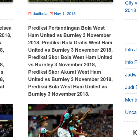
City 
2018
dedibola
Nov 1, 2018
elsea
Prediksi Pertandingan Bola West
2018,
Ham United vs Burnley 3 November
s
2018, Prediksi Bola Gratis West Ham
Info 
8,
United vs Burnley 3 November 2018,
Prediksi Skor Bola West Ham United
Info 
8,
vs Burnley 3 November 2018,
Vs
Prediksi Skor Akurat West Ham
Jadw
8,
United vs Burnley 3 November 2018,
al
Prediksi Bola West Ham United vs
Judi 
Burnley 3 November 2018.
Mento
Unca