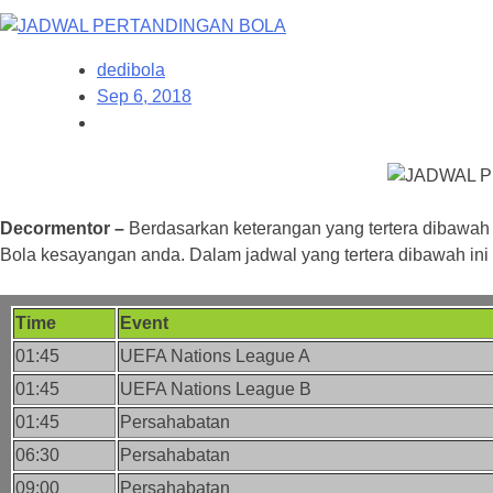
dedibola
Sep 6, 2018
Decormentor –
Berdasarkan keterangan yang tertera dibawah
Bola kesayangan anda. Dalam jadwal yang tertera dibawah ini
Time
Event
01:45
UEFA Nations League A
01:45
UEFA Nations League B
01:45
Persahabatan
06:30
Persahabatan
09:00
Persahabatan