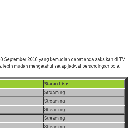
l 8 September 2018 yang kemudian dapat anda saksikan di TV
 lebih mudah mengetahui setiap jadwal pertandingan bola.
Siaran Live
Streaming
Streaming
Streaming
Streaming
Streaming