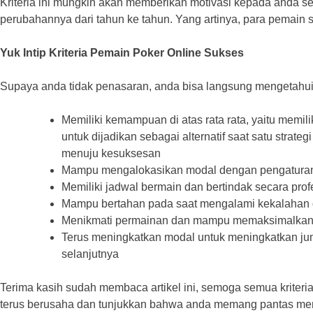
Kriteria ini mungkin akan memberikan motivasi kepada anda se
perubahannya dari tahun ke tahun. Yang artinya, para pemain su
Yuk Intip Kriteria Pemain Poker Online Sukses
Supaya anda tidak penasaran, anda bisa langsung mengetahui a
Memiliki kemampuan di atas rata rata, yaitu memili
untuk dijadikan sebagai alternatif saat satu str
menuju kesuksesan
Mampu mengalokasikan modal dengan pengaturan 
Memiliki jadwal bermain dan bertindak secara pro
Mampu bertahan pada saat mengalami kekalahan d
Menikmati permainan dan mampu memaksimalkan pe
Terus meningkatkan modal untuk meningkatkan jum
selanjutnya
Terima kasih sudah membaca artikel ini, semoga semua kriter
terus berusaha dan tunjukkan bahwa anda memang pantas me