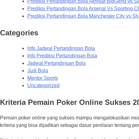
Prediksi Pertandingan Bola Akhisar BldGeng vs S
Prediksi Pertandingan Bola Arsenal Vs Sporting
Prediksi Pertandingan Bola Manchester City vs S
Categories
Info Jadwal Pertandingan Bola
Info Prediksi Pertandingan Bola
Jadwal Pertandingan Bola
Judi Bola
Mentor Sports
Uncategorized
Kriteria Pemain Poker Online Sukses 2
Pemain poker online yang sukses mampu mengalokasikan modal 
kriteria yang bisa dijadikan sebagai dasar penilaian tentang 