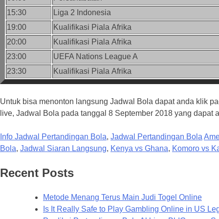
15:30
Liga 2 Indonesia
19:00
Kualifikasi Piala Afrika
20:00
Kualifikasi Piala Afrika
23:00
UEFA Nations League A
23:30
Kualifikasi Piala Afrika
Untuk bisa menonton langsung Jadwal Bola dapat anda klik pada
live, Jadwal Bola pada tanggal 8 September 2018 yang dapat 
Info Jadwal Pertandingan Bola
,
Jadwal Pertandingan Bola
Amer
Bola
,
Jadwal Siaran Langsung
,
Kenya vs Ghana
,
Komoro vs K
Recent Posts
Metode Menang Terus Main Judi Togel Online
Is It Really Safe to Play Gambling Online in US Le