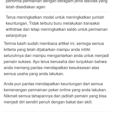
performa permainan dengan beragam jenis fasilitas yang
telah disediakan agen
Terus meningkatkan modal untuk meningkatkan jumlah
keuntungan. Tidak terburu buru melakukan transaksi
withdraw dan tetap meningkatkan saldo untuk permainan
selanjutnya
Terima kasih sudah membaca artikel ini, semoga semua
kriteria yang telah dijabarkan mampu anda miliki
seluruhnya dan mampu mengantarkan anda untuk menjadi
pemain sukses. Ayo terus berusaha dan tunjukkan bahwa
anda memang pantas mendapatkan kesuksesan atas
semua usaha yang anda lakukan.
Anda pun pantas mendapatkan keuntungan dari semua
kemenangan permainan poker online yang anda lakukan.
Nikmati semua tahapannya dan jadilah pemain yang bisa
menjadi diri sendiri penuh dengan bakat dan skill.