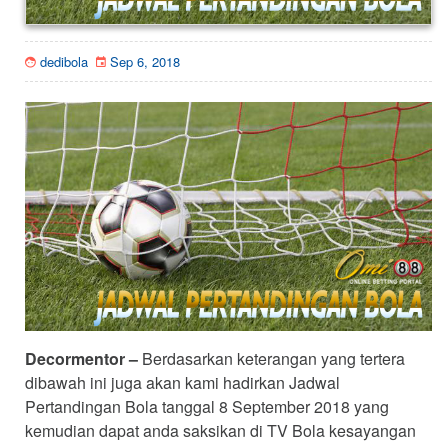
dedibola
Sep 6, 2018
Decormentor –
Berdasarkan keterangan yang tertera
dibawah ini juga akan kami hadirkan Jadwal
Pertandingan Bola tanggal 8 September 2018 yang
kemudian dapat anda saksikan di TV Bola kesayangan