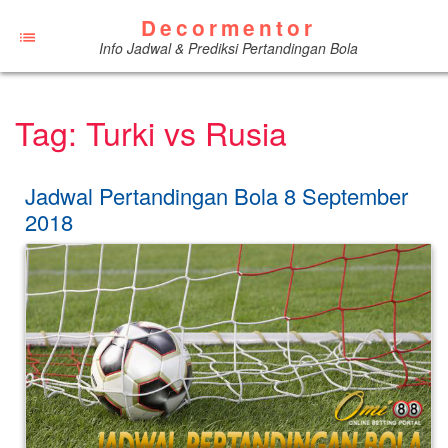
Decormentor
Info Jadwal & Prediksi Pertandingan Bola
Tag:
Turki vs Rusia
Jadwal Pertandingan Bola 8 September
2018