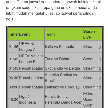
anda. Dalam jadwal yang tertera dibawah ini telah kami
rangkum sedemikian rupa guna untuk membuat anda
lebih mudah mengetahui setiap jadwal pertandingan
bola.
Siaran
Time
Event
Team
Live
UEFA Nations
01:45
Italia vs Polandia
Streaming
League A
UEFA Nations
01:45
Turki vs Rusia
Streaming
League B
01:45
Persahabatan
Skotlandia vs Belgia
Streaming
Amerika Serikat vs
06:30
Persahabatan
Streaming
Brasil
09:00
Persahabatan
Meksiko vs Uruguay
Streaming
tvOne,
Liga 2
Persis Solo vs
15:30
Usee
Indonesia
Persiraja Banda Aceh
Sport