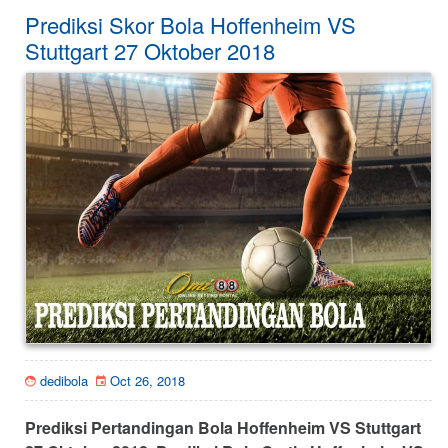
Prediksi Skor Bola Hoffenheim VS
Stuttgart 27 Oktober 2018
dedibola
Oct 26, 2018
Prediksi Pertandingan Bola Hoffenheim VS Stuttgart