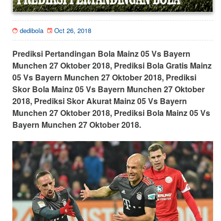
dedibola
Oct 26, 2018
Prediksi Pertandingan Bola Mainz 05 Vs Bayern
Munchen 27 Oktober 2018, Prediksi Bola Gratis Mainz
05 Vs Bayern Munchen 27 Oktober 2018, Prediksi
Skor Bola Mainz 05 Vs Bayern Munchen 27 Oktober
2018, Prediksi Skor Akurat Mainz 05 Vs Bayern
Munchen 27 Oktober 2018, Prediksi Bola Mainz 05 Vs
Bayern Munchen 27 Oktober 2018.