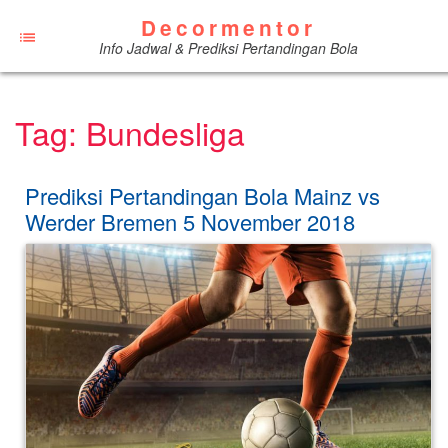
Decormentor
Info Jadwal & Prediksi Pertandingan Bola
Tag:
Bundesliga
Prediksi Pertandingan Bola Mainz vs
Werder Bremen 5 November 2018