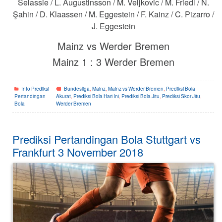
Selassie / L. Augustinsson / M. Veljkovic / M. Friedl / N.
Şahin / D. Klaassen / M. Eggestein / F. Kainz / C. Pizarro /
J. Eggestein
Mainz vs Werder Bremen
Mainz 1 : 3 Werder Bremen
Info Prediksi
Bundesliga
,
Mainz
,
Mainz vs Werder Bremen
,
Prediksi Bola
Pertandingan
Akurat
,
Prediksi Bola Hari Ini
,
Prediksi Bola Jitu
,
Prediksi Skor Jitu
,
Bola
Werder Bremen
Prediksi Pertandingan Bola Stuttgart vs
Frankfurt 3 November 2018