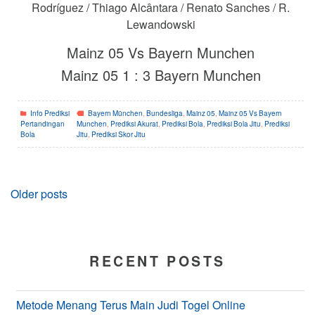
Rodríguez / Thiago Alcântara / Renato Sanches / R.
Lewandowski
Mainz 05 Vs Bayern Munchen
Mainz 05 1 : 3 Bayern Munchen
Info Prediksi
Bayern München
,
Bundesliga
,
Mainz 05
,
Mainz 05 Vs Bayern
Pertandingan
Munchen
,
Prediksi Akurat
,
Prediksi Bola
,
Prediksi Bola Jitu
,
Prediksi
Bola
Jitu
,
Prediksi Skor Jitu
Older posts
RECENT POSTS
Metode Menang Terus Main Judi Togel Online