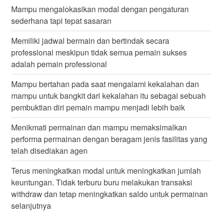
Mampu mengalokasikan modal dengan pengaturan
sederhana tapi tepat sasaran
Memiliki jadwal bermain dan bertindak secara
professional meskipun tidak semua pemain sukses
adalah pemain professional
Mampu bertahan pada saat mengalami kekalahan dan
mampu untuk bangkit dari kekalahan itu sebagai sebuah
pembuktian diri pemain mampu menjadi lebih baik
Menikmati permainan dan mampu memaksimalkan
performa permainan dengan beragam jenis fasilitas yang
telah disediakan agen
Terus meningkatkan modal untuk meningkatkan jumlah
keuntungan. Tidak terburu buru melakukan transaksi
withdraw dan tetap meningkatkan saldo untuk permainan
selanjutnya