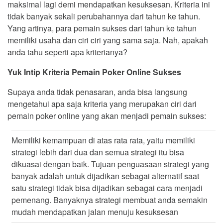
maksimal lagi demi mendapatkan kesuksesan. Kriteria ini
tidak banyak sekali perubahannya dari tahun ke tahun.
Yang artinya, para pemain sukses dari tahun ke tahun
memiliki usaha dan ciri ciri yang sama saja. Nah, apakah
anda tahu seperti apa kriterianya?
Yuk Intip Kriteria Pemain Poker Online Sukses
Supaya anda tidak penasaran, anda bisa langsung
mengetahui apa saja kriteria yang merupakan ciri dari
pemain poker online yang akan menjadi pemain sukses:
Memiliki kemampuan di atas rata rata, yaitu memiliki
strategi lebih dari dua dan semua strategi itu bisa
dikuasai dengan baik. Tujuan penguasaan strategi yang
banyak adalah untuk dijadikan sebagai alternatif saat
satu strategi tidak bisa dijadikan sebagai cara menjadi
pemenang. Banyaknya strategi membuat anda semakin
mudah mendapatkan jalan menuju kesuksesan