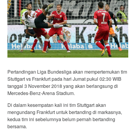
Pertandingan Liga Bundesliga akan mempertemukan tim
Stuttgart vs Frankfurt pada hari Jumat pukul 02:30 WIB
tanggal 3 November 2018 yang akan berlangsung di
Mercedes-Benz-Arena Stadium.
Di dalam kesempatan kali ini tim Stuttgart akan
mengundang Frankfurt untuk bertanding di markasnya,
kedua tim ini sebelumnya belum pernah bertanding
bersama.