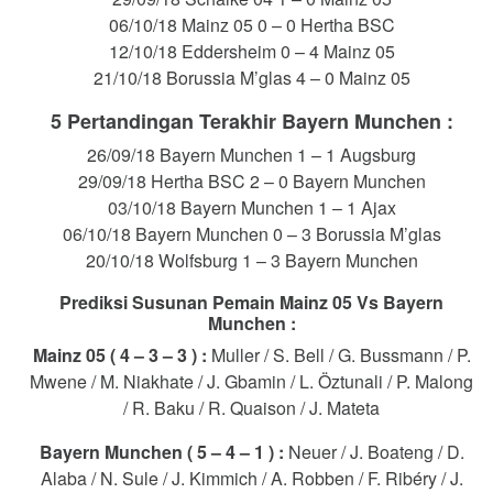
06/10/18 Mainz 05 0 – 0 Hertha BSC
12/10/18 Eddersheim 0 – 4 Mainz 05
21/10/18 Borussia M’glas 4 – 0 Mainz 05
5 Pertandingan Terakhir Bayern Munchen :
26/09/18 Bayern Munchen 1 – 1 Augsburg
29/09/18 Hertha BSC 2 – 0 Bayern Munchen
03/10/18 Bayern Munchen 1 – 1 Ajax
06/10/18 Bayern Munchen 0 – 3 Borussia M’glas
20/10/18 Wolfsburg 1 – 3 Bayern Munchen
Prediksi Susunan Pemain Mainz 05 Vs Bayern
Munchen :
Mainz 05 ( 4 – 3 – 3 ) :
Muller / S. Bell / G. Bussmann / P.
Mwene / M. Niakhate / J. Gbamin / L. Öztunali / P. Malong
/ R. Baku / R. Quaison / J. Mateta
Bayern Munchen ( 5 – 4 – 1 ) :
Neuer / J. Boateng / D.
Alaba / N. Sule / J. Kimmich / A. Robben / F. Ribéry / J.