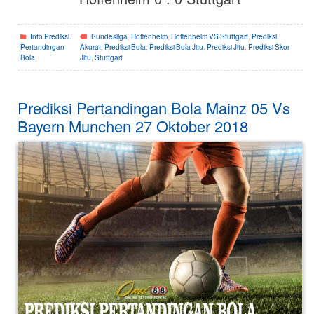
Info Prediksi
Bundesliga
,
Hoffenheim
,
Hoffenheim VS Stuttgart
,
Prediksi
Pertandingan
Akurat
,
Prediksi Bola
,
Prediksi Bola Jitu
,
Prediksi Jitu
,
Prediksi Skor
Bola
Jitu
,
Stuttgart
Prediksi Pertandingan Bola Mainz 05 Vs
Bayern Munchen 27 Oktober 2018