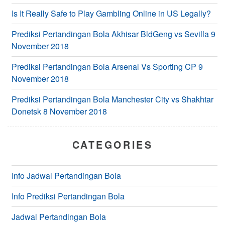
Is It Really Safe to Play Gambling Online in US Legally?
Prediksi Pertandingan Bola Akhisar BldGeng vs Sevilla 9
November 2018
Prediksi Pertandingan Bola Arsenal Vs Sporting CP 9
November 2018
Prediksi Pertandingan Bola Manchester City vs Shakhtar
Donetsk 8 November 2018
CATEGORIES
Info Jadwal Pertandingan Bola
Info Prediksi Pertandingan Bola
Jadwal Pertandingan Bola