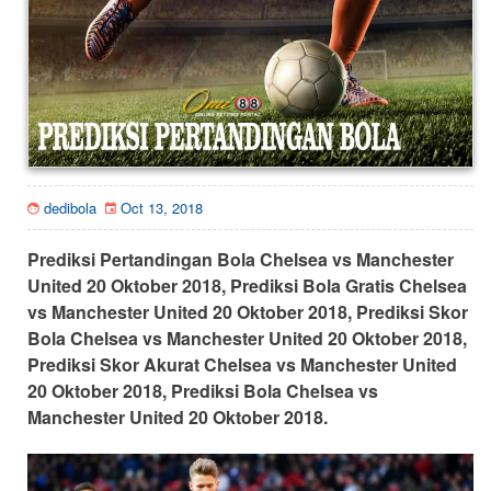
dedibola
Oct 13, 2018
Prediksi Pertandingan Bola Chelsea vs Manchester
United 20 Oktober 2018, Prediksi Bola Gratis Chelsea
vs Manchester United 20 Oktober 2018, Prediksi Skor
Bola Chelsea vs Manchester United 20 Oktober 2018,
Prediksi Skor Akurat Chelsea vs Manchester United
20 Oktober 2018, Prediksi Bola Chelsea vs
Manchester United 20 Oktober 2018.