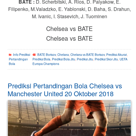
BATE :
D. Scherbitski, A. Rios, D. Palyakow, E.
Filipenko, M.Valadzko, E. Yablonski, D. Baha, S. Drahun,
M. Ivanic, I. Stasevich, J. Tuominen
Chelsea vs BATE
Chelsea vs BATE
Info Prediksi
BATE Borisov
,
Chelsea
,
Chelsea vs BATE Borisov
,
Prediksi Akurat
,
Pertandingan
Prediksi Bola
,
Prediksi Bola Jitu
,
Prediksi Jitu
,
Prediksi Skor Jitu
,
UEFA
Bola
Europa Champions
Prediksi Pertandingan Bola Chelsea vs
Manchester United 20 Oktober 2018