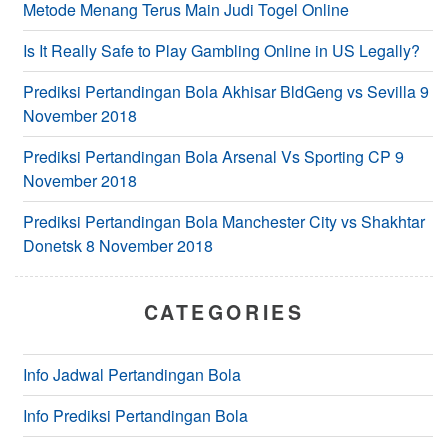
Metode Menang Terus Main Judi Togel Online
Is It Really Safe to Play Gambling Online in US Legally?
Prediksi Pertandingan Bola Akhisar BldGeng vs Sevilla 9
November 2018
Prediksi Pertandingan Bola Arsenal Vs Sporting CP 9
November 2018
Prediksi Pertandingan Bola Manchester City vs Shakhtar
Donetsk 8 November 2018
CATEGORIES
Info Jadwal Pertandingan Bola
Info Prediksi Pertandingan Bola