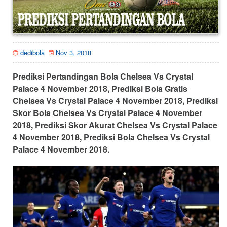
dedibola
Nov 3, 2018
Prediksi Pertandingan Bola Chelsea Vs Crystal
Palace 4 November 2018, Prediksi Bola Gratis
Chelsea Vs Crystal Palace 4 November 2018, Prediksi
Skor Bola Chelsea Vs Crystal Palace 4 November
2018, Prediksi Skor Akurat Chelsea Vs Crystal Palace
4 November 2018, Prediksi Bola Chelsea Vs Crystal
Palace 4 November 2018.