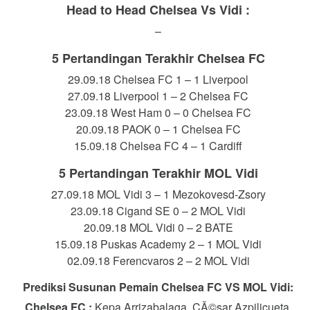
Head to Head
Chelsea Vs Vidi :
–
5 Pertandingan Terakhir Chelsea FC
29.09.18 Chelsea FC 1 – 1 Liverpool
27.09.18 Liverpool 1 – 2 Chelsea FC
23.09.18 West Ham 0 – 0 Chelsea FC
20.09.18 PAOK 0 – 1 Chelsea FC
15.09.18 Chelsea FC 4 – 1 Cardiff
5 Pertandingan Terakhir MOL Vidi
27.09.18 MOL Vidi 3 – 1 Mezokovesd-Zsory
23.09.18 Cigand SE 0 – 2 MOL Vidi
20.09.18 MOL Vidi 0 – 2 BATE
15.09.18 Puskas Academy 2 – 1 MOL Vidi
02.09.18 Ferencvaros 2 – 2 MOL Vidi
Prediksi Susunan Pemain Chelsea FC VS MOL Vidi:
Chelsea FC :
Kepa Arrizabalaga, CÃ©sar Azpilicueta,