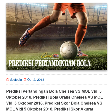
dedibola
Oct 2, 2018
Prediksi Pertandingan Bola Chelsea VS MOL Vidi 5
Oktober 2018, Prediksi Bola Gratis Chelsea VS MOL
Vidi 5 Oktober 2018, Prediksi Skor Bola Chelsea VS
MOL Vidi 5 Oktober 2018, Prediksi Skor Akurat