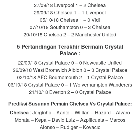
27/09/18 Liverpool 1 – 2 Chelsea
29/09/18 Chelsea 1 – 1 Liverpool
05/10/18 Chelsea 1 – 0 Vidi
07/10/18 Southampton 0 – 3 Chelsea
20/10/18 Chelsea 2 – 2 Manchester United
5 Pertandingan Terakhir Bermain Crystal
Palace :
22/09/18 Crystal Palace 0 – 0 Newcastle United
26/09/18 West Bromwich Albion 0 – 3 Crystal Palace
02/10/18 AFC Bournemouth 2 – 1 Crystal Palace
06/10/18 Crystal Palace 0 – 1 Wolverhampton Wanderers
21/10/18 Everton 2 – 0 Crystal Palace
Prediksi Susunan Pemain Chelsea Vs Crystal Palace:
Chelsea
: Jorginho – Kante – Willian – Hazard – Alvaro
Morata – Kepa – David Luiz – Azpilicueta – Marcos
Alonso – Rudiger – Kovacic