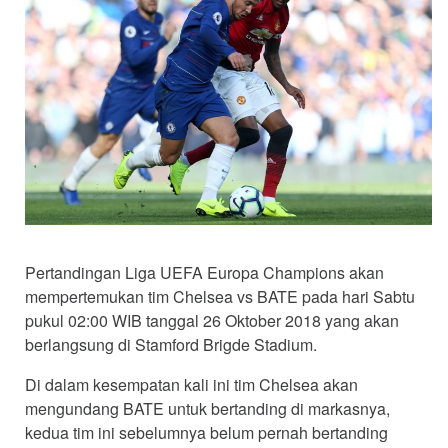
Pertandingan Liga UEFA Europa Champions akan
mempertemukan tim Chelsea vs BATE pada hari Sabtu
pukul 02:00 WIB tanggal 26 Oktober 2018 yang akan
berlangsung di Stamford Brigde Stadium.
Di dalam kesempatan kali ini tim Chelsea akan
mengundang BATE untuk bertanding di markasnya,
kedua tim ini sebelumnya belum pernah bertanding