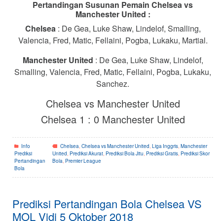
Pertandingan Susunan Pemain Chelsea vs
Manchester United :
Chelsea
: De Gea, Luke Shaw, Lindelof, Smalling,
Valencia, Fred, Matic, Fellaini, Pogba, Lukaku, Martial.
Manchester United
: De Gea, Luke Shaw, Lindelof,
Smalling, Valencia, Fred, Matic, Fellaini, Pogba, Lukaku,
Sanchez.
Chelsea vs Manchester United
Chelsea 1 : 0 Manchester United
Info
Chelsea
,
Chelsea vs Manchester United
,
Liga Inggris
,
Manchester
Prediksi
United
,
Prediksi Akurat
,
Prediksi Bola Jitu
,
Prediksi Gratis
,
Prediksi Skor
Pertandingan
Bola
,
Premier League
Bola
Prediksi Pertandingan Bola Chelsea VS
MOL Vidi 5 Oktober 2018