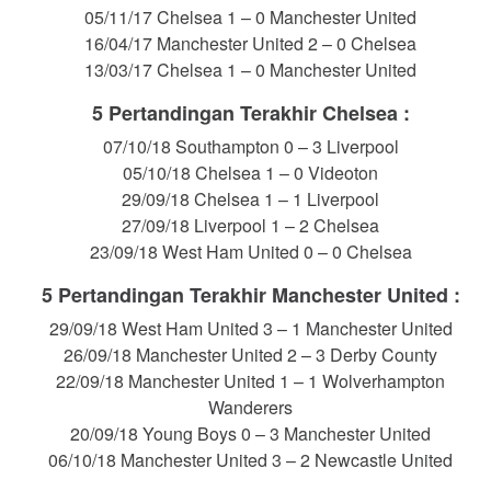
05/11/17 Chelsea 1 – 0 Manchester United
16/04/17 Manchester United 2 – 0 Chelsea
13/03/17 Chelsea 1 – 0 Manchester United
5 Pertandingan Terakhir Chelsea :
07/10/18 Southampton 0 – 3 Liverpool
05/10/18 Chelsea 1 – 0 Videoton
29/09/18 Chelsea 1 – 1 Liverpool
27/09/18 Liverpool 1 – 2 Chelsea
23/09/18 West Ham United 0 – 0 Chelsea
5 Pertandingan Terakhir Manchester United :
29/09/18 West Ham United 3 – 1 Manchester United
26/09/18 Manchester United 2 – 3 Derby County
22/09/18 Manchester United 1 – 1 Wolverhampton
Wanderers
20/09/18 Young Boys 0 – 3 Manchester United
06/10/18 Manchester United 3 – 2 Newcastle United