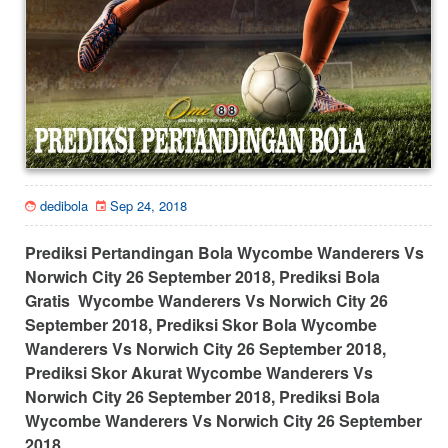
dedibola
Sep 24, 2018
Prediksi Pertandingan Bola Wycombe Wanderers Vs
Norwich City 26 September 2018, Prediksi Bola
Gratis Wycombe Wanderers Vs Norwich City 26
September 2018, Prediksi Skor Bola Wycombe
Wanderers Vs Norwich City 26 September 2018,
Prediksi Skor Akurat Wycombe Wanderers Vs
Norwich City 26 September 2018, Prediksi Bola
Wycombe Wanderers Vs Norwich City 26 September
2018.