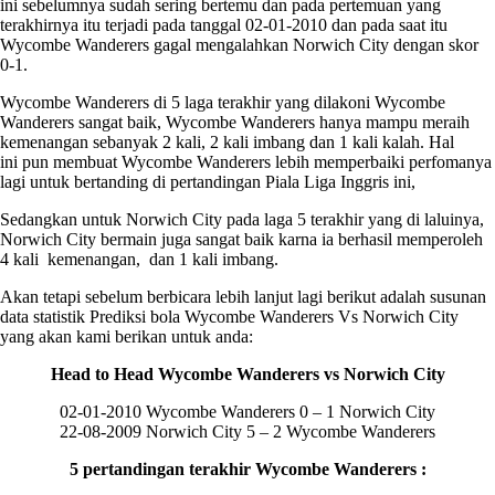
ini sebelumnya sudah sering bertemu dan pada pertemuan yang
terakhirnya itu terjadi pada tanggal 02-01-2010 dan pada saat itu
Wycombe Wanderers gagal mengalahkan Norwich City dengan skor
0-1.
Wycombe Wanderers di 5 laga terakhir yang dilakoni Wycombe
Wanderers sangat baik, Wycombe Wanderers hanya mampu meraih
kemenangan sebanyak 2 kali, 2 kali imbang dan 1 kali kalah. Hal
ini pun membuat Wycombe Wanderers lebih memperbaiki perfomanya
lagi untuk bertanding di pertandingan Piala Liga Inggris ini,
Sedangkan untuk Norwich City pada laga 5 terakhir yang di laluinya,
Norwich City bermain juga sangat baik karna ia berhasil memperoleh
4 kali kemenangan, dan 1 kali imbang.
Akan tetapi sebelum berbicara lebih lanjut lagi berikut adalah susunan
data statistik Prediksi bola Wycombe Wanderers Vs Norwich City
yang akan kami berikan untuk anda:
Head to Head Wycombe Wanderers vs Norwich City
02-01-2010 Wycombe Wanderers 0 – 1 Norwich City
22-08-2009 Norwich City 5 – 2 Wycombe Wanderers
5 pertandingan terakhir Wycombe Wanderers :