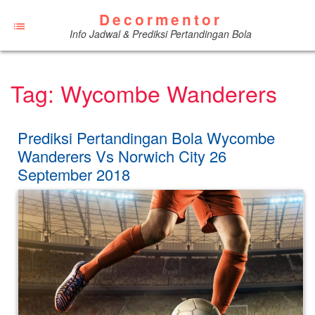
Decormentor
Info Jadwal & Prediksi Pertandingan Bola
Tag:
Wycombe Wanderers
Prediksi Pertandingan Bola Wycombe
Wanderers Vs Norwich City 26
September 2018