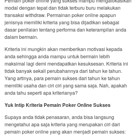
Pemain poker online yang sukses mampu mengalokasikan
modal dengan tepat dan tidak terburu buru melakukan
transaksi withdraw. Permainan poker online apapun
jenisnya memiliki kriteria yang bisa dijadikan sebagai
dasar penilaian tentang performa dan keterampilan anda
dalam bermain.
Kriteria ini mungkin akan memberikan motivasi kepada
anda sehingga anda mampu untuk bermain lebih
maksimal lagi demi mendapatkan kesuksesan. Kriteria ini
tidak banyak sekali perubahannya dari tahun ke tahun.
Yang artinya, para pemain sukses dari tahun ke tahun
memiliki usaha dan ciri ciri yang sama saja. Nah, apakah
anda tahu seperti apa kriterianya?
Yuk Intip Kriteria Pemain Poker Online Sukses
Supaya anda tidak penasaran, anda bisa langsung
mengetahui apa saja kriteria yang merupakan ciri dari
pemain poker online yang akan menjadi pemain sukses: