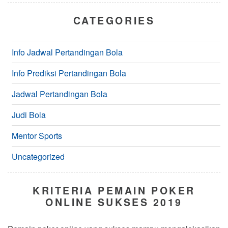
CATEGORIES
Info Jadwal Pertandingan Bola
Info Prediksi Pertandingan Bola
Jadwal Pertandingan Bola
Judi Bola
Mentor Sports
Uncategorized
KRITERIA PEMAIN POKER
ONLINE SUKSES 2019