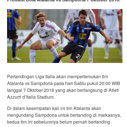
Pertandingan Liga Italia akan mempertemukan tim
Atalanta vs Sampdoria pada hari Sabtu pukul 20:00 WIB
tanggal 7 Oktober 2018 yang akan berlangsung di Atleti
Azzurri d’Italia Stadium.
Di dalam kesempatan kali ini tim Atalanta akan
mengundang Sampdoria untuk bertanding di markasnya,
kedua tim ini sebelumnya belum pernah bertanding