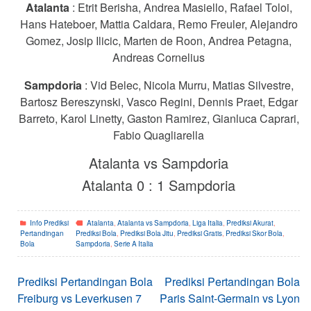
Atalanta
: Etrit Berisha, Andrea Masiello, Rafael Toloi,
Hans Hateboer, Mattia Caldara, Remo Freuler, Alejandro
Gomez, Josip Ilicic, Marten de Roon, Andrea Petagna,
Andreas Cornelius
Sampdoria
: Vid Belec, Nicola Murru, Matias Silvestre,
Bartosz Bereszynski, Vasco Regini, Dennis Praet, Edgar
Barreto, Karol Linetty, Gaston Ramirez, Gianluca Caprari,
Fabio Quagliarella
Atalanta vs Sampdoria
Atalanta 0 : 1 Sampdoria
Info Prediksi
Atalanta
,
Atalanta vs Sampdoria
,
Liga Italia
,
Prediksi Akurat
,
Pertandingan
Prediksi Bola
,
Prediksi Bola Jitu
,
Prediksi Gratis
,
Prediksi Skor Bola
,
Bola
Sampdoria
,
Serie A Italia
Prediksi Pertandingan Bola
Prediksi Pertandingan Bola
Freiburg vs Leverkusen 7
Paris Saint-Germain vs Lyon