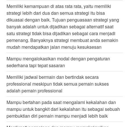
Memiliki kemampuan di atas rata rata, yaitu memiliki
strategi lebih dari dua dan semua strategi itu bisa
dikuasai dengan baik. Tujuan penguasaan strategi yang
banyak adalah untuk dijadikan sebagai alternatif saat
satu strategi tidak bisa dijadikan sebagai cara menjadi
pemenang. Banyaknya strategi membuat anda semakin
mudah mendapatkan jalan menuju kesuksesan
Mampu mengalokasikan modal dengan pengaturan
sederhana tapi tepat sasaran
Memiliki jadwal bermain dan bertindak secara
professional meskipun tidak semua pemain sukses
adalah pemain professional
Mampu bertahan pada saat mengalami kekalahan dan
mampu untuk bangkit dari kekalahan itu sebagai sebuah
pembuktian diri pemain mampu menjadi lebih baik