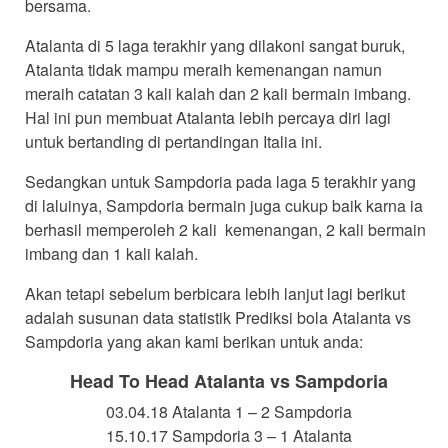
bersama.
Atalanta di 5 laga terakhir yang dilakoni sangat buruk,
Atalanta tidak mampu meraih kemenangan namun
meraih catatan 3 kali kalah dan 2 kali bermain imbang.
Hal ini pun membuat Atalanta lebih percaya diri lagi
untuk bertanding di pertandingan Italia ini.
Sedangkan untuk Sampdoria pada laga 5 terakhir yang
di laluinya, Sampdoria bermain juga cukup baik karna ia
berhasil memperoleh 2 kali kemenangan, 2 kali bermain
imbang dan 1 kali kalah.
Akan tetapi sebelum berbicara lebih lanjut lagi berikut
adalah susunan data statistik Prediksi bola Atalanta vs
Sampdoria yang akan kami berikan untuk anda:
Head To Head Atalanta vs Sampdoria
03.04.18 Atalanta 1 – 2 Sampdoria
15.10.17 Sampdoria 3 – 1 Atalanta