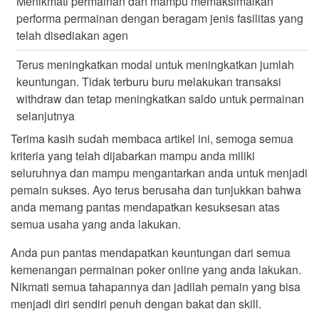
Menikmati permainan dan mampu memaksimalkan
performa permainan dengan beragam jenis fasilitas yang
telah disediakan agen
Terus meningkatkan modal untuk meningkatkan jumlah
keuntungan. Tidak terburu buru melakukan transaksi
withdraw dan tetap meningkatkan saldo untuk permainan
selanjutnya
Terima kasih sudah membaca artikel ini, semoga semua
kriteria yang telah dijabarkan mampu anda miliki
seluruhnya dan mampu mengantarkan anda untuk menjadi
pemain sukses. Ayo terus berusaha dan tunjukkan bahwa
anda memang pantas mendapatkan kesuksesan atas
semua usaha yang anda lakukan.
Anda pun pantas mendapatkan keuntungan dari semua
kemenangan permainan poker online yang anda lakukan.
Nikmati semua tahapannya dan jadilah pemain yang bisa
menjadi diri sendiri penuh dengan bakat dan skill.