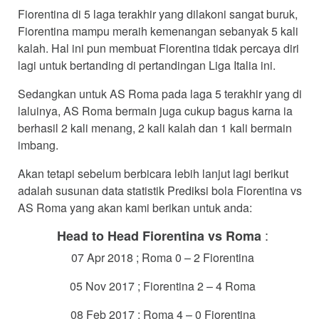
Fiorentina di 5 laga terakhir yang dilakoni sangat buruk,
Fiorentina mampu meraih kemenangan sebanyak 5 kali
kalah. Hal ini pun membuat Fiorentina tidak percaya diri
lagi untuk bertanding di pertandingan Liga Italia ini.
Sedangkan untuk AS Roma pada laga 5 terakhir yang di
laluinya, AS Roma bermain juga cukup bagus karna ia
berhasil 2 kali menang, 2 kali kalah dan 1 kali bermain
imbang.
Akan tetapi sebelum berbicara lebih lanjut lagi berikut
adalah susunan data statistik Prediksi bola Fiorentina vs
AS Roma yang akan kami berikan untuk anda:
:
Head to Head Fiorentina vs Roma
07 Apr 2018 ; Roma 0 – 2 Fiorentina
05 Nov 2017 ; Fiorentina 2 – 4 Roma
08 Feb 2017 ; Roma 4 – 0 Fiorentina