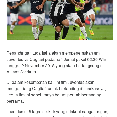
Pertandingan Liga Italia akan mempertemukan tim
Juventus vs Cagliari pada hari Jumat pukul 02:30 WIB
tanggal 2 November 2018 yang akan berlangsung di
Allianz Stadium.
Di dalam kesempatan kali ini tim Juventus akan
mengundang Cagliari untuk bertanding di markasnya,
kedua tim ini sebelumnya belum pernah bertanding
bersama.
Juventus di 5 laga terakhir yang dilakoni sangat bagus,