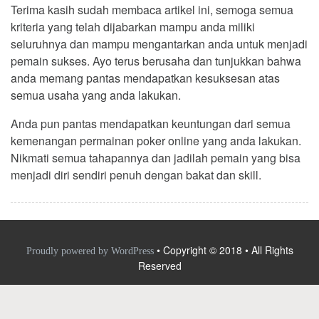
Terima kasih sudah membaca artikel ini, semoga semua
kriteria yang telah dijabarkan mampu anda miliki
seluruhnya dan mampu mengantarkan anda untuk menjadi
pemain sukses. Ayo terus berusaha dan tunjukkan bahwa
anda memang pantas mendapatkan kesuksesan atas
semua usaha yang anda lakukan.
Anda pun pantas mendapatkan keuntungan dari semua
kemenangan permainan poker online yang anda lakukan.
Nikmati semua tahapannya dan jadilah pemain yang bisa
menjadi diri sendiri penuh dengan bakat dan skill.
•
Copyright © 2018 •
All Rights
Proudly powered by WordPress
Reserved