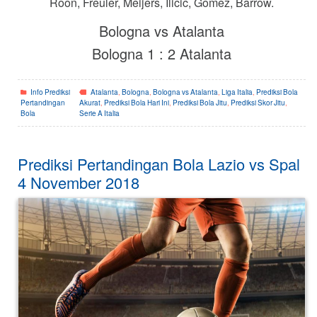
Roon, Freuler, Meijers, Ilicic, Gomez, Barrow.
Bologna vs Atalanta
Bologna 1 : 2 Atalanta
Info Prediksi
Atalanta
,
Bologna
,
Bologna vs Atalanta
,
Liga Italia
,
Prediksi Bola
Pertandingan
Akurat
,
Prediksi Bola Hari Ini
,
Prediksi Bola Jitu
,
Prediksi Skor Jitu
,
Bola
Serie A Italia
Prediksi Pertandingan Bola Lazio vs Spal
4 November 2018