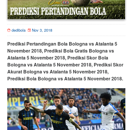
dedibola
Nov 3, 2018
Prediksi Pertandingan Bola Bologna vs Atalanta 5
November 2018, Prediksi Bola Gratis Bologna vs
Atalanta 5 November 2018, Prediksi Skor Bola
Bologna vs Atalanta 5 November 2018, Prediksi Skor
Akurat Bologna vs Atalanta 5 November 2018,
Prediksi Bola Bologna vs Atalanta 5 November 2018.