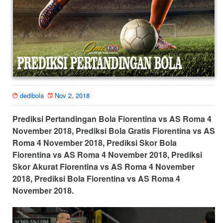
dedibola
Nov 2, 2018
Prediksi Pertandingan Bola Fiorentina vs AS Roma 4
November 2018, Prediksi Bola Gratis Fiorentina vs AS
Roma 4 November 2018, Prediksi Skor Bola
Fiorentina vs AS Roma 4 November 2018, Prediksi
Skor Akurat Fiorentina vs AS Roma 4 November
2018, Prediksi Bola Fiorentina vs AS Roma 4
November 2018.