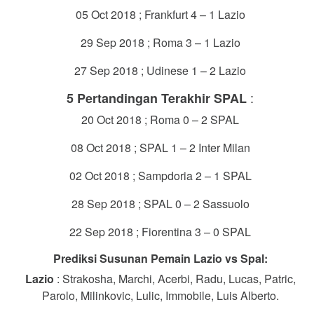
05 Oct 2018 ; Frankfurt 4 – 1 Lazio
29 Sep 2018 ; Roma 3 – 1 Lazio
27 Sep 2018 ; Udinese 1 – 2 Lazio
:
5 Pertandingan Terakhir SPAL
20 Oct 2018 ; Roma 0 – 2 SPAL
08 Oct 2018 ; SPAL 1 – 2 Inter Milan
02 Oct 2018 ; Sampdoria 2 – 1 SPAL
28 Sep 2018 ; SPAL 0 – 2 Sassuolo
22 Sep 2018 ; Fiorentina 3 – 0 SPAL
Prediksi Susunan Pemain Lazio vs Spal:
Lazio
: Strakosha, Marchi, Acerbi, Radu, Lucas, Patric,
Parolo, Milinkovic, Lulic, Immobile, Luis Alberto.