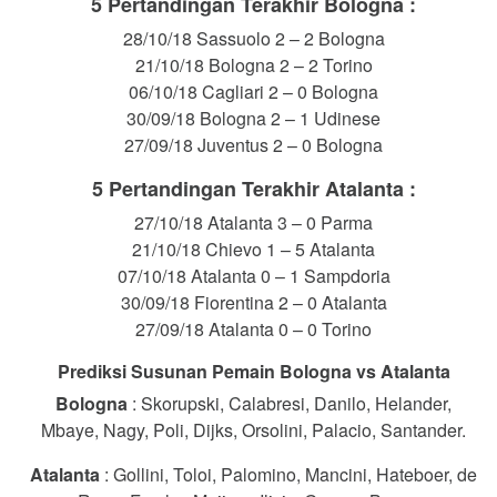
5 Pertandingan Terakhir Bologna :
28/10/18 Sassuolo 2 – 2 Bologna
21/10/18 Bologna 2 – 2 Torino
06/10/18 Cagliari 2 – 0 Bologna
30/09/18 Bologna 2 – 1 Udinese
27/09/18 Juventus 2 – 0 Bologna
5 Pertandingan Terakhir Atalanta :
27/10/18 Atalanta 3 – 0 Parma
21/10/18 Chievo 1 – 5 Atalanta
07/10/18 Atalanta 0 – 1 Sampdoria
30/09/18 Fiorentina 2 – 0 Atalanta
27/09/18 Atalanta 0 – 0 Torino
Prediksi Susunan Pemain Bologna vs Atalanta
Bologna
: Skorupski, Calabresi, Danilo, Helander,
Mbaye, Nagy, Poli, Dijks, Orsolini, Palacio, Santander.
Atalanta
: Gollini, Toloi, Palomino, Mancini, Hateboer, de