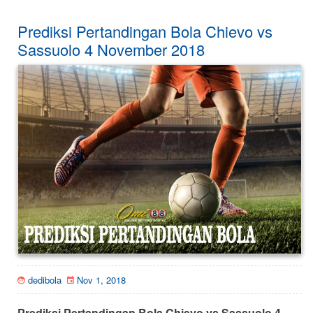
Prediksi Pertandingan Bola Chievo vs
Sassuolo 4 November 2018
dedibola
Nov 1, 2018
Prediksi Pertandingan Bola Chievo vs Sassuolo 4