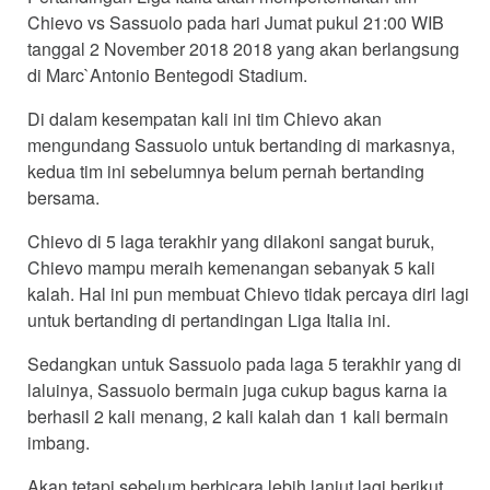
Chievo vs Sassuolo pada hari Jumat pukul 21:00 WIB
tanggal 2 November 2018 2018 yang akan berlangsung
di Marc`Antonio Bentegodi Stadium.
Di dalam kesempatan kali ini tim Chievo akan
mengundang Sassuolo untuk bertanding di markasnya,
kedua tim ini sebelumnya belum pernah bertanding
bersama.
Chievo di 5 laga terakhir yang dilakoni sangat buruk,
Chievo mampu meraih kemenangan sebanyak 5 kali
kalah. Hal ini pun membuat Chievo tidak percaya diri lagi
untuk bertanding di pertandingan Liga Italia ini.
Sedangkan untuk Sassuolo pada laga 5 terakhir yang di
laluinya, Sassuolo bermain juga cukup bagus karna ia
berhasil 2 kali menang, 2 kali kalah dan 1 kali bermain
imbang.
Akan tetapi sebelum berbicara lebih lanjut lagi berikut