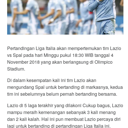
Pertandingan Liga Italia akan mempertemukan tim Lazio
vs Spal pada hari Minggu pukul 18:30 WIB tanggal 4
November 2018 yang akan berlangsung di Olimpico
Stadium.
Di dalam kesempatan kali ini tim Lazio akan
mengundang Spal untuk bertanding di markasnya, kedua
tim ini sebelumnya belum pernah bertanding bersama.
Lazio di 5 laga terakhir yang dilakoni Cukup bagus, Lazio
mampu meraih kemenangan sebanyak 3 kali menang
dan 2 kali kalah. Hal ini pun membuat Lazio percaya diri
lagi untuk bertanding di pertandingan Liga Italia ini.