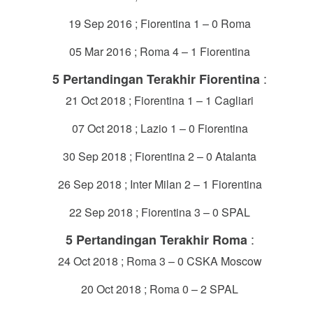
19 Sep 2016 ; Fiorentina 1 – 0 Roma
05 Mar 2016 ; Roma 4 – 1 Fiorentina
:
5 Pertandingan Terakhir Fiorentina
21 Oct 2018 ; Fiorentina 1 – 1 Cagliari
07 Oct 2018 ; Lazio 1 – 0 Fiorentina
30 Sep 2018 ; Fiorentina 2 – 0 Atalanta
26 Sep 2018 ; Inter Milan 2 – 1 Fiorentina
22 Sep 2018 ; Fiorentina 3 – 0 SPAL
:
5 Pertandingan Terakhir Roma
24 Oct 2018 ; Roma 3 – 0 CSKA Moscow
20 Oct 2018 ; Roma 0 – 2 SPAL