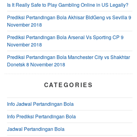
Is It Really Safe to Play Gambling Online in US Legally?
Prediksi Pertandingan Bola Akhisar BldGeng vs Sevilla 9
November 2018
Prediksi Pertandingan Bola Arsenal Vs Sporting CP 9
November 2018
Prediksi Pertandingan Bola Manchester City vs Shakhtar
Donetsk 8 November 2018
CATEGORIES
Info Jadwal Pertandingan Bola
Info Prediksi Pertandingan Bola
Jadwal Pertandingan Bola