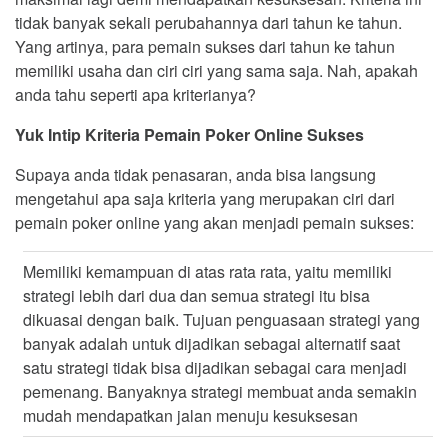
tidak banyak sekali perubahannya dari tahun ke tahun.
Yang artinya, para pemain sukses dari tahun ke tahun
memiliki usaha dan ciri ciri yang sama saja. Nah, apakah
anda tahu seperti apa kriterianya?
Yuk Intip Kriteria Pemain Poker Online Sukses
Supaya anda tidak penasaran, anda bisa langsung
mengetahui apa saja kriteria yang merupakan ciri dari
pemain poker online yang akan menjadi pemain sukses:
Memiliki kemampuan di atas rata rata, yaitu memiliki
strategi lebih dari dua dan semua strategi itu bisa
dikuasai dengan baik. Tujuan penguasaan strategi yang
banyak adalah untuk dijadikan sebagai alternatif saat
satu strategi tidak bisa dijadikan sebagai cara menjadi
pemenang. Banyaknya strategi membuat anda semakin
mudah mendapatkan jalan menuju kesuksesan