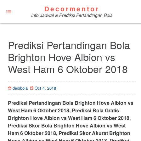
Decormentor
Info Jadwal & Prediksi Pertandingan Bola
Prediksi Pertandingan Bola
Brighton Hove Albion vs
West Ham 6 Oktober 2018
dedibola
Oct 4, 2018
Prediksi Pertandingan Bola Brighton Hove Albion vs
West Ham 6 Oktober 2018, Prediksi Bola Gratis
Brighton Hove Albion vs West Ham 6 Oktober 2018,
Prediksi Skor Bola Brighton Hove Albion vs West
Ham 6 Oktober 2018, Prediksi Skor Akurat Brighton
Hove Albion vs West Ham 6 Oktober 2018, Prediksi