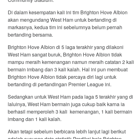
Di dalam kesempatan kali ini tim Brighton Hove Albion
akan mengundang West Ham untuk bertanding di
markasnya, kedua tim ini sebelumnya belum pernah
bertanding bersama.
Brighton Hove Albion di 5 laga terakhir yang dilakoni
West Ham sangat buruk, Brighton Hove Albion tidak
mampu meraih kemenangan namun meraih catatan 2 kali
bermain imbang dan 3 kali kalah. Hal ini pun membuat
Brighton Hove Albion tidak percaya diri lagi untuk
bertanding di pertandingan Premier League ini.
Sedangkan untuk West Ham pada laga 5 terakhir yang di
laluinya, West Ham bermain juga cukup baik karna ia
berhasil memperoleh 3 kali kemenangan, 1 kali bermain
imbang dan 1 kali kalah.
Akan tetapi sebelum berbicara lebih lanjut lagi berikut
adalah susunan data statistik Prediksi bola Brighton