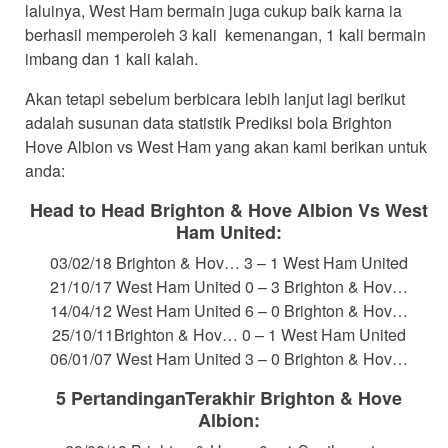
laluinya, West Ham bermain juga cukup baik karna ia
berhasil memperoleh 3 kali kemenangan, 1 kali bermain
imbang dan 1 kali kalah.
Akan tetapi sebelum berbicara lebih lanjut lagi berikut
adalah susunan data statistik Prediksi bola Brighton
Hove Albion vs West Ham yang akan kami berikan untuk
anda:
Head to Head Brighton & Hove Albion Vs West
Ham United:
03/02/18 Brighton & Hov… 3 – 1 West Ham United
21/10/17 West Ham United 0 – 3 Brighton & Hov…
14/04/12 West Ham United 6 – 0 Brighton & Hov…
25/10/11Brighton & Hov… 0 – 1 West Ham United
06/01/07 West Ham United 3 – 0 Brighton & Hov…
5 PertandinganTerakhir Brighton & Hove
Albion: