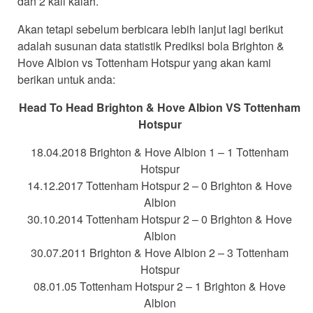
dan 2 kali kalah.
Akan tetapi sebelum berbicara lebih lanjut lagi berikut
adalah susunan data statistik Prediksi bola Brighton &
Hove Albion vs Tottenham Hotspur yang akan kami
berikan untuk anda:
Head To Head Brighton & Hove Albion VS Tottenham
Hotspur
18.04.2018 Brighton & Hove Albion 1 – 1 Tottenham
Hotspur
14.12.2017 Tottenham Hotspur 2 – 0 Brighton & Hove
Albion
30.10.2014 Tottenham Hotspur 2 – 0 Brighton & Hove
Albion
30.07.2011 Brighton & Hove Albion 2 – 3 Tottenham
Hotspur
08.01.05 Tottenham Hotspur 2 – 1 Brighton & Hove
Albion