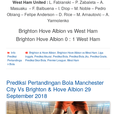
West Ham United :
L. Fabianski – P. Zabaleta – A.
Masuaku – F. Balbuena – I. Diop – M. Noble – Pedro
Obiang – Felipe Anderson – D. Rice – M. Arnautovic – A.
Yarmolenko
Brighton Hove Albion vs West Ham
Brighton Hove Albion 0 : 1 West Ham
Info
Brighton & Hove Albion
,
Brighton Hove Albion vs West Ham
,
Liga
Prediksi
Inggris
,
Prediksi Akurat
,
Prediksi Bola
,
Prediksi Bola Jitu
,
Prediksi Gratis
,
Pertandinga
Prediksi Skor Bola
,
Premier League
,
West Ham
n Bola
Prediksi Pertandingan Bola Manchester
City Vs Brighton & Hove Albion 29
September 2018