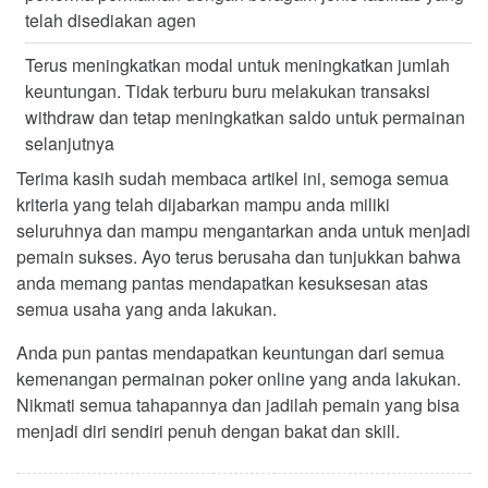
telah disediakan agen
Terus meningkatkan modal untuk meningkatkan jumlah
keuntungan. Tidak terburu buru melakukan transaksi
withdraw dan tetap meningkatkan saldo untuk permainan
selanjutnya
Terima kasih sudah membaca artikel ini, semoga semua
kriteria yang telah dijabarkan mampu anda miliki
seluruhnya dan mampu mengantarkan anda untuk menjadi
pemain sukses. Ayo terus berusaha dan tunjukkan bahwa
anda memang pantas mendapatkan kesuksesan atas
semua usaha yang anda lakukan.
Anda pun pantas mendapatkan keuntungan dari semua
kemenangan permainan poker online yang anda lakukan.
Nikmati semua tahapannya dan jadilah pemain yang bisa
menjadi diri sendiri penuh dengan bakat dan skill.