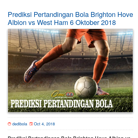
Prediksi Pertandingan Bola Brighton Hove
Albion vs West Ham 6 Oktober 2018
dedibola
Oct 4, 2018