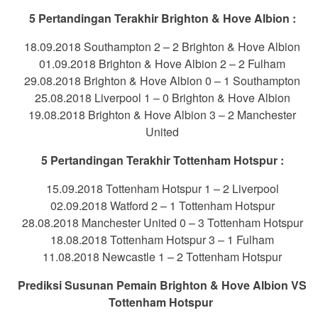
5 Pertandingan Terakhir Brighton & Hove Albion
:
18.09.2018 Southampton 2 – 2 Brighton & Hove Albion
01.09.2018 Brighton & Hove Albion 2 – 2 Fulham
29.08.2018 Brighton & Hove Albion 0 – 1 Southampton
25.08.2018 Liverpool 1 – 0 Brighton & Hove Albion
19.08.2018 Brighton & Hove Albion 3 – 2 Manchester
United
5 Pertandingan Terakhir Tottenham Hotspur
:
15.09.2018 Tottenham Hotspur 1 – 2 Liverpool
02.09.2018 Watford 2 – 1 Tottenham Hotspur
28.08.2018 Manchester United 0 – 3 Tottenham Hotspur
18.08.2018 Tottenham Hotspur 3 – 1 Fulham
11.08.2018 Newcastle 1 – 2 Tottenham Hotspur
Prediksi Susunan Pemain Brighton & Hove Albion VS
Tottenham Hotspur