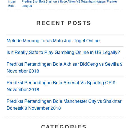
ingan
Prediksi Skor Bola Brighton & Hove Albion VS Tottenham Hotspur
,
Premier
Bola
League
RECENT POSTS
Metode Menang Terus Main Judi Togel Online
Is It Really Safe to Play Gambling Online in US Legally?
Prediksi Pertandingan Bola Akhisar BldGeng vs Sevilla 9
November 2018
Prediksi Pertandingan Bola Arsenal Vs Sporting CP 9
November 2018
Prediksi Pertandingan Bola Manchester City vs Shakhtar
Donetsk 8 November 2018
CATEGORIES