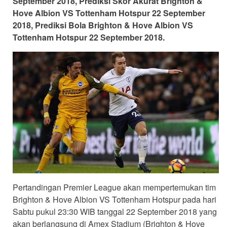
September 2018, Prediksi Skor Akurat Brighton &
Hove Albion VS Tottenham Hotspur 22 September
2018, Prediksi Bola Brighton & Hove Albion VS
Tottenham Hotspur 22 September 2018.
Pertandingan Premier League akan mempertemukan tim
Brighton & Hove Albion VS Tottenham Hotspur pada hari
Sabtu pukul 23:30 WIB tanggal 22 September 2018 yang
akan berlangsung di Amex Stadium (Brighton & Hove