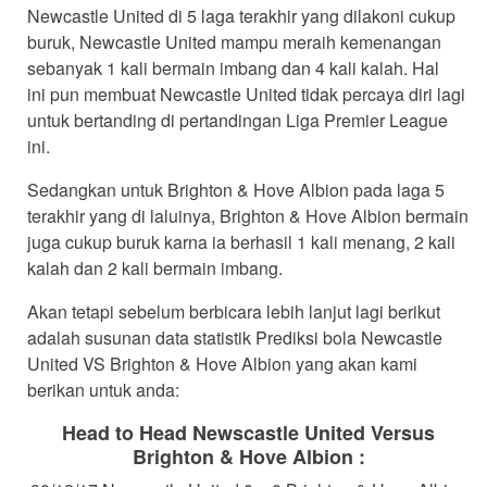
Newcastle United di 5 laga terakhir yang dilakoni cukup
buruk, Newcastle United mampu meraih kemenangan
sebanyak 1 kali bermain imbang dan 4 kali kalah. Hal
ini pun membuat Newcastle United tidak percaya diri lagi
untuk bertanding di pertandingan Liga Premier League
ini.
Sedangkan untuk Brighton & Hove Albion pada laga 5
terakhir yang di laluinya, Brighton & Hove Albion bermain
juga cukup buruk karna ia berhasil 1 kali menang, 2 kali
kalah dan 2 kali bermain imbang.
Akan tetapi sebelum berbicara lebih lanjut lagi berikut
adalah susunan data statistik Prediksi bola Newcastle
United VS Brighton & Hove Albion yang akan kami
berikan untuk anda:
Head to Head Newscastle United Versus
Brighton & Hove Albion :