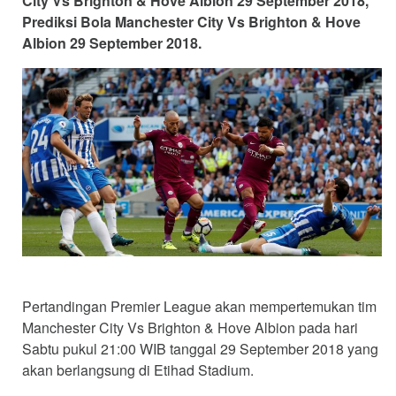
City Vs Brighton & Hove Albion 29 September 2018,
Prediksi Bola Manchester City Vs Brighton & Hove
Albion 29 September 2018.
Pertandingan Premier League akan mempertemukan tim
Manchester City Vs Brighton & Hove Albion pada hari
Sabtu pukul 21:00 WIB tanggal 29 September 2018 yang
akan berlangsung di Etihad Stadium.