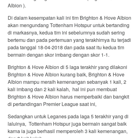
Albion ).
Di dalam kesempatan kali ini tim Brighton & Hove Albion
akan mengundang Tottenham Hotspur untuk bertanding
di markasnya, kedua tim ini sebelumnya sudah sering
bertemu dan pada pertemuan yang terakhirnya itu terjadi
pada tanggal 18-04-2018 dan pada saat itu kedua tim
bermain dengan skor imbang dengan skor 1-1.
Brighton & Hove Albion di 5 laga terakhir yang dilakoni
Brighton & Hove Albion kurang baik, Brighton & Hove
Albion mampu meraih kemenangan sebanyak 1 kali, 2
kali imbang dan 2 kali kalah, hal ini pun membuat
Brighton & Hove Albion harus memperbaiki dan bangkit
di pertandingan Premier League saat ini,
Sedangkan untuk Leganes pada laga 5 terakhir yang di
laluinya, Tottenham Hotspur juga bermain sangat baik
karna ia juga berhasil memperoleh 3 kali kemenangan,