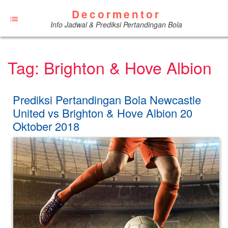
Decormentor
Info Jadwal & Prediksi Pertandingan Bola
Tag:
Brighton & Hove Albion
Prediksi Pertandingan Bola Newcastle
United vs Brighton & Hove Albion 20
Oktober 2018