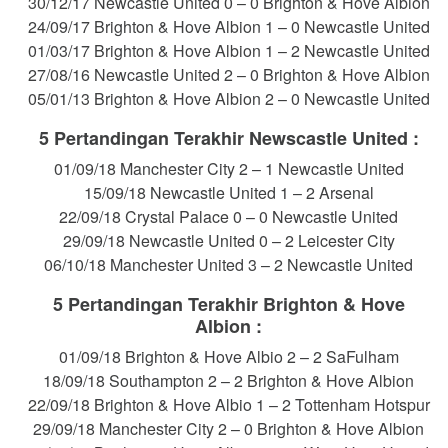
30/12/17 Newcastle United 0 – 0 Brighton & Hove Albion
24/09/17 Brighton & Hove Albion 1 – 0 Newcastle United
01/03/17 Brighton & Hove Albion 1 – 2 Newcastle United
27/08/16 Newcastle United 2 – 0 Brighton & Hove Albion
05/01/13 Brighton & Hove Albion 2 – 0 Newcastle United
5 Pertandingan Terakhir Newscastle United :
01/09/18 Manchester City 2 – 1 Newcastle United
15/09/18 Newcastle United 1 – 2 Arsenal
22/09/18 Crystal Palace 0 – 0 Newcastle United
29/09/18 Newcastle United 0 – 2 Leicester City
06/10/18 Manchester United 3 – 2 Newcastle United
5 Pertandingan Terakhir Brighton & Hove
Albion :
01/09/18 Brighton & Hove Albio 2 – 2 SaFulham
18/09/18 Southampton 2 – 2 Brighton & Hove Albion
22/09/18 Brighton & Hove Albio 1 – 2 Tottenham Hotspur
29/09/18 Manchester City 2 – 0 Brighton & Hove Albion