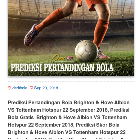
dedibola
Sep 20, 2018
Prediksi Pertandingan Bola Brighton & Hove Albion
VS Tottenham Hotspur 22 September 2018, Prediksi
Bola Gratis Brighton & Hove Albion VS Tottenham
Hotspur 22 September 2018, Prediksi Skor Bola
Brighton & Hove Albion VS Tottenham Hotspur 22