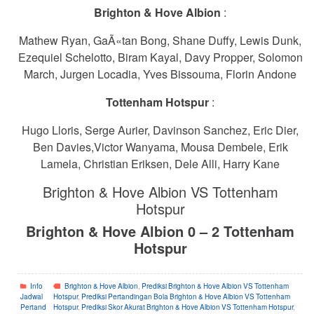
Brighton & Hove Albion
:
Mathew Ryan, GaÃ«tan Bong, Shane Duffy, Lewis Dunk,
Ezequiel Schelotto, Biram Kayal, Davy Propper, Solomon
March, Jurgen Locadia, Yves Bissouma, Florin Andone
Tottenham Hotspur
:
Hugo Lloris, Serge Aurier, Davinson Sanchez, Eric Dier,
Ben Davies,Victor Wanyama, Mousa Dembele, Erik
Lamela, Christian Eriksen, Dele Alli, Harry Kane
Brighton & Hove Albion VS Tottenham
Hotspur
Brighton & Hove Albion 0
– 2 Tottenham
Hotspur
Info
Brighton & Hove Albion
,
Prediksi Brighton & Hove Albion VS Tottenham
Jadwal
Hotspur
,
Prediksi Pertandingan Bola Brighton & Hove Albion VS Tottenham
Pertand
Hotspur
,
Prediksi Skor Akurat Brighton & Hove Albion VS Tottenham Hotspur
,