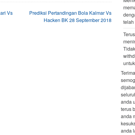
Meni
mema
ari Vs
Prediksi Pertandingan Bola Kalmar Vs
denga
Hacken BK 28 September 2018
telah
Terus
meni
Tidak
withd
untuk
Terima
semoga
dijaba
selur
anda u
terus 
anda 
kesuk
anda l