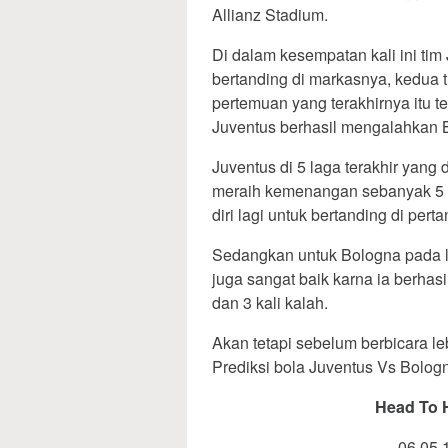
Allianz Stadium.
Di dalam kesempatan kali ini t
bertanding di markasnya, kedua 
pertemuan yang terakhirnya itu t
Juventus berhasil mengalahkan 
Juventus di 5 laga terakhir yang
meraih kemenangan sebanyak 5 ka
diri lagi untuk bertanding di perta
Sedangkan untuk Bologna pada la
juga sangat baik karna ia berha
dan 3 kali kalah.
Akan tetapi sebelum berbicara lebi
Prediksi bola Juventus Vs Bolog
Head To 
06.05.