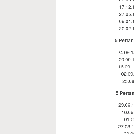
17.12.
27.05.
09.01.
20.02.
5 Perta
24.09.1
20.09.
16.09.1
02.09
25.08
5 Perta
23.09.
16.09
01.0
27.08.1
20.0