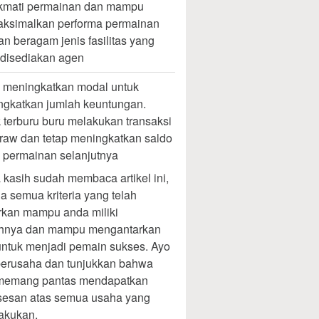
kmati permainan dan mampu
ksimalkan performa permainan
n beragam jenis fasilitas yang
 disediakan agen
 meningkatkan modal untuk
ngkatkan jumlah keuntungan.
 terburu buru melakukan transaksi
raw dan tetap meningkatkan saldo
 permainan selanjutnya
 kasih sudah membaca artikel ini,
 semua kriteria yang telah
rkan mampu anda miliki
uhnya dan mampu mengantarkan
ntuk menjadi pemain sukses. Ayo
berusaha dan tunjukkan bahwa
memang pantas mendapatkan
sesan atas semua usaha yang
akukan.