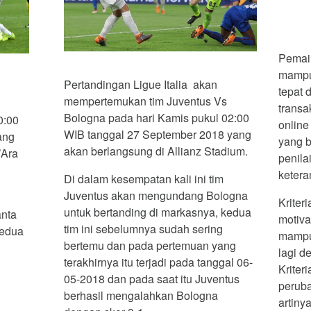
Pemain
mampu
Pertandingan Ligue Italia akan
tepat 
mempertemukan tim Juventus Vs
transa
Bologna pada hari Kamis pukul 02:00
0:00
online
WIB tanggal 27 September 2018 yang
ang
yang b
akan berlangsung di Allianz Stadium.
’Ara
penila
ketera
Di dalam kesempatan kali ini tim
Juventus akan mengundang Bologna
Kriter
untuk bertanding di markasnya, kedua
nta
motiva
tim ini sebelumnya sudah sering
kedua
mampu
bertemu dan pada pertemuan yang
lagi 
terakhirnya itu terjadi pada tanggal 06-
Kriteri
05-2018 dan pada saat itu Juventus
peruba
berhasil mengalahkan Bologna
artiny