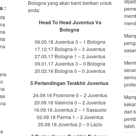
dijad
Bologna yang akan kami berikan untuk
a :
peme
anda:
memb
nta
Head To Head Juventus Vs
mend
gna
Bologna
gna
Mamp
nta
06.05.18 Juventus 3 – 1 Bologna
penga
gna
17.12.17 Bologna 0 – 3 Juventus
sasa
27.05.17 Bologna 1 – 2 Juventus
Memil
09.01.17 Juventus 3 – 0 Bologna
secar
20.02.16 Bologna 0 – 0 Juventus
gna
semu
no
5 Pertandingan Terakhir Juventus
profe
gna
24.09.18 Frosinone 0 – 2 Juventus
ese
Mamp
20.09.18 Valencia 0 – 2 Juventus
gna
keka
16.09.18 Juventus 2 – 1 Sassuolo
dari 
02.09.18 Parma 1 – 2 Juventus
pemb
25.08.18 Juventus 2 – 0 Lazio
lebih
ma