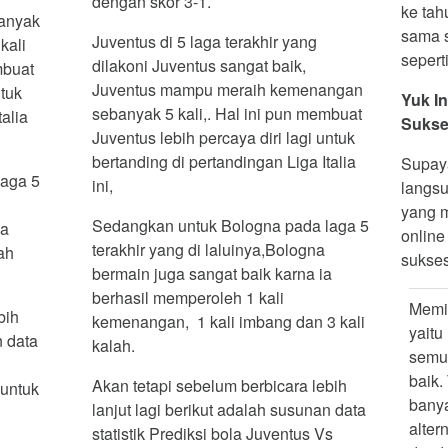
dengan skor 3-1.
ke tah
anyak
sama s
Juventus di 5 laga terakhir yang
kali
sepert
dilakoni Juventus sangat baik,
mbuat
Juventus mampu meraih kemenangan
ntuk
Yuk In
sebanyak 5 kali,. Hal ini pun membuat
talia
Suks
Juventus lebih percaya diri lagi untuk
bertanding di pertandingan Liga Italia
Supaya
laga 5
ini,
langsu
yang m
Sedangkan untuk Bologna pada laga 5
ia
online
terakhir yang di laluinya,Bologna
lah
sukses
bermain juga sangat baik karna ia
berhasil memperoleh 1 kali
Memil
bih
kemenangan, 1 kali imbang dan 3 kali
yaitu
n data
kalah.
semua
baik.
Akan tetapi sebelum berbicara lebih
 untuk
banya
lanjut lagi berikut adalah susunan data
altern
statistik Prediksi bola Juventus Vs