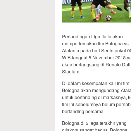
Pertandingan Liga Italia akan
mempertemukan tim Bologna vs
Atalanta pada hari Senin pukul 0
WIB tanggal 5 November 2018 y
akan berlangsung di Renato Dall
Stadium.
Di dalam kesempatan kali ini tim
Bologna akan mengundang Atala
untuk bertanding di markasnya, 
tim ini sebelumnya belum pernah
bertanding bersama.
Bologna di 5 laga terakhir yang
dilakoni sangat bagus, Bologna