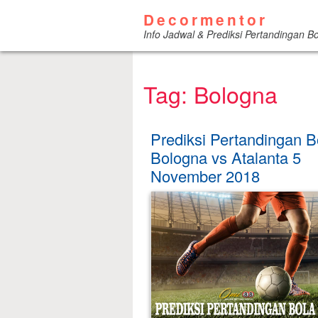
Decormentor
Info Jadwal & Prediksi Pertandingan B
Tag:
Bologna
Prediksi Pertandingan B
Bologna vs Atalanta 5
November 2018