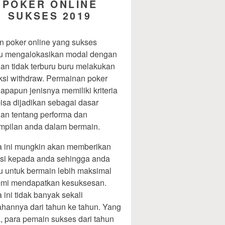
POKER ONLINE
SUKSES 2019
 poker online yang sukses
 mengalokasikan modal dengan
dan tidak terburu buru melakukan
ksi withdraw. Permainan poker
 apapun jenisnya memiliki kriteria
isa dijadikan sebagai dasar
ian tentang performa dan
mpilan anda dalam bermain.
ia ini mungkin akan memberikan
si kepada anda sehingga anda
 untuk bermain lebih maksimal
demi mendapatkan kesuksesan.
a ini tidak banyak sekali
hannya dari tahun ke tahun. Yang
a, para pemain sukses dari tahun