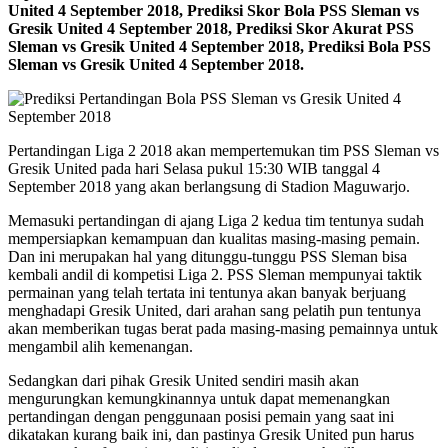
United 4 September 2018, Prediksi Skor Bola PSS Sleman vs
Gresik United 4 September 2018, Prediksi Skor Akurat PSS
Sleman vs Gresik United 4 September 2018, Prediksi Bola PSS
Sleman vs Gresik United 4 September 2018.
Pertandingan Liga 2 2018 akan mempertemukan tim PSS Sleman vs
Gresik United pada hari Selasa pukul 15:30 WIB tanggal 4
September 2018 yang akan berlangsung di Stadion Maguwarjo.
Memasuki pertandingan di ajang Liga 2 kedua tim tentunya sudah
mempersiapkan kemampuan dan kualitas masing-masing pemain.
Dan ini merupakan hal yang ditunggu-tunggu PSS Sleman bisa
kembali andil di kompetisi Liga 2. PSS Sleman mempunyai taktik
permainan yang telah tertata ini tentunya akan banyak berjuang
menghadapi Gresik United, dari arahan sang pelatih pun tentunya
akan memberikan tugas berat pada masing-masing pemainnya untuk
mengambil alih kemenangan.
Sedangkan dari pihak Gresik United sendiri masih akan
mengurungkan kemungkinannya untuk dapat memenangkan
pertandingan dengan penggunaan posisi pemain yang saat ini
dikatakan kurang baik ini, dan pastinya Gresik United pun harus