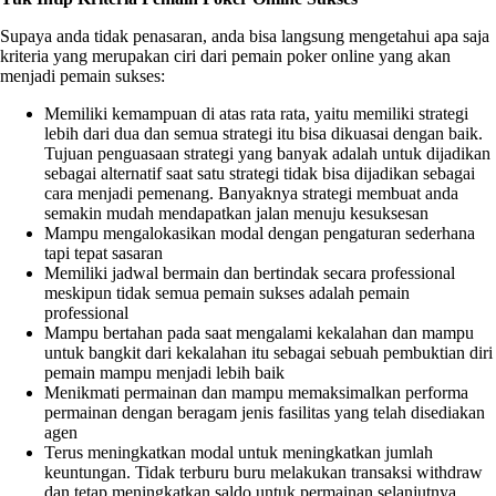
Supaya anda tidak penasaran, anda bisa langsung mengetahui apa saja
kriteria yang merupakan ciri dari pemain poker online yang akan
menjadi pemain sukses:
Memiliki kemampuan di atas rata rata, yaitu memiliki strategi
lebih dari dua dan semua strategi itu bisa dikuasai dengan baik.
Tujuan penguasaan strategi yang banyak adalah untuk dijadikan
sebagai alternatif saat satu strategi tidak bisa dijadikan sebagai
cara menjadi pemenang. Banyaknya strategi membuat anda
semakin mudah mendapatkan jalan menuju kesuksesan
Mampu mengalokasikan modal dengan pengaturan sederhana
tapi tepat sasaran
Memiliki jadwal bermain dan bertindak secara professional
meskipun tidak semua pemain sukses adalah pemain
professional
Mampu bertahan pada saat mengalami kekalahan dan mampu
untuk bangkit dari kekalahan itu sebagai sebuah pembuktian diri
pemain mampu menjadi lebih baik
Menikmati permainan dan mampu memaksimalkan performa
permainan dengan beragam jenis fasilitas yang telah disediakan
agen
Terus meningkatkan modal untuk meningkatkan jumlah
keuntungan. Tidak terburu buru melakukan transaksi withdraw
dan tetap meningkatkan saldo untuk permainan selanjutnya