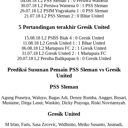
04.08.18 L2 PSS Sleman 1 : 0 Persiwa Wamena
30.07.18 L2 Persiwa Wamena 0 : 1 PSS Sleman
26.07.18 L2 PSIM Yogyakarta 1 : 0 PSS Sleman
21.07.18 L2 PSS Sleman 2 : 0 Blitar United
5 Pertandingan terakhir Gresik United
15.08.18 L2 PSBS Biak 4 : 0 Gresik United
11.08.18 L2 Gresik United 1 : 1 Blitar United
06.08.18 L2 Martapura FC 2 : 1 Gresik United
31.07.18 L2 Gresik United 2 : 1 Martapura FC
20.07.18 L2 Persiba Balikpapan 6 : 0 Gresik United
Prediksi Susunan Pemain PSS Sleman vs Gresik
United
PSS Sleman
Agung Prasetya, Waluyo, Bagas Adi, Denny Rumba, Angger, Busari,
Mustaine, Dirga Lasut, Waskito, Dicky Prayoga, Riski Novriansyah.
Gresik United
M Irfan, Faris, Sasa Zecevic, Widhistio, Meiko Susanto, Jusmadi,