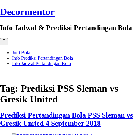
Decormentor
Info Jadwal & Prediksi Pertandingan Bola
Judi Bola
Info Prediksi Pertandingan Bola
Info Jadwal Pertandingan Bola
Tag:
Prediksi PSS Sleman vs
Gresik United
Prediksi Pertandingan Bola PSS Sleman vs
Gresik United 4 September 2018