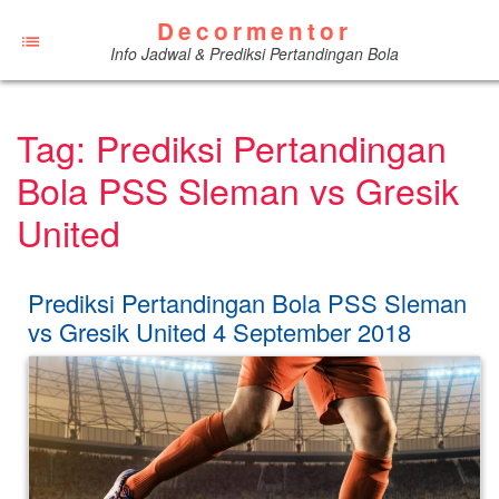
Decormentor
Info Jadwal & Prediksi Pertandingan Bola
Tag:
Prediksi Pertandingan
Bola PSS Sleman vs Gresik
United
Prediksi Pertandingan Bola PSS Sleman
vs Gresik United 4 September 2018