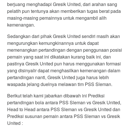
berjuang menghadapi Gresik United, dari arahan sang
pelatih pun tentunya akan memberikan tugas berat pada
masing-masing pemainnya untuk mengambil alih
kemenangan.
Sedangkan dari pihak Gresik United sendiri masih akan
mengurungkan kemungkinannya untuk dapat
memenangkan pertandingan dengan penggunaan posisi
pemain yang saat ini dikatakan kurang baik ini, dan
pastinya Gresik United pun harus menggunakan formasi
yang disinyalir dapat menghasilkan kemenangan dalam
pertandingan nanti, Gresik United juga harus lebih
waspada jelang duelnya melawan tim PSS Sleman.
Berikut telah kami jabarkan dibawah ini Prediksi
pertandingan bola antara PSS Sleman vs Gresik United,
Head to Head antara PSS Sleman vs Gresik United dan
Prediksi susunan pemain antara PSS Sleman vs Gresik
United :