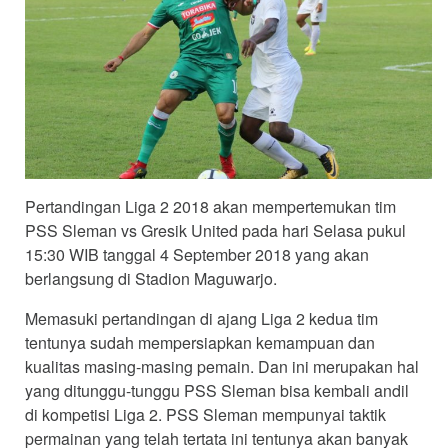
Pertandingan Liga 2 2018 akan mempertemukan tim
PSS Sleman vs Gresik United pada hari Selasa pukul
15:30 WIB tanggal 4 September 2018 yang akan
berlangsung di Stadion Maguwarjo.
Memasuki pertandingan di ajang Liga 2 kedua tim
tentunya sudah mempersiapkan kemampuan dan
kualitas masing-masing pemain. Dan ini merupakan hal
yang ditunggu-tunggu PSS Sleman bisa kembali andil
di kompetisi Liga 2. PSS Sleman mempunyai taktik
permainan yang telah tertata ini tentunya akan banyak