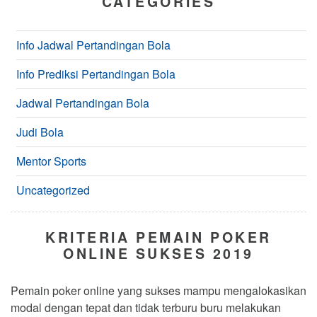
CATEGORIES
Info Jadwal Pertandingan Bola
Info Prediksi Pertandingan Bola
Jadwal Pertandingan Bola
Judi Bola
Mentor Sports
Uncategorized
KRITERIA PEMAIN POKER
ONLINE SUKSES 2019
Pemain poker online yang sukses mampu mengalokasikan
modal dengan tepat dan tidak terburu buru melakukan