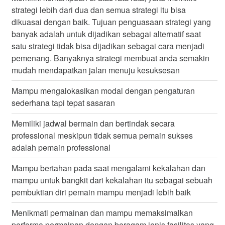
strategi lebih dari dua dan semua strategi itu bisa
dikuasai dengan baik. Tujuan penguasaan strategi yang
banyak adalah untuk dijadikan sebagai alternatif saat
satu strategi tidak bisa dijadikan sebagai cara menjadi
pemenang. Banyaknya strategi membuat anda semakin
mudah mendapatkan jalan menuju kesuksesan
Mampu mengalokasikan modal dengan pengaturan
sederhana tapi tepat sasaran
Memiliki jadwal bermain dan bertindak secara
professional meskipun tidak semua pemain sukses
adalah pemain professional
Mampu bertahan pada saat mengalami kekalahan dan
mampu untuk bangkit dari kekalahan itu sebagai sebuah
pembuktian diri pemain mampu menjadi lebih baik
Menikmati permainan dan mampu memaksimalkan
performa permainan dengan beragam jenis fasilitas yang