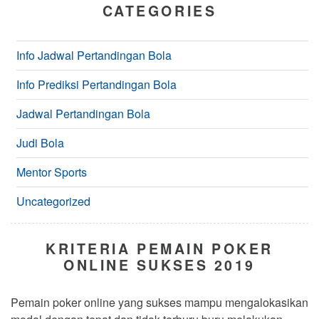
CATEGORIES
Info Jadwal Pertandingan Bola
Info Prediksi Pertandingan Bola
Jadwal Pertandingan Bola
Judi Bola
Mentor Sports
Uncategorized
KRITERIA PEMAIN POKER
ONLINE SUKSES 2019
Pemain poker online yang sukses mampu mengalokasikan