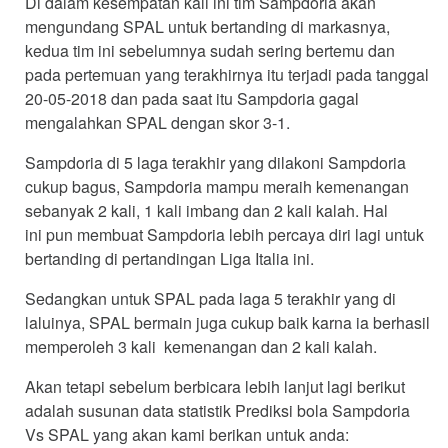
Di dalam kesempatan kali ini tim Sampdoria akan
mengundang SPAL untuk bertanding di markasnya,
kedua tim ini sebelumnya sudah sering bertemu dan
pada pertemuan yang terakhirnya itu terjadi pada tanggal
20-05-2018 dan pada saat itu Sampdoria gagal
mengalahkan SPAL dengan skor 3-1.
Sampdoria di 5 laga terakhir yang dilakoni Sampdoria
cukup bagus, Sampdoria mampu meraih kemenangan
sebanyak 2 kali, 1 kali imbang dan 2 kali kalah. Hal
ini pun membuat Sampdoria lebih percaya diri lagi untuk
bertanding di pertandingan Liga Italia ini.
Sedangkan untuk SPAL pada laga 5 terakhir yang di
laluinya, SPAL bermain juga cukup baik karna ia berhasil
memperoleh 3 kali kemenangan dan 2 kali kalah.
Akan tetapi sebelum berbicara lebih lanjut lagi berikut
adalah susunan data statistik Prediksi bola Sampdoria
Vs SPAL yang akan kami berikan untuk anda: