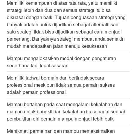
Memiliki kemampuan di atas rata rata, yaitu memiliki
strategi lebih dari dua dan semua strategi itu bisa
dikuasai dengan baik. Tujuan penguasaan strategi yang
banyak adalah untuk dijadikan sebagai alternatif saat
satu strategi tidak bisa dijadikan sebagai cara menjadi
pemenang. Banyaknya strategi membuat anda semakin
mudah mendapatkan jalan menuju kesuksesan
Mampu mengalokasikan modal dengan pengaturan
sederhana tapi tepat sasaran
Memiliki jadwal bermain dan bertindak secara
professional meskipun tidak semua pemain sukses
adalah pemain professional
Mampu bertahan pada saat mengalami kekalahan dan
mampu untuk bangkit dari kekalahan itu sebagai sebuah
pembuktian diri pemain mampu menjadi lebih baik
Menikmati permainan dan mampu memaksimalkan