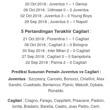
20 Oct 2018 ; Juventus 1 – 1 Genoa
06 Oct 2018 ; Udinese 0 – 2 Juventus
02 Oct 2018 ; Juventus 3 – 0 Young Boys
29 Sep 2018 ; Juventus 3 – 1 Napoli
:
5 Pertandingan Terakhir Cagliari
21 Oct 2018 ; Fiorentina 1 – 1 Cagliari
06 Oct 2018 ; Cagliari 2 – 0 Bologna
30 Sep 2018 ; Inter Milan 2 – 0 Cagliari
27 Sep 2018 ; Cagliari 0 – 0 Sampdoria
22 Sep 2018 ; Parma 2 – 0 Cagliari
Prediksi Susunan Pemain Juventus vs Cagliari :
Juventus
: Szczesny, Cancelo, Bonucci, Chiellini, Alex
Sandro, Cuadrado, Bentancur, Pjanic, Matuidi, Dybala,
Ronaldo.
Cagliari
: Cragno, Farago, Ceppitelli, Pisacane, Padoin,
Ionita, Bradaric, Barella, Castro, Joao Pedro, Cerri.