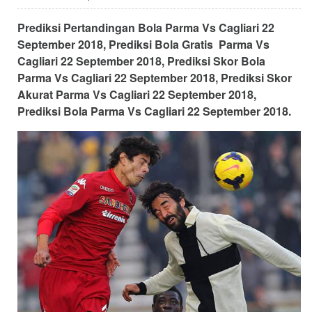
Prediksi Pertandingan Bola Parma Vs Cagliari 22
September 2018, Prediksi Bola Gratis Parma Vs
Cagliari 22 September 2018, Prediksi Skor Bola
Parma Vs Cagliari 22 September 2018, Prediksi Skor
Akurat Parma Vs Cagliari 22 September 2018,
Prediksi Bola Parma Vs Cagliari 22 September 2018.