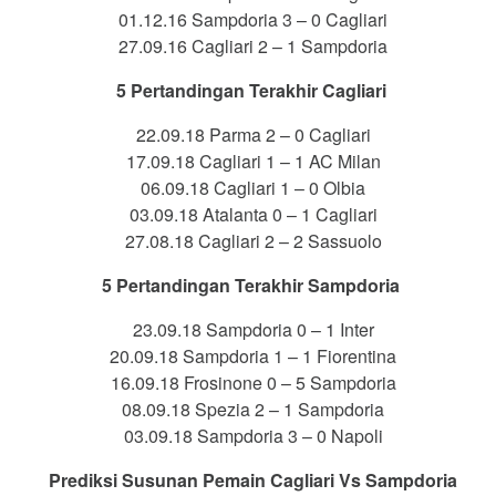
01.12.16 Sampdoria 3 – 0 Cagliari
27.09.16 Cagliari 2 – 1 Sampdoria
5 Pertandingan Terakhir Cagliari
22.09.18 Parma 2 – 0 Cagliari
17.09.18 Cagliari 1 – 1 AC Milan
06.09.18 Cagliari 1 – 0 Olbia
03.09.18 Atalanta 0 – 1 Cagliari
27.08.18 Cagliari 2 – 2 Sassuolo
5 Pertandingan Terakhir Sampdoria
23.09.18 Sampdoria 0 – 1 Inter
20.09.18 Sampdoria 1 – 1 Fiorentina
16.09.18 Frosinone 0 – 5 Sampdoria
08.09.18 Spezia 2 – 1 Sampdoria
03.09.18 Sampdoria 3 – 0 Napoli
Prediksi Susunan Pemain Cagliari Vs Sampdoria