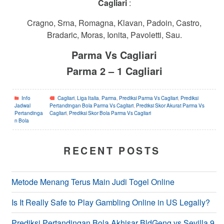
Cagliari
:
Cragno, Srna, Romagna, Klavan, Padoin, Castro,
Bradaric, Moras, Ionita, Pavoletti, Sau.
Parma Vs Cagliari
Parma 2
– 1 Cagliari
Info
Cagliari
,
Liga Italia
,
Parma
,
Prediksi Parma Vs Cagliari
,
Prediksi
Jadwal
Pertandingan Bola Parma Vs Cagliari
,
Prediksi Skor Akurat Parma Vs
Pertandinga
Cagliari
,
Prediksi Skor Bola Parma Vs Cagliari
n Bola
RECENT POSTS
Metode Menang Terus Main Judi Togel Online
Is It Really Safe to Play Gambling Online in US Legally?
Prediksi Pertandingan Bola Akhisar BldGeng vs Sevilla 9