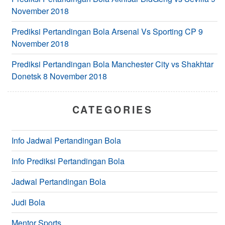
November 2018
Prediksi Pertandingan Bola Arsenal Vs Sporting CP 9
November 2018
Prediksi Pertandingan Bola Manchester City vs Shakhtar
Donetsk 8 November 2018
CATEGORIES
Info Jadwal Pertandingan Bola
Info Prediksi Pertandingan Bola
Jadwal Pertandingan Bola
Judi Bola
Mentor Sports