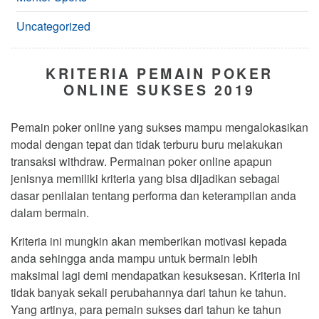
Uncategorized
KRITERIA PEMAIN POKER
ONLINE SUKSES 2019
Pemain poker online yang sukses mampu mengalokasikan
modal dengan tepat dan tidak terburu buru melakukan
transaksi withdraw. Permainan poker online apapun
jenisnya memiliki kriteria yang bisa dijadikan sebagai
dasar penilaian tentang performa dan keterampilan anda
dalam bermain.
Kriteria ini mungkin akan memberikan motivasi kepada
anda sehingga anda mampu untuk bermain lebih
maksimal lagi demi mendapatkan kesuksesan. Kriteria ini
tidak banyak sekali perubahannya dari tahun ke tahun.
Yang artinya, para pemain sukses dari tahun ke tahun