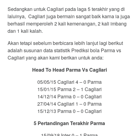
Sedangkan untuk Cagliari pada laga 5 terakhir yang di
laluinya, Cagliari juga bermain sangat baik karna ia juga
berhasil memperoleh 2 kali kemenangan, 2 kali imbang
dan 1 kali kalah.
Akan tetapi sebelum berbicara lebih lanjut lagi berikut
adalah susunan data statistik Prediksi bola Parma vs
Cagliari yang akan kami berikan untuk anda:
Head To Head Parma Vs Cagliari
05/05/15 Cagliari 4 – 0 Parma
15/01/15 Parma 2 – 1 Cagliari
14/12/14 Parma 0 – 0 Cagliari
27/04/14 Cagliari 1 – 0 Parma
15/12/13 Parma 0 – 0 Cagliari
5 Pertandingan Terakhir Parma
15/09/18 Inter 0 – 1 Parma