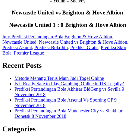
– Yedlin – Shelvey
Newcastle United vs Brighton & Hove Albion
Newcastle United 1 : 0 Brighton & Hove Albion
Info Prediksi Pertandingan Bola
Brighton & Hove Albion
,
Newcastle United
,
Newcastle United vs Brighton & Hove Albion
,
Prediksi Akurat
,
Prediksi Bola Jitu
,
Prediksi Gratis
,
Prediksi Skor
Bola
,
Premier League
Recent Posts
Metode Menang Terus Main Judi Togel Online
Is It Really Safe to Play Gambling Online in US Legally?
Prediksi Pertandingan Bola Akhisar BldGeng vs Sevilla 9
November 2018
Prediksi Pertandingan Bola Arsenal Vs Sporting CP 9
November 2018
Prediksi Pertandingan Bola Manchester City vs Shakhtar
Donetsk 8 November 2018
Categories